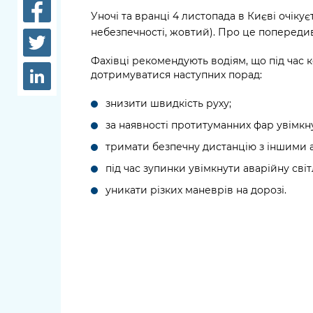
довідки
Уночі та вранці 4 листопада в Києві очікує
Структура
небезпечності, жовтий). Про це поперед
Лікарні 
Рішення та розпорядження
Фахівці рекомендують водіям, що під час 
Освіта та
дотримуватися наступних порад:
Проєкти розпоряджень, що
заклади
перебувають на погодженні
знизити швидкість руху;
КМВА
Дороги, 
за наявності протитуманних фар увімкну
парковки
тримати безпечну дистанцію з іншими 
Навколи
під час зупинки увімкнути аварійну світ
середови
уникати різких маневрів на дорозі.