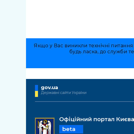
Якщо у Вас виникли технічні питання
будь ласка, до служби т
gov.ua
Державні сайти України
Офіційний портал Києв
beta