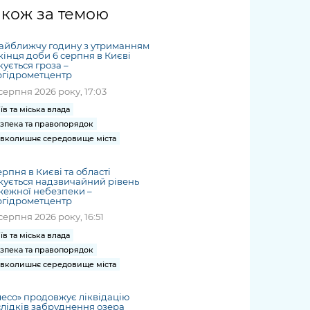
жет
Річні звіти
Києва
журналіст
міській військовій
coverage
акож за темою
Портал послуг
док
и та
ський
адміністрації
of
нтр
Гендерна політика
Публічні
рження
и від
запит /
hospitals
айближчу годину з утриманням
Міський застосунок Київ
дашборди
ь, дій чи
 /
«Ініціатива
Submitting
кінця доби 6 серпня в Києві
at work
Безбар'єрність
Цифровий
кується гроза –
яльності
ribe
«Партнерство
a media
under
ргідрометцентр
рядників
«Відкритий Уряд» –
request
martial law
серпня 2026 року, 17:03
Київська міська військова
Важливе під час
мації
unce
місцевий рівень»
адміністрація
воєнного стану
їв та міська влада
s
Контакти
зпека та правопорядок
 про
Важливе під час
the
для медіа
вколишнє середовище міста
цювання
воєнного стану
/ Contacts
ів на
for mass
ерпня в Києві та області
чну
кується надзвичайний рівень
media
жежної небезпеки –
рмацію
ргідрометцентр
серпня 2026 року, 16:51
їв та міська влада
зпека та правопорядок
вколишнє середовище міста
есо» продовжує ліквідацію
лідків забруднення озера