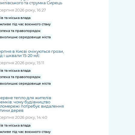
илівського та струмка Сирець
серпня 2026 року, 16:27
їв та міська влада
жливе під час воєнного стану
зпека та правопорядок
вколишнє середовище міста
ерпня в Києві очікуються грози,
д і шквали 15-20 м/с
серпня 2026 року, 15:11
їв та міська влада
зпека та правопорядок
вколишнє середовище міста
ервне тепло для жителів
емків: чому будівництво
пломережі потребує видалення
тини дерев
серпня 2026 року, 14:40
їв та міська влада
жливе під час воєнного стану