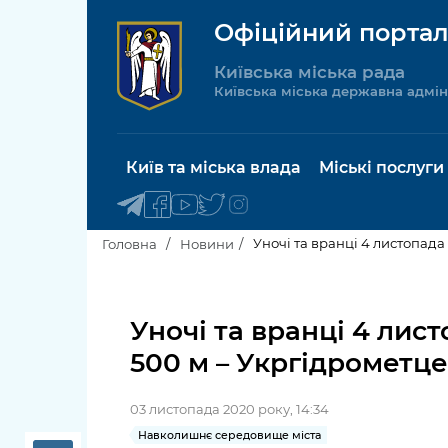
Офіційний портал
Київська міська рада
Київська міська державна адмін
Київ та міська влада
Міські послуги
Уночі та вранці 4 листопада
Головна
Новини
Київський міський голова
Будинок 
послуги
Уночі та вранці 4 лист
Київська міська рада
500 м – Укргідрометц
Пільги, су
Про Київ
соціальн
03 листопада 2020 року, 14:34
Керівництво КМДА
Паспорт, 
Навколишнє середовище міста