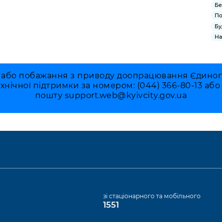
Бе
По
Бу
На
 або побажання з приводу доопрацювання Єдиного 
ехнічної підтримки за номером: (044) 366-80-13 аб
пошту
support.web@kyivcity.gov.ua
а
зі стаціонарного та мобільного
1551