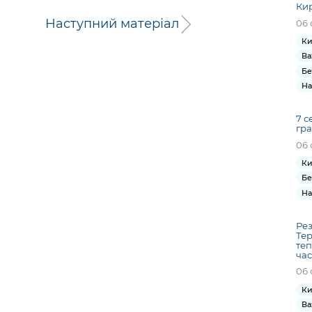
Кир
Наступний матеріал
06 
Ки
Ва
Бе
На
7 с
гра
06 
Ки
Бе
На
Рез
Тер
те
час
06 
Ки
Ва