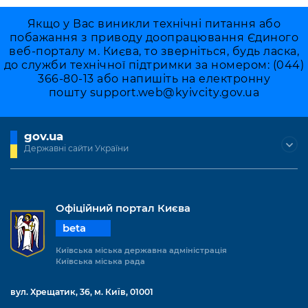
Якщо у Вас виникли технічні питання або
побажання з приводу доопрацювання Єдиного
веб-порталу м. Києва, то зверніться, будь ласка,
до служби технічної підтримки за номером: (044)
366-80-13 або напишіть на електронну
пошту
support.web@kyivcity.gov.ua
gov.ua
Державні сайти України
Офіційний портал Києва
beta
Київська міська державна адміністрація
Київська міська рада
вул. Хрещатик, 36, м. Київ, 01001