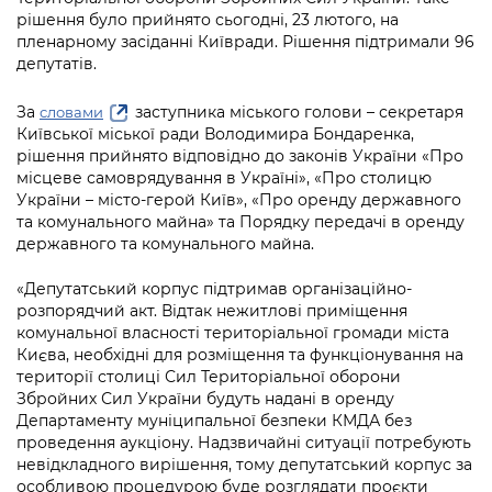
Підприємства, установи, організації
Уряд» – місцевий рівень»
рішення було прийнято сьогодні, 23 лютого, на
Про відкриті дані
Портал Захисників та Захисниць
пленарному засіданні Київради. Рішення підтримали 96
Kyiv International Relations
Важливе під час воєнного стану
депутатів.
Портал даних Києва
Безбар'єрність
Річні звіти
За
заступника міського голови – секретаря
словами
Публічні дашборди
Портал послуг
Київської міської ради Володимира Бондаренка,
Гендерна політика
рішення прийнято відповідно до законів України «Про
Міський застосунок Київ Цифровий
місцеве самоврядування в Україні», «Про столицю
Безбар'єрність
України – місто-герой Київ», «Про оренду державного
Важливе під час воєнного стану
та комунального майна» та Порядку передачі в оренду
Київська міська військова адміністрація
державного та комунального майна.
«Депутатський корпус підтримав організаційно-
розпорядчий акт. Відтак нежитлові приміщення
комунальної власності територіальної громади міста
Києва, необхідні для розміщення та функціонування на
території столиці Сил Територіальної оборони
Збройних Сил України будуть надані в оренду
Департаменту муніципальної безпеки КМДА без
проведення аукціону. Надзвичайні ситуації потребують
невідкладного вирішення, тому депутатський корпус за
особливою процедурою буде розглядати проєкти