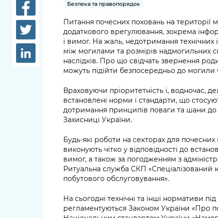
довідки
Безпека та правопорядок
Структура
Питання почесних поховань на території 
Лікарні 
додаткового врегулювання, зокрема інфо
Рішення та розпорядження
і вимог. На жаль, недотримання технічних 
Освіта та
між могилами та розмірів надмогильних 
Проєкти розпоряджень, що
заклади
наслідків. Про що свідчать звернення род
перебувають на погодженні
можуть підійти безпосередньо до могили 
КМВА
Дороги, 
парковки
Враховуючи пріоритетність і, водночас, де
встановлені норми і стандарти, що стосую
Навколи
дотримання принципів поваги та шани до
Захисниці України.
середови
Будь-які роботи на секторах для почесних
виконують чітко у відповідності до встан
вимог, а також за погодженням з адмініс
Ритуальна служба СКП «Спеціалізований 
побутового обслуговування».
На сьогодні технічні та інші нормативи пі
регламентуються Законом України «Про по
Національним стандартом України «Намоги