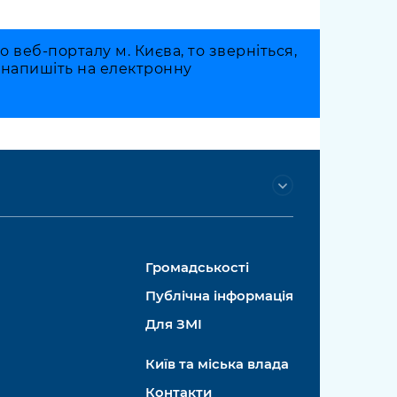
веб-порталу м. Києва, то зверніться,
о напишіть на електронну
Громадськості
Публічна інформація
Для ЗМІ
Київ та міська влада
Контакти