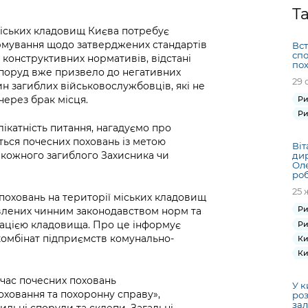
Громадська
Вакансії
Відкритий бюд
ся на
Т
експертиза
Фінанси та бюджет
Інформація з
Поря
новин
міських кладовищ Києва потребує
Статистика
Контактний це
та медицина
обмеженим
оска
анонс
рмування щодо затверджених стандартів
Вс
Громадський
Безпека та
доступом
рішен
КМДА
спо
і конструктивних нормативів, відстані
Звернення громадян
 навчальні
бюджет
правопорядок
пох
безді
Subsc
споруд вже призвело до негативних
29 
Подати запит
розпо
to
ин загиблих військовослужбовців, які не
Регуляторна діяльність
Ритуальні послуги
онлайн
через брак місця.
інфор
anno
Ри
транспорт та
Ри
ment
Іноземцям / For
Проекти
лікатність питання, нагадуємо про
Звіти
from 
foreigners
ться почесних поховань із метою
нормативно-
опра
Віт
KCSA
шнє
 кожного загиблого Захисника чи
дир
правових та
запит
Оле
ще міста
інших актів
ро
публі
25 
інфо
 поховань на території міських кладовищ
Ри
овлених чинним законодавством норм та
трацією кладовища. Про це інформує
Ри
комбінат підприємств комунально-
Ки
Ки
д час почесних поховань
У к
ховання та похоронну справу»,
роз
зал
льні споруди та склепи. Загальні