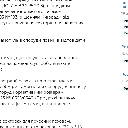
пов
– ДСТУ Б В.2.2-35:2013), «Порядком
нас
ань», затвердженого наказом
18 
03 № 193, рішенням Київради від
Ри
я функціонування секторів для почесних
Ри
Ки
намогильні споруди повинні відповідати
Рит
18 
і вимог, що стосуються встановлення
Ри
сних поховань, усі роботи мають
а.
Реє
ністрації разом із представниками
18 
а обміри намогильних споруд. У випадку
Ри
споруд нормативним розмірам,
023 № 6505/6546 «Про деякі питання
овань» (із змінами), встановлення
в секторах для почесних поховань
 для одинарного поховання (2,2 м * 1,5