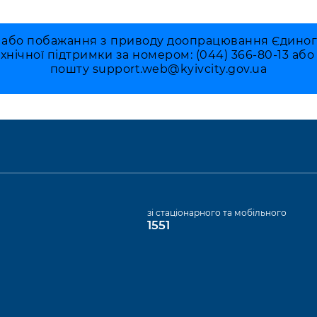
 або побажання з приводу доопрацювання Єдиного 
ехнічної підтримки за номером: (044) 366-80-13 аб
пошту
support.web@kyivcity.gov.ua
а
зі стаціонарного та мобільного
1551