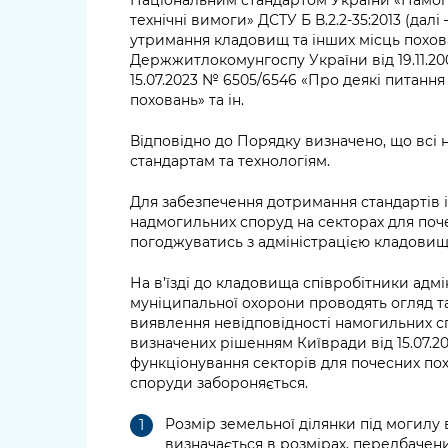
технічні вимоги» ДСТУ Б В.2.2-35:2013 (далі 
утримання кладовищ та інших місць похов
Держжитлокомунгоспу України від 19.11.20
15.07.2023 № 6505/6546 «Про деякі питанн
поховань» та ін.
Відповідно до Порядку визначено, що всі 
стандартам та технологіям.
Для забезпечення дотримання стандартів 
надмогильних споруд на секторах для поче
погоджуватись з адміністрацією кладовищ
На в’їзді до кладовища співробітники адмі
муніципальної охорони проводять огляд т
виявлення невідповідності намогильних 
визначених рішенням Київради від 15.07.2
функціонування секторів для почесних пох
споруди забороняється.
Розмір земельної ділянки під могилу 
визначається в розмірах, передбачених