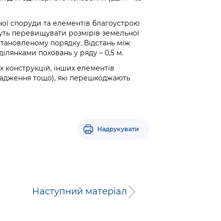
ної споруди та елементів благоустрою
уть перевищувати розмірів земельної
встановленому порядку. Відстань між
ілянками поховань у ряду – 0,5 м.
 конструкцій, інших елементів
асадження тощо), які перешкоджають
Надрукувати
Наступний матеріал