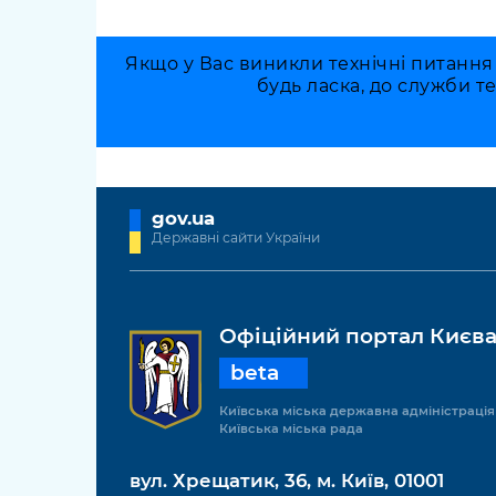
Якщо у Вас виникли технічні питання
будь ласка, до служби т
gov.ua
Державні сайти України
Офіційний портал Києв
beta
Київська міська державна адміністрація
Київська міська рада
вул. Хрещатик, 36, м. Київ, 01001