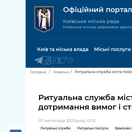
Офіційний портал
Київська міська рада
Київська міська державна адмін
Київ та міська влада
Міські послуги
Ритуальна служба міста Киє
Головна
Новини
Київський міський голова
Будинок 
послуги
Ритуальна служба міс
Київська міська рада
дотримання вимог і ст
Пільги, су
Про Київ
соціальн
07 листопада 2023 року, 12:52
Керівництво КМДА
Паспорт, 
Ритуальні служби
Ритуальні послуги
Важливе п