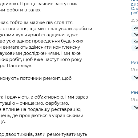
дливою. Про це заявив заступник
дир
Оле
и роботи в залах.
ро
25 
ках, тобто їм майже пів століття.
 оновлення, що ми і планували зробити
Ри
б’єктами культурної спадщини, адже
Ри
єво ускладнює проведення будь-яких
Ки
и вимагають здійснити комплексну
Ки
ауковими дослідженнями. І ми вже
ких робіт, щоб вже наступного року
Рит
ро Пантелеєв.
18 
виконують поточний ремонт, щоб
Ри
Реє
 і вдячність, є об’єктивною. І ми зараз
18 
уацію – очищаємо, фарбуємо,
Ри
не вплине на подальшу реставрацію,
щень, де прощаються з українськими
ДА.
о двох тижнів, зали ремонтуватимуть