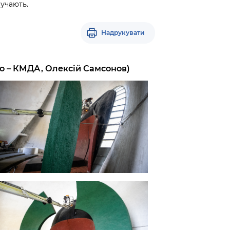
учають.
Надрукувати
то – КМДА, Олексій Самсонов)