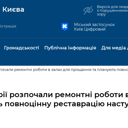
Версія для люд
 Києва
з порушеннями
зору
Міський застосунок
істрація
Київ Цифровий
Громадськості
Публічна інформація
Для медіа 
зпочали ремонтні роботи в залах для прощання та планують повно
та комунальні
Реєстр громадських
Рішення Київради
Доступ до
Містобудування та
Консультації з
Норм
Нови
об'єднань
публічної
земельні ділянки
громадськістю
база
Анон
ії розпочали ремонтні роботи в
Контактна інформація
інформації
 повноцінну реставрацію наст
бсидії та
Громадські слухання
Культура, спорт,
Громадська рад
Питан
Медіа
Графік роботи та прийому
ий захист
Про систему
дозвілля
відпов
рея
Місцеві ініціативи
громадян
Петиції
обліку публічної
публі
свідоцтва та
Бізнес та ліцензування
Підп
інформації
інфо