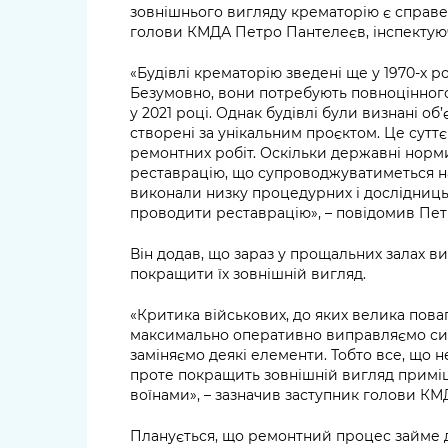
зовнішнього вигляду крематорію є справе
голови КМДА Петро Пантелеєв, інспектуюч
«Будівлі крематорію зведені ще у 1970-х ро
Безумовно, вони потребують повноцінного
у 2021 році. Однак будівлі були визнані о
створені за унікальним проєктом. Це сутт
ремонтних робіт. Оскільки державні норм
реставрацію, що супроводжуватиметься н
виконали низку процедурних і дослідниць
проводити реставрацію», – повідомив Пет
Він додав, що зараз у прощальних залах 
покращити їх зовнішній вигляд.
«Критика військових, до яких велика повага
максимально оперативно виправляємо сит
заміняємо деякі елементи. Тобто все, що 
проте покращить зовнішній вигляд примі
воїнами», – зазначив заступник голови КМ
Планується, що ремонтний процес займе д