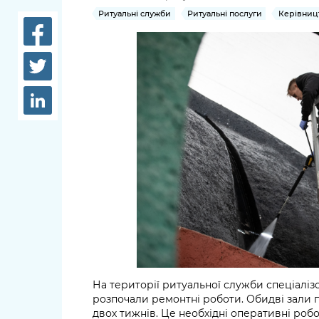
довідки
Ритуальні служби
Ритуальні послуги
Керівниц
Структура
Лікарні 
Рішення та розпорядження
Освіта та
Проєкти розпоряджень, що
заклади
перебувають на погодженні
КМВА
Дороги, 
парковки
Навколи
середови
На території ритуальної служби спеціалі
розпочали ремонтні роботи. Обидві зали 
двох тижнів. Це необхідні оперативні роб