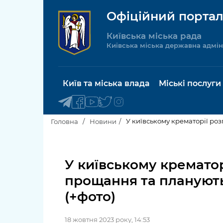
Офіційний портал
Київська міська рада
Київська міська державна адмін
Київ та міська влада
Міські послуги
У київському крематорії ро
Головна
Новини
Київський міський голова
Будинок 
послуги
У київському крематор
Київська міська рада
прощання та планують
Пільги, су
Про Київ
(+фото)
соціальн
Керівництво КМДА
Паспорт, 
18 жовтня 2023 року, 14:53