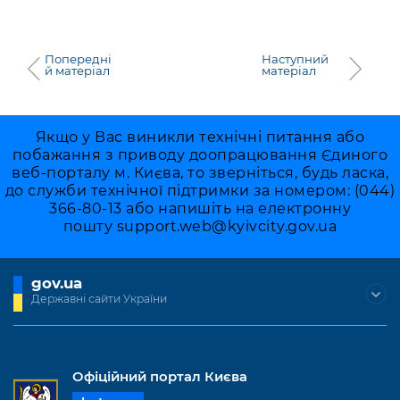
Попередні
Наступний
й матеріал
матеріал
Якщо у Вас виникли технічні питання або
побажання з приводу доопрацювання Єдиного
веб-порталу м. Києва, то зверніться, будь ласка,
до служби технічної підтримки за номером: (044)
366-80-13 або напишіть на електронну
пошту
support.web@kyivcity.gov.ua
gov.ua
Державні сайти України
Офіційний портал Києва