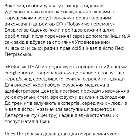
Підприємства, установи, організації
Уряд» – місцевий рівень»
Зокрема, особливу увагу фахівці приділили
Про відкриті дані
Портал Захисників та Захисниць
удосконаленню навичок спілкування з людьми з
Kyiv International Relations
Важливе під час воєнного стану
порушеннями зору. Навчання провів головний
Портал даних Києва
Безбар'єрність
виконавчий директор БФ «Побачимо перемогу»
Річні звіти
Владислав Єщенко, який пройшов важкий шлях
Публічні дашборди
Портал послуг
реабілітації після поранення і зараз допомагає іншим. А
Гендерна політика
сам захід відбувся за сприяння Уповноваженої
Міський застосунок Київ Цифровий
Київської міської ради з прав осіб з інвалідністю Лесі
Безбар'єрність
Петрівської.
Важливе під час воєнного стану
Київська міська військова адміністрація
«Київські ЦНАПи продовжують пріоритетний напрям
своєї роботи – впровадження доступності послуг, що
передбачає, серед іншого, сучасні сервіси та підходи.
Для високої якості обслуговування мешканців
адміністратори Центрів постійно проходять навчання з
усіх актуальних тем, враховуючи виклики сьогодення.
До тренінгів залучають експертів, серед яких – люди з
інвалідністю», – зазначила заступниця директора
Департаменту (Центру) надання адміністративних
послуг Наталія Ткач.
Леся Петрівська додала, що
для покращення якості