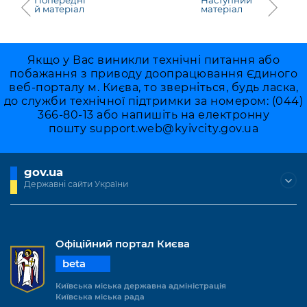
й матеріал
матеріал
Якщо у Вас виникли технічні питання або
побажання з приводу доопрацювання Єдиного
веб-порталу м. Києва, то зверніться, будь ласка,
до служби технічної підтримки за номером: (044)
366-80-13 або напишіть на електронну
пошту
support.web@kyivcity.gov.ua
gov.ua
Державні сайти України
Офіційний портал Києва
beta
Київська міська державна адміністрація
Київська міська рада