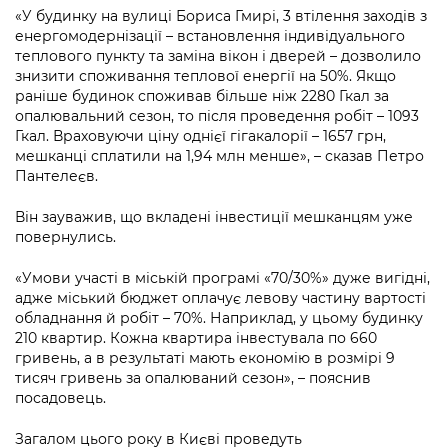
Підприємства, установи, організації
Уряд» – місцевий рівень»
«У будинку на вулиці Бориса Гмирі, 3 втілення заходів з
Про відкриті дані
Портал Захисників та Захисниць
енергомодернізації – встановлення індивідуального
Kyiv International Relations
теплового пункту та заміна вікон і дверей – дозволило
Важливе під час воєнного стану
Портал даних Києва
Безбар'єрність
знизити споживання теплової енергії на 50%. Якщо
Річні звіти
раніше будинок споживав більше ніж 2280 Гкал за
Публічні дашборди
Портал послуг
опалювальний сезон, то після проведення робіт – 1093
Гендерна політика
Гкал. Враховуючи ціну однієї гігакалорії – 1657 грн,
Міський застосунок Київ Цифровий
мешканці сплатили на 1,94 млн менше», – сказав Петро
Безбар'єрність
Пантелеєв.
Важливе під час воєнного стану
Київська міська військова адміністрація
Він зауважив, що вкладені інвестиції мешканцям уже
повернулись.
«Умови участі в міській програмі «70/30%» дуже вигідні,
адже міський бюджет оплачує левову частину вартості
обладнання й робіт – 70%. Наприклад, у цьому будинку
210 квартир. Кожна квартира інвестувала по 660
гривень, а в результаті мають економію в розмірі 9
тисяч гривень за опалюваний сезон», – пояснив
посадовець.
Загалом цього року в Києві проведуть