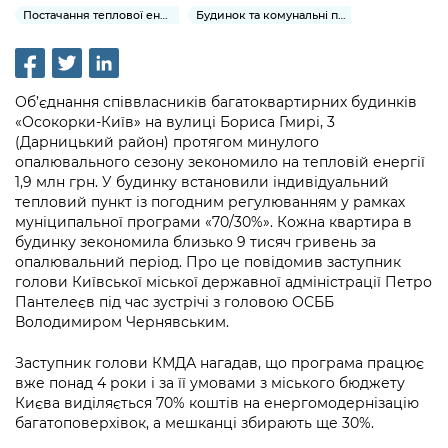
інформації
Рішення та розпорядження
Освіта та навчальні заклади
Постачання теплової енергії та гарячої води
Будинок та комунальні послуги
Громадська експертиза
Медіагалерея
Інформація з обмеженим доступом
Портал Послуг
Проєкти розпоряджень, що
Дороги, транспорт та парковки
Громадський бюджет
Підписатися на новини та анонси від
перебувають на погодженні КМВА
Подати запит онлайн
КМДА / Subscribe to announcements
Навколишнє середовище міста
Об’єднання співвласників багатоквартирних будинків
Консультації з громадськістю
from the KCSA
Рішення Київради
«Осокорки-Київ» на вулиці Бориса Гмирі, 3
Проекти нормативно-правових та
Містобудування та земельні ділянки
(Дарницький район) протягом минулого
Громадська рада
інших актів
Порядок акредитації медіа /
Контактна інформація
опалювального сезону зекономило на тепловій енергії
Accreditation process
1,9 млн грн. У будинку встановили індивідуальний
Культура, спорт, дозвілля
Петиції
Нормативна база
тепловий пункт із погодним регулюванням у рамках
Графік роботи та прийому громадян
Подати журналістський запит /
муніципальної програми «70/30%». Кожна квартира в
Бізнес та ліцензування
Відкритий бюджет
Питання і відповіді про публічну
Submitting a media request
будинку зекономила близько 9 тисяч гривень за
Вакансії
інформацію
опалювальний період. Про це повідомив заступник
Фінанси та бюджет
Контактний центр
Зйомки в лікарнях в умовах воєнного
голови Київської міської державної адміністрації Петро
Статистика
Порядок оскарження рішень, дій чи
Пантелеєв під час зустрічі з головою ОСББ
стану / Rules for media coverage of
Безпека та правопорядок
Допомога учасникам АТО
бездіяльності розпорядників інформації
Володимиром Чернявським.
hospitals at work under martial law
Звернення громадян
Ритуальні послуги
Рада з питань внутрішньо переміщених
Звіти про опрацювання запитів на
Заступник голови КМДА нагадав, що програма працює
Контакти для медіа / Contacts for mass
Регуляторна діяльність
осіб при Київській міській військовій
вже понад 4 роки і за її умовами з міського бюджету
публічну інформацію
media
Іноземцям / For foreigners
адміністрації
Києва виділяється 70% коштів на енергомодернізацію
Промисловість і наука Києва
багатоповерхівок, а мешканці збирають ще 30%.
Інформація для споживачів
Пам'ятки культурної спадщини
«Ініціатива «Партнерство «Відкритий