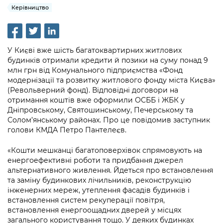
інформації
Рішення та розпорядження
Освіта та навчальні заклади
Керівництво
Громадська експертиза
Медіагалерея
Інформація з обмеженим доступом
Портал Послуг
Проєкти розпоряджень, що
Дороги, транспорт та парковки
Громадський бюджет
Підписатися на новини та анонси від
перебувають на погодженні КМВА
Подати запит онлайн
КМДА / Subscribe to announcements
Навколишнє середовище міста
У Києві вже шість багатоквартирних житлових
Консультації з громадськістю
from the KCSA
Рішення Київради
будинків отримали кредити й позики на суму понад 9
Проекти нормативно-правових та
Містобудування та земельні ділянки
млн грн від Комунального підприємства «Фонд
Громадська рада
інших актів
Порядок акредитації медіа /
Контактна інформація
модернізації та розвитку житлового фонду міста Києва»
Accreditation process
(Револьверний фонд). Відповідні договори на
Культура, спорт, дозвілля
Петиції
Нормативна база
отримання коштів вже оформили ОСББ і ЖБК у
Графік роботи та прийому громадян
Подати журналістський запит /
Дніпровському, Святошинському, Печерському та
Бізнес та ліцензування
Відкритий бюджет
Питання і відповіді про публічну
Submitting a media request
Солом’янському районах. Про це повідомив заступник
Вакансії
інформацію
голови КМДА Петро Пантелеєв.
Фінанси та бюджет
Контактний центр
Зйомки в лікарнях в умовах воєнного
Статистика
Порядок оскарження рішень, дій чи
стану / Rules for media coverage of
«Кошти мешканці багатоповерхівок спрямовують на
Безпека та правопорядок
Допомога учасникам АТО
бездіяльності розпорядників інформації
енергоефективні роботи та придбання джерел
hospitals at work under martial law
Звернення громадян
альтернативного живлення. Йдеться про встановлення
Ритуальні послуги
Рада з питань внутрішньо переміщених
Звіти про опрацювання запитів на
та заміну будинкових лічильників, реконструкцію
Контакти для медіа / Contacts for mass
Регуляторна діяльність
осіб при Київській міській військовій
інженерних мереж, утеплення фасадів будинків і
публічну інформацію
media
Іноземцям / For foreigners
адміністрації
встановлення систем рекуперації повітря,
Промисловість і наука Києва
встановлення енергоощадних дверей у місцях
Інформація для споживачів
Пам'ятки культурної спадщини
«Ініціатива «Партнерство «Відкритий
загального користування тощо. У деяких будинках