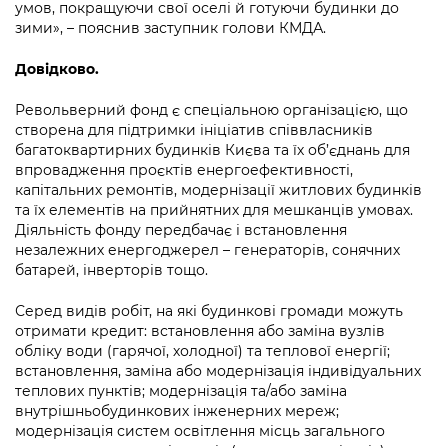
умов, покращуючи свої оселі й готуючи будинки до
зими», – пояснив заступник голови КМДА.
Довідково.
Револьверний фонд є спеціальною організацією, що
створена для підтримки ініціатив співвласників
багатоквартирних будинків Києва та їх об’єднань для
впровадження проєктів енергоефективності,
капітальних ремонтів, модернізації житлових будинків
та їх елементів на прийнятних для мешканців умовах.
Діяльність фонду передбачає і встановлення
незалежних енергоджерел – генераторів, сонячних
батарей, інверторів тощо.
Серед видів робіт, на які будинкові громади можуть
отримати кредит: встановлення або заміна вузлів
обліку води (гарячої, холодної) та теплової енергії;
встановлення, заміна або модернізація індивідуальних
теплових пунктів; модернізація та/або заміна
внутрішньобудинкових інженерних мереж;
модернізація систем освітлення місць загального