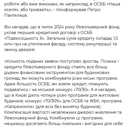
Підприємства, установи, організації
Уряд» – місцевий рівень»
роботи або вже виконані, як наприклад, в ОСББ «Наша
Про відкриті дані
Портал Захисників та Захисниць
оселя», або тривають», – поінформував Петро
Kyiv International Relations
Пантелеєв.
Важливе під час воєнного стану
Портал даних Києва
Безбар'єрність
Річні звіти
Він нагадав, що в липні 2024 року Револьверний фонд
Публічні дашборди
Портал послуг
уклав перший кредитний договір з ОСББ
Гендерна політика
«Підвисоцького, 6». Загальна сума кредиту складає 1,5
Міський застосунок Київ Цифровий
млн грн на утеплення фасаду, систему рекуперації та
Безбар'єрність
заміну дверей.
Важливе під час воєнного стану
Київська міська військова адміністрація
«Кількість поданих заявок поступово зростає. Позики і
кредити Револьверного фонду стають все більш
дієвим фінансовим інструментом для будинкових
громад, які можуть комбінувати різні міські програми.
Адже більшість ОСББ, які взяли кредит, планують
подаватись і на міський конкурс «70/30». А я нагадаю,
що в Києві діють чотири різні програми для житлових
будинків: конкурс «70/30%» для ОСББ та ЖБК, програма
«Капремонти» (для всіх без винятку будинків),
Компенсація вартості незалежних джерел живлення та
Револьверний фонд. Комбінуючи ці програми,
мешканці досягають більш лояльних і вигідних для себе