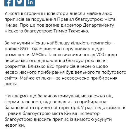
інформації
Рішення та розпорядження
Освіта та навчальні заклади
Громадська експертиза
Медіагалерея
Інформація з обмеженим доступом
Портал Послуг
У жовтні столичні інспектори внесли майже 3450
Проєкти розпоряджень, що
Дороги, транспорт та парковки
Громадський бюджет
приписів за порушення Правил благоустрою міста
Підписатися на новини та анонси від
перебувають на погодженні КМВА
Подати запит онлайн
Києва. Про це повідомив директор Департаменту
КМДА / Subscribe to announcements
Навколишнє середовище міста
Консультації з громадськістю
міського благоустрою Тимур Ткаченко.
from the KCSA
Рішення Київради
Проекти нормативно-правових та
Містобудування та земельні ділянки
Громадська рада
За минулий місяць найбільшу кількість приписів –
інших актів
Порядок акредитації медіа /
Контактна інформація
майже 850 – було внесено порушникам щодо
Accreditation process
Культура, спорт, дозвілля
Петиції
розміщення МАФів. Також виявили понад 700 щодо
Нормативна база
Графік роботи та прийому громадян
несвоєчасного відновлення благоустрою після
Подати журналістський запит /
Бізнес та ліцензування
розриттів. Близько 620 приписів внесено щодо
Відкритий бюджет
Питання і відповіді про публічну
Submitting a media request
Вакансії
несвоєчасного прибирання будівельного та побутового
інформацію
сміття. Майже стільки – за несвоєчасне прибирання
Фінанси та бюджет
Контактний центр
Зйомки в лікарнях в умовах воєнного
Статистика
листя.
Порядок оскарження рішень, дій чи
стану / Rules for media coverage of
Безпека та правопорядок
Допомога учасникам АТО
бездіяльності розпорядників інформації
hospitals at work under martial law
Нагадаємо, що балансоутримувачі, незалежно від
Звернення громадян
форми власності, відповідальні за прибирання
Ритуальні послуги
Рада з питань внутрішньо переміщених
Звіти про опрацювання запитів на
Контакти для медіа / Contacts for mass
балансової та прилеглої території. У разі недотримання
Регуляторна діяльність
осіб при Київській міській військовій
публічну інформацію
Правил благоустрою міста Києва інспектор
media
Іноземцям / For foreigners
адміністрації
благоустрою вносить припис із вимогою усунути
Промисловість і наука Києва
Інформація для споживачів
недоліки.
Пам'ятки культурної спадщини
«Ініціатива «Партнерство «Відкритий