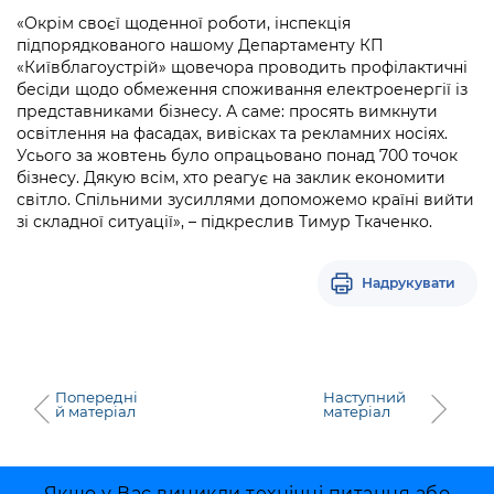
Підприємства, установи, організації
Уряд» – місцевий рівень»
Про відкриті дані
«Окрім своєї щоденної роботи, інспекція
Портал Захисників та Захисниць
підпорядкованого нашому Департаменту КП
Kyiv International Relations
Важливе під час воєнного стану
«Київблагоустрій» щовечора проводить профілактичні
Портал даних Києва
Безбар'єрність
бесіди щодо обмеження споживання електроенергії із
Річні звіти
представниками бізнесу. А саме: просять вимкнути
Публічні дашборди
Портал послуг
освітлення на фасадах, вивісках та рекламних носіях.
Гендерна політика
Усього за жовтень було опрацьовано понад 700 точок
Міський застосунок Київ Цифровий
бізнесу. Дякую всім, хто реагує на заклик економити
Безбар'єрність
світло. Спільними зусиллями допоможемо країні вийти
Важливе під час воєнного стану
зі складної ситуації», – підкреслив Тимур Ткаченко.
Київська міська військова адміністрація
Надрукувати
Попередні
Наступний
й матеріал
матеріал
Якщо у Вас виникли технічні питання або