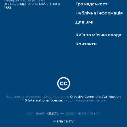
Перерва з 12:00 до 12:45
зі стаціонарного та мобільного
Громадськості
1551
Публічна інформація
Для ЗМІ
Київ та міська влада
Контакти
Весь контент доступний за ліцензією
Creative Commons Attribution
4.0 International license
, якщо не зазначено інше
Компанія «
Kitsoft
» — розробник порталу
Мапа сайту