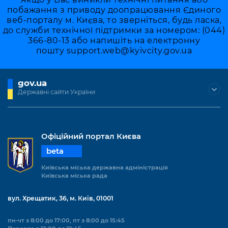
побажання з приводу доопрацювання Єдиного
веб-порталу м. Києва, то зверніться, будь ласка,
до служби технічної підтримки за номером: (044)
366-80-13 або напишіть на електронну
пошту
support.web@kyivcity.gov.ua
gov.ua
Державні сайти України
Офіційний портал Києва
beta
Київська міська державна адміністрація
Київська міська рада
вул. Хрещатик, 36, м. Київ, 01001
пн-чт з 8:00 до 17:00, пт з 8:00 до 15:45