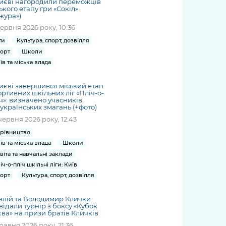
иєві нагородили переможців
ького етапу гри «Сокіл»
жура»)
червня 2026 року, 10:36
ти
Культура, спорт, дозвілля
орт
Школи
їв та міська влада
иєві завершився міський етап
ртивних шкільних ліг «Пліч-о-
ч»: визначено учасників
українських змагань (+фото)
червня 2026 року, 12:43
рівництво
їв та міська влада
Школи
віта та навчальні заклади
іч-о-пліч шкільні ліги: Київ
орт
Культура, спорт, дозвілля
алій та Володимир Клички
відали турнір з боксу «Кубок
ва» на призи братів Кличків
травня 2026 року, 21:36