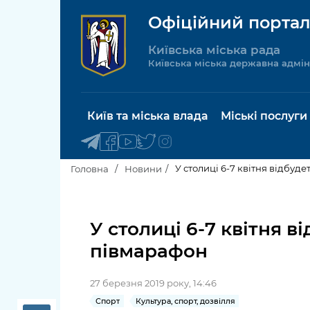
Офіційний портал
Київська міська рада
Київська міська державна адмін
Київ та міська влада
Міські послуги
У столиці 6-7 квітня відбу
Головна
Новини
Київський міський голова
Будинок 
послуги
У столиці 6-7 квітня 
Київська міська рада
півмарафон
Пільги, су
Про Київ
соціальн
27 березня 2019 року, 14:46
Керівництво КМДА
Паспорт, 
Спорт
Культура, спорт, дозвілля