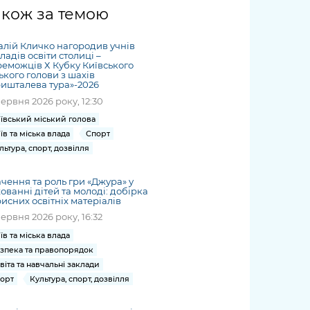
жет
Річні звіти
Києва
журналіст
міській військовій
coverage
акож за темою
Портал послуг
док
и та
ський
адміністрації
of
нтр
Гендерна політика
Публічні
рження
и від
запит /
hospitals
алій Кличко нагородив учнів
Міський застосунок Київ
дашборди
ь, дій чи
 /
«Ініціатива
Submitting
ладів освіти столиці –
at work
Безбар'єрність
Цифровий
еможців Х Кубку Київського
яльності
ribe
«Партнерство
a media
under
ького голови з шахів
рядників
«Відкритий Уряд» –
ишталева тура»-2026
request
martial law
Київська міська військова
Важливе під час
мації
unce
місцевий рівень»
червня 2026 року, 12:30
адміністрація
воєнного стану
s
Контакти
ївський міський голова
 про
Важливе під час
the
для медіа
їв та міська влада
Спорт
цювання
воєнного стану
льтура, спорт, дозвілля
/ Contacts
ів на
for mass
чну
чення та роль гри «Джура» у
media
ованні дітей та молоді: добірка
рмацію
исних освітніх матеріалів
червня 2026 року, 16:32
їв та міська влада
зпека та правопорядок
віта та навчальні заклади
орт
Культура, спорт, дозвілля