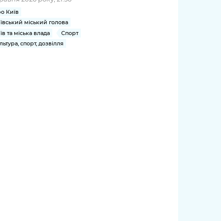
о Київ
ївський міський голова
їв та міська влада
Спорт
льтура, спорт, дозвілля