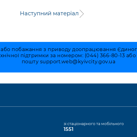
Наступний матеріал
 або побажання з приводу доопрацювання Єдиного 
ехнічної підтримки за номером: (044) 366-80-13 аб
пошту
support.web@kyivcity.gov.ua
а
зі стаціонарного та мобільного
1551