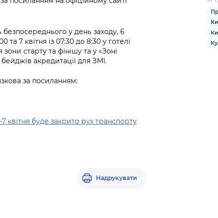
за посиланням на офіційному сайті
Пр
Ки
безпосереднього у день заходу, 6
Ки
0 та 7 квітня із 07:30 до 8:30 у готелі
Ку
 зони старту та фінішу та у «Зоні
 бейджів акредитації для ЗМІ.
язкова за посиланням:
-7 квітня буде закрито рух транспорту
Надрукувати