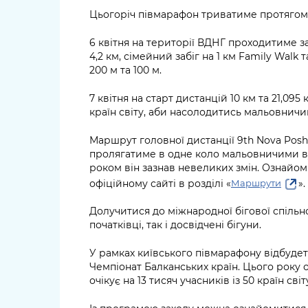
Цьогоріч півмарафон триватиме протягом 
6 квітня на території ВДНГ проходитиме з
4,2 км, сімейний забіг на 1 км Family Walk та
200 м та 100 м.
7 квітня на старт дистанцій 10 км та 21,09
країн світу, аби насолодитись мальовничи
Маршрут головної дистанції 9th Nova Posh
пролягатиме в одне коло мальовничими ву
роком він зазнав невеликих змін. Ознайо
офіційному сайті в розділі «
».
Маршрути
Долучитися до міжнародної бігової спільн
початківці, так і досвідчені бігуни.
У рамках київського півмарафону відбуд
Чемпіонат Балканських країн. Цього року о
очікує на 13 тисяч учасників із 50 країн світ