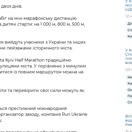
У К
міс
двох днів.
(«Д
12 
абіг на міні-марафонську дистанцію
 дитячі старти: на 1 000 м, 800 м, 500 м,
Ді
Сп
Ки
5 км вийдуть учасники з України та інших
ми пейзажами історичного міста.
У К
Спо
плі
ta Kyiv Half Marathon традиційно
все
лицями міста. У порівнянні з минулим
03 
митися із повним маршрутом можна на
Ке
Ки
Ос
оти та перевірити свої сили можуть як
Пл
Сп
еться престижний міжнародний
рганізатор заходу, компанія Run Ukraine
Віт
у.
від
Киє
31 