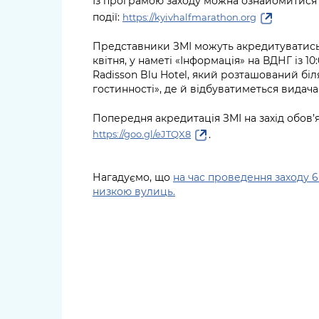
Із програмою заходу можна ознайомитися 
події:
https://kyivhalfmarathon.org
Представники ЗМІ можуть акредитуватись 
квітня, у наметі «Інформація» на ВДНГ із 10:0
Radisson Blu Hotel, який розташований біля
гостинності», де й відбуватиметься видача
Попередня акредитація ЗМІ на захід обов’
.
https://goo.gl/eJTQX8
Нагадуємо, що
на час проведення заходу 6
низкою вулиць.