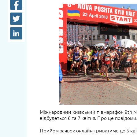
довідки
Структура
Лікарні 
Рішення та розпорядження
Освіта та
Проєкти розпоряджень, що
заклади
перебувають на погодженні
КМВА
Дороги, 
парковки
Навколи
середови
Міжнародний київський півмарафон 9th Nov
відбудеться 6 та 7 квітня. Про це повідоми
Прийом заявок онлайн триватиме до 5 кві