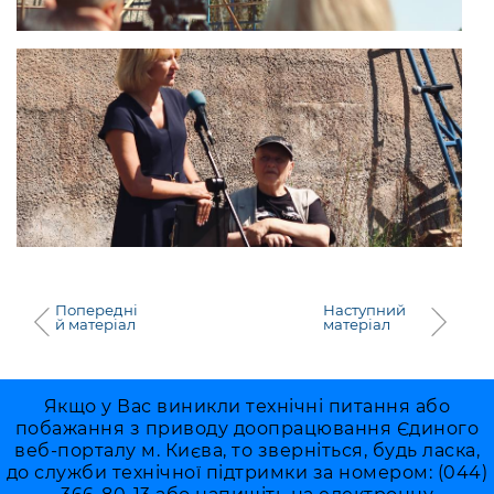
Попередні
Наступний
й матеріал
матеріал
Якщо у Вас виникли технічні питання або
побажання з приводу доопрацювання Єдиного
веб-порталу м. Києва, то зверніться, будь ласка,
до служби технічної підтримки за номером: (044)