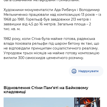
багатозначними метафорами і символами.
Художники-монументалісти Ада Рибачук і Володимир
Мельниченко працювали над композицією 13 років – із
1968 до 1981. Горельєф був завдовжки 213 метрів і
заввишки від 4,5 до 16 метрів. Загальна площа – 2
тис. кв. м.
1982 року, коли Стіна була майже готова, радянська
влада поховала рельєфи під шаром бетону як такі, що
не відповідали принципам соціалістичного реалізму.
Упродовж трьох місяців на майже готову композицію
вилили 300 самоскидів цементного розчину.
Надрукувати
Відновлення Стіни Пам’яті на Байковому
кладовищі