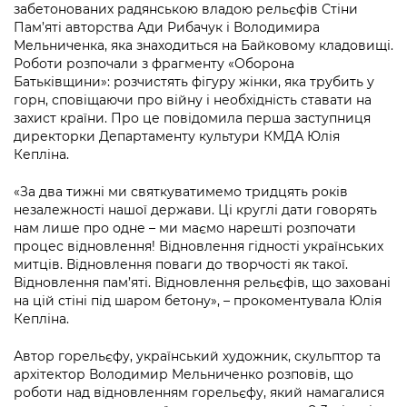
інформації
забетонованих радянською владою рельєфів Стіни
Рішення та розпорядження
Освіта та навчальні заклади
Громадська експертиза
Медіагалерея
Пам’яті авторства Ади Рибачук і Володимира
Інформація з обмеженим доступом
Портал Послуг
Мельниченка, яка знаходиться на Байковому кладовищі.
Проєкти розпоряджень, що
Дороги, транспорт та парковки
Громадський бюджет
Підписатися на новини та анонси від
Роботи розпочали з фрагменту «Оборона
перебувають на погодженні КМВА
Подати запит онлайн
КМДА / Subscribe to announcements
Батьківщини»: розчистять фігуру жінки, яка трубить у
Навколишнє середовище міста
Консультації з громадськістю
from the KCSA
горн, сповіщаючи про війну і необхідність ставати на
Рішення Київради
Проекти нормативно-правових та
захист країни. Про це повідомила перша заступниця
Містобудування та земельні ділянки
Громадська рада
інших актів
директорки Департаменту культури КМДА Юлія
Порядок акредитації медіа /
Контактна інформація
Кепліна.
Accreditation process
Культура, спорт, дозвілля
Петиції
Нормативна база
Графік роботи та прийому громадян
«За два тижні ми святкуватимемо тридцять років
Подати журналістський запит /
Бізнес та ліцензування
Відкритий бюджет
незалежності нашої держави. Ці круглі дати говорять
Питання і відповіді про публічну
Submitting a media request
Вакансії
нам лише про одне – ми маємо нарешті розпочати
інформацію
Фінанси та бюджет
Контактний центр
процес відновлення! Відновлення гідності українських
Зйомки в лікарнях в умовах воєнного
Статистика
митців. Відновлення поваги до творчості як такої.
Порядок оскарження рішень, дій чи
стану / Rules for media coverage of
Безпека та правопорядок
Відновлення пам’яті. Відновлення рельєфів, що заховані
Допомога учасникам АТО
бездіяльності розпорядників інформації
hospitals at work under martial law
Звернення громадян
на цій стіні під шаром бетону», – прокоментувала Юлія
Ритуальні послуги
Кепліна.
Рада з питань внутрішньо переміщених
Звіти про опрацювання запитів на
Контакти для медіа / Contacts for mass
Регуляторна діяльність
осіб при Київській міській військовій
публічну інформацію
media
Автор горельєфу, український художник, скульптор та
Іноземцям / For foreigners
адміністрації
Промисловість і наука Києва
архітектор Володимир Мельниченко розповів, що
Інформація для споживачів
роботи над відновленням горельєфу, який намагалися
Пам'ятки культурної спадщини
«Ініціатива «Партнерство «Відкритий