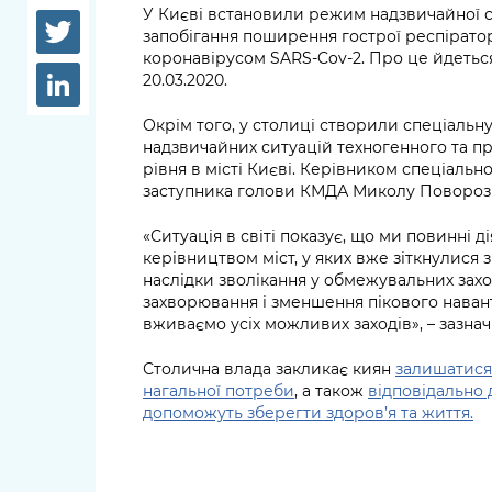
довідки
У Києві встановили режим надзвичайної си
Структура
запобігання поширення гострої респірато
Лікарні 
коронавірусом SARS-Cov-2. Про це йдеть
Рішення та розпорядження
20.03.2020.
Освіта та
Проєкти розпоряджень, що
Окрім того, у столиці створили спеціальну 
заклади
перебувають на погодженні
надзвичайних ситуацій техногенного та п
рівня в місті Києві. Керівником спеціальн
КМВА
Дороги, 
заступника голови КМДА Миколу Повороз
парковки
«Ситуація в світі показує, що ми повинні д
Навколи
керівництвом міст, у яких вже зіткнулися 
середови
наслідки зволікання у обмежувальних зах
захворювання і зменшення пікового наван
вживаємо усіх можливих заходів», – зазн
Столична влада закликає киян
залишатися
нагальної потреби
, а також
відповідально
допоможуть зберегти здоров’я та життя.