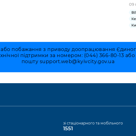
09 
ВІ
Ке
Ки
 або побажання з приводу доопрацювання Єдиного 
ехнічної підтримки за номером: (044) 366-80-13 аб
пошту
support.web@kyivcity.gov.ua
а
зі стаціонарного та мобільного
1551