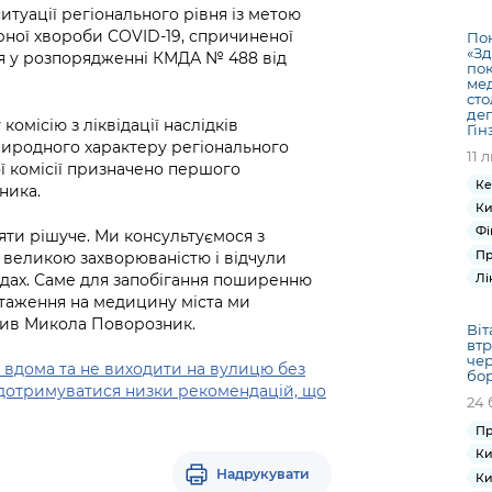
Громадська
Вакансії
Відкритий бюд
ся на
туації регіонального рівня із метою
експертиза
Фінанси та бюджет
Інформація з
Поря
новин
рної хвороби COVID-19, спричиненої
Пон
Статистика
Контактний це
«Зд
та медицина
ся у розпорядженні КМДА № 488 від
обмеженим
оска
анонс
пок
Громадський
Безпека та
доступом
рішен
КМДА
ме
Звернення громадян
сто
 навчальні
бюджет
правопорядок
безді
Subsc
деп
комісію з ліквідації наслідків
Подати запит
Гін
розпо
to
Регуляторна діяльність
риродного характеру регіонального
Ритуальні послуги
онлайн
11 
інфор
anno
ої комісії призначено першого
транспорт та
ment
Ке
ника.
Іноземцям / For
Проекти
Звіти
from 
Ки
foreigners
нормативно-
опра
Фі
KCSA
іяти рішуче. Ми консультуємося з
шнє
правових та
Пр
запит
з великою захворюваністю і відчули
ще міста
інших актів
одах. Саме для запобігання поширенню
Лі
публі
таження на медицину міста ми
інфо
ачив Микола Поворозник.
Віт
втр
чер
 вдома та не виходити на вулицю без
бор
 дотримуватися низки рекомендацій, що
24 
Пр
Ки
Надрукувати
Ки