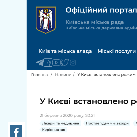
Офіційний портал
Київська міська рада
Київська міська державна адмін
Київ та міська влада
Міські послуги
У Києві встановлено режим 
Головна
Новини
Київський міський голова
Будинок 
послуги
У Києві встановлено 
Київська міська рада
Пільги, су
21 березня 2020 року, 20:21
Про Київ
соціальн
Лікарні та медицина
Протиепідемічні заходи
Керівництво
Керівництво КМДА
Паспорт, 