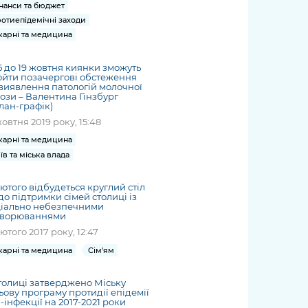
нанси та бюджет
отиепідемічні заходи
карні та медицина
15 до 19 жовтня киянки зможуть
йти позачергові обстеження
виявлення патологій молочної
ози – Валентина Гінзбург
лан-графік)
жовтня 2019 року, 15:48
карні та медицина
їв та міська влада
лютого відбудеться круглий стіл
о підтримки сімей столиці із
ціально небезпечними
хворюваннями
лютого 2017 року, 12:47
карні та медицина
Сім'ям
толиці затверджено Міську
ьову програму протидії епідемії
-інфекції на 2017-2021 роки