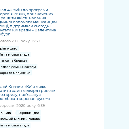
жет
Річні звіти
Києва
журналіст
міській військовій
coverage
Портал послуг
док
и та
ський
адміністрації
ад 40 змін до програми
of
нтр
Гендерна політика
оров’я киян», призначених
Публічні
рження
и від
запит /
hospitals
ращити якість надання
Міський застосунок Київ
дашборди
ь, дій чи
 /
«Ініціатива
дичної допомоги мешканцям
Submitting
at work
Безбар'єрність
лиці, підтримали сьогодні
Цифровий
яльності
ribe
«Партнерство
a media
under
утати Київради – Валентина
збург
рядників
«Відкритий Уряд» –
request
martial law
Київська міська військова
Важливе під час
лютого 2021 року, 15:50
мації
unce
місцевий рівень»
адміністрація
воєнного стану
s
рівництво
Контакти
 про
Важливе під час
the
їв та міська влада
для медіа
цювання
воєнного стану
нанси та бюджет
/ Contacts
отиепідемічні заходи
ів на
for mass
карні та медицина
чну
media
рмацію
алій Кличко: «Київ може
атити один мільярд гривень
ез кризу, пов’язану з
отьбою з коронавірусом»
березня 2020 року, 6:39
о Київ
Керівництво
ївський міський голова
їв та міська влада