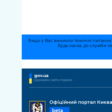
Якщо у Вас виникли технічні питання
будь ласка, до служби т
gov.ua
Державні сайти України
Офіційний портал Києв
beta