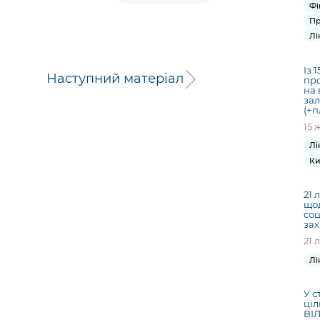
Фі
Пр
Лі
Із 
Наступний матеріал
про
на 
зал
(+п
15 
Лі
Ки
21 
щод
со
за
21 
Лі
У с
ціл
ВІЛ