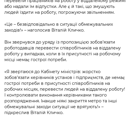
перевели працівників на роботу у віддаленому режимі
або надали їм відпустки. Але є й такі, що змушують
людей їздити на роботу, погрожуючи звільненням.
«Це – безвідповідально в ситуації обмежувальних
заходів!» – наголосив Віталій Кличко.
Він звернувся до уряду із пропозицією зобов’язати
роботодавців перевести співробітників на віддалену
роботу у випадках, коли в їх присутності на робочому
місці немає гострої потреби.
«Я звертаюся до Кабінету міністрів: жорстко
зобов’язати керівників установ і підприємств, де немає
гострої потреби в присутності співробітників на
робочих місцях, перевести людей на віддалену роботу!
І контролювати виконання керівниками такого
розпорядження. Інакше ніякі закриття метро та інші
обмежувальні заходи ситуації не врятують!» –
підкреслив Віталій Кличко.