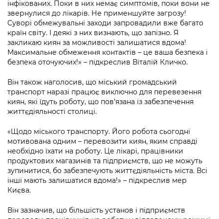
інфікованих. Поки в них немає симптомів, поки вони не
звернулися до лікарів. Не применшуйте загрозу!
Суворі обмежувальні заходи запровадили вже багато
країн світу. І деякі з них визнають, що запізно. Я
закликаю киян за можливості залишатися вдома!
Максимальне обмеження контактів – це ваша безпека і
безпека оточуючих!» – підкреслив Віталій Кличко.
Він також наголосив, що міський громадський
транспорт наразі працює виключно для перевезення
киян, які їдуть роботу, що пов’язана із забезпечення
життєдіяльності столиці.
«Щодо міського транспорту. Його робота сьогодні
мотивована одним – перевозити киян, яким справді
необхідно їхати на роботу. Це лікарі, працівники
продуктових магазинів та підприємств, що не можуть
зупинитися, бо забезпечують життєдіяльність міста. Всі
інші мають залишатися вдома!» – підкреслив мер
Києва.
Він зазначив, що більшість установ і підприємств