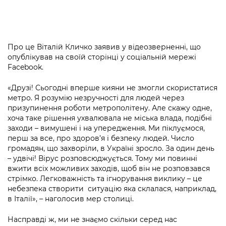
Про це Віталій Кличко заявив у відеозверненні, що
опублікував на своїй сторінці у соціальній мережі
Facebook.
«Друзі! Сьогодні вперше кияни не змогли скористатися
метро. Я розумію незручності для людей через
призупинення роботи метрополітену. Але скажу одне,
хоча таке рішення ухвалювала не міська влада, подібні
заходи – вимушені і на упередження. Ми піклуємося,
перш за все, про здоров’я і безпеку людей. Число
громадян, що захворіли, в Україні зросло. За один день
– удвічі! Вірус розповсюджується. Тому ми повинні
вжити всіх можливих заходів, щоб він не розповзався
стрімко. Легковажність та ігнорування виклику – це
небезпека створити ситуацію яка склалася, наприклад,
в Італії», – наголосив мер столиці.
Насправді ж, ми не знаємо скільки серед нас