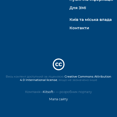
Для ЗМІ
Київ та міська влада
Контакти
Весь контент доступний за ліцензією
Creative Commons Attribution
4.0 International license
, якщо не зазначено інше
Компанія «
Kitsoft
» — розробник порталу
Мапа сайту