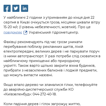
інформації
Рішення та розпорядження
Освіта та навчальні заклади
Громадська експертиза
Медіагалерея
Інформація з обмеженим доступом
Портал Послуг
Проєкти розпоряджень, що
Дороги, транспорт та парковки
Громадський бюджет
Підписатися на новини та анонси від
У найближчі 2 години з утриманням до кінця дня 22
перебувають на погодженні КМВА
Подати запит онлайн
КМДА / Subscribe to announcements
серпня в Києві очікується гроза, місцями шквали вітру
Навколишнє середовище міста
Консультації з громадськістю
from the KCSA
15-20 м/с (І рівень небезпечності, жовтий). Про це
Рішення Київради
Проекти нормативно-правових та
Український гідрометцентр.
повідомляє
Містобудування та земельні ділянки
Громадська рада
інших актів
Порядок акредитації медіа /
Контактна інформація
Accreditation process
Фахівці рекомендують під час грози уникати
Культура, спорт, дозвілля
Петиції
Нормативна база
перебування поблизу рекламних щитів, ліній
Графік роботи та прийому громадян
Подати журналістський запит /
електропередачі, великих дерев і не паркувати поруч
Бізнес та ліцензування
Відкритий бюджет
Питання і відповіді про публічну
із ними автотранспорт. У разі потреби слід сховатися в
Submitting a media request
Вакансії
інформацію
найближчому приміщенні або природному
Фінанси та бюджет
Контактний центр
укритті. Також варто щільно закрити вікна будинків,
Зйомки в лікарнях в умовах воєнного
Статистика
Порядок оскарження рішень, дій чи
прибрати з незасклених балконів і лоджій предмети,
стану / Rules for media coverage of
Безпека та правопорядок
Допомога учасникам АТО
що можуть випасти назовні.
бездіяльності розпорядників інформації
hospitals at work under martial law
Звернення громадян
Ритуальні послуги
Рада з питань внутрішньо переміщених
Якщо впало дерево чи зламалися гілки, телефонуйте
Звіти про опрацювання запитів на
Контакти для медіа / Contacts for mass
Регуляторна діяльність
осіб при Київській міській військовій
до аварійно-диспетчерської служби КО
публічну інформацію
media
Іноземцям / For foreigners
адміністрації
«Київзеленбуд»: 044-272-40-18.
Промисловість і наука Києва
Інформація для споживачів
Пам'ятки культурної спадщини
Коли падіння дерев і гілок загрожує життю,
«Ініціатива «Партнерство «Відкритий