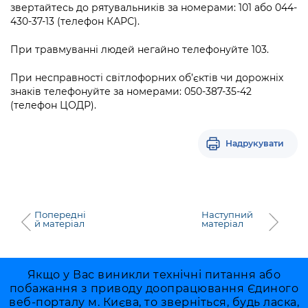
Підприємства, установи, організації
звертайтесь до рятувальників за номерами: 101 або 044-
Уряд» – місцевий рівень»
Про відкриті дані
Портал Захисників та Захисниць
430-37-13 (телефон КАРС).
Kyiv International Relations
Важливе під час воєнного стану
Портал даних Києва
Безбар'єрність
При травмуванні людей негайно телефонуйте 103.
Річні звіти
Публічні дашборди
Портал послуг
При несправності світлофорних об’єктів чи дорожніх
Гендерна політика
знаків телефонуйте за номерами: 050-387-35-42
(телефон ЦОДР).
Міський застосунок Київ Цифровий
Безбар'єрність
Важливе під час воєнного стану
Надрукувати
Київська міська військова адміністрація
Попередні
Наступний
й матеріал
матеріал
Якщо у Вас виникли технічні питання або
побажання з приводу доопрацювання Єдиного
веб-порталу м. Києва, то зверніться, будь ласка,