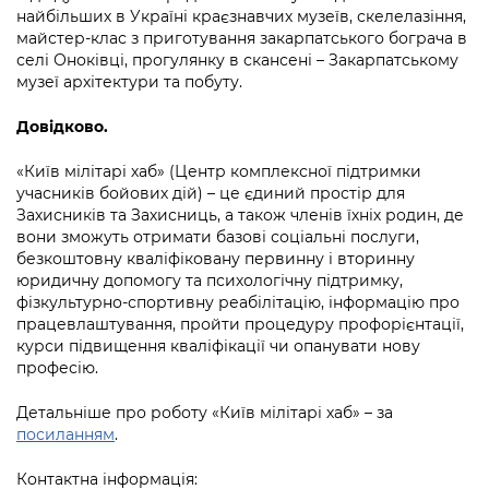
найбільших в Україні краєзнавчих музеїв, скелелазіння,
майстер-клас з приготування закарпатського бограча в
селі Оноківці, прогулянку в скансені – Закарпатському
музеї архітектури та побуту.
Довідково.
«Київ мілітарі хаб» (Центр комплексної підтримки
учасників бойових дій) – це єдиний простір для
Захисників та Захисниць, а також членів їхніх родин, де
вони зможуть отримати базові соціальні послуги,
безкоштовну кваліфіковану первинну і вторинну
юридичну допомогу та психологічну підтримку,
фізкультурно-спортивну реабілітацію, інформацію про
працевлаштування, пройти процедуру профорієнтації,
курси підвищення кваліфікації чи опанувати нову
професію.
Детальніше про роботу «Київ мілітарі хаб» – за
посиланням
.
Контактна інформація: