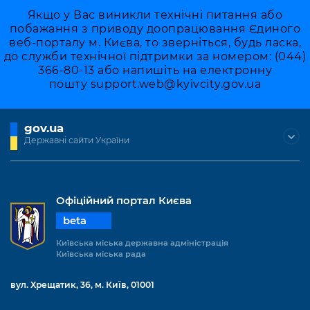
Якщо у Вас виникли технічні питання або
побажання з приводу доопрацювання Єдиного
веб-порталу м. Києва, то зверніться, будь ласка,
до служби технічної підтримки за номером: (044)
366-80-13 або напишіть на електронну
пошту
support.web@kyivcity.gov.ua
gov.ua
Державні сайти України
Офіційний портал Києва
beta
Київська міська державна адміністрація
Київська міська рада
вул. Хрещатик, 36, м. Київ, 01001