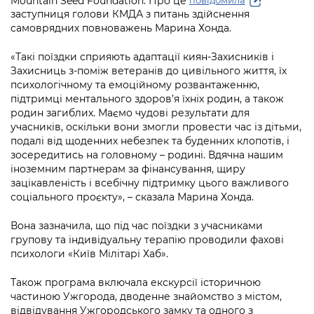
Mountain Seed Foundation. Про це
повідомила
Підприємства, установи, організації
Уряд» – місцевий рівень»
Про відкриті дані
заступниця голови КМДА з питань здійснення
Портал Захисників та Захисниць
самоврядних повноважень Марина Хонда.
Kyiv International Relations
Важливе під час воєнного стану
Портал даних Києва
Безбар'єрність
«Такі поїздки сприяють адаптації киян-Захисників і
Річні звіти
Захисниць з-поміж ветеранів до цивільного життя, їх
Публічні дашборди
Портал послуг
психологічному та емоційному розвантаженню,
Гендерна політика
підтримці ментального здоров’я їхніх родин, а також
Міський застосунок Київ Цифровий
родин загиблих. Маємо чудові результати для
Безбар'єрність
учасників, оскільки вони змогли провести час із дітьми,
Важливе під час воєнного стану
подалі від щоденних небезпек та буденних клопотів, і
Київська міська військова адміністрація
зосередитись на головному – родині. Вдячна нашим
іноземним партнерам за фінансування, щиру
зацікавленість і всебічну підтримку цього важливого
соціального проєкту», – сказала Марина Хонда.
Вона зазначила, що під час поїздки з учасниками
групову та індивідуальну терапію проводили фахові
психологи «Київ Мілітарі Хаб».
Також програма включала екскурсії історичною
частиною Ужгорода, дводенне знайомство з містом,
відвідування Ужгородського замку та одного з