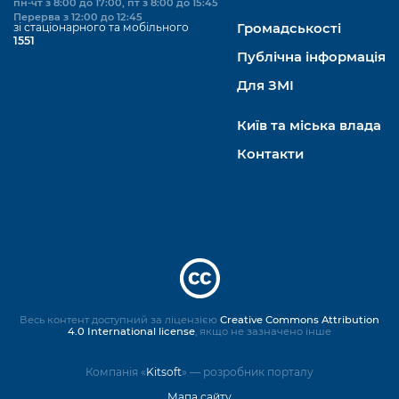
пн-чт з 8:00 до 17:00, пт з 8:00 до 15:45
Перерва з 12:00 до 12:45
зі стаціонарного та мобільного
Громадськості
1551
Публічна інформація
Для ЗМІ
Київ та міська влада
Контакти
Весь контент доступний за ліцензією
Creative Commons Attribution
4.0 International license
, якщо не зазначено інше
Компанія «
Kitsoft
» — розробник порталу
Мапа сайту