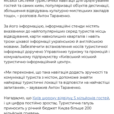
міської системи туристичної навігації для орієнтування
Підприємства, установи, організації
Уряд» – місцевий рівень»
Про відкриті дані
гостей та самих киян, популяризації об’єктів дестинації,
Портал Захисників та Захисниць
збільшення відвідувань культурно-мистецьких закладів
Kyiv International Relations
Важливе під час воєнного стану
Портал даних Києва
тощо», – розповів Антон Тараненко.
Безбар'єрність
Річні звіти
Публічні дашборди
За його інформацією, інформаційні стенди містять
Портал послуг
вказівники до найпопулярніших серед туристів місць
Гендерна політика
відвідування, карти навколишніх кварталів і навіть
Міський застосунок Київ Цифровий
трохи цікавої інформації українською й англійською
Безбар'єрність
мовами. Забезпечити встановлення носіїв туристичної
Важливе під час воєнного стану
інформації доручено Управлінню туризму та промоцій і
Київська міська військова адміністрація
комунальному підприємству «Київський міський
туристично-інформаційний центр».
«Ми переконані, що така навігація додасть зручності та
комунікації туриста з містом, допоможе знайти
найкращі туристичні локації та відповісти на найчастіші
запитання», – зауважив Антон Тараненко.
Нагадаємо, що
Київ щороку відвідує 5 мільйонів гостей
,
і ця цифра постійно зростає. Туристична галузь
приносить у річний бюджет Києва більше 200
мільйонів гривень.