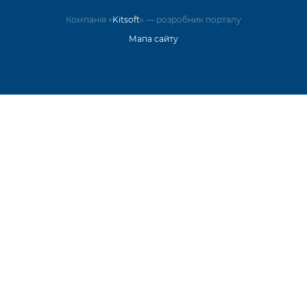
Компанія «
Kitsoft
» — розробник порталу
Мапа сайту