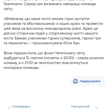
Підприємства, установи, організації
Уряд» – місцевий рівень»
Гватемали. Серед них визначать найкращі команди
Про відкриті дані
Портал Захисників та Захисниць
світу.
Kyiv International Relations
Важливе під час воєнного стану
Портал даних Києва
Безбар'єрність
«Впевнена, що наше місто зможе гідно зустріти
Річні звіти
учасників та вболівальників із інших країн та провести
Публічні дашборди
Портал послуг
цей захід на високому міжнародному рівні. Адже це
Гендерна політика
дійсно історична подія у спортивному житті нашого
Міський застосунок Київ Цифровий
міста. Бажаю учасникам гідних суперників, гарної гри
Безбар'єрність
та перемоги», – прокоментувала Юлія Хан.
Важливе під час воєнного стану
Київська міська військова адміністрація
Вона підкреслила, що фінал Чемпіонату світу
відбудеться 15 серпня (початок о 20:00) – серед жіночих
команд, а о 21:00 за чемпіонство змагатимуться
молодіжні команди.
Надрукувати
Попередні
Наступний