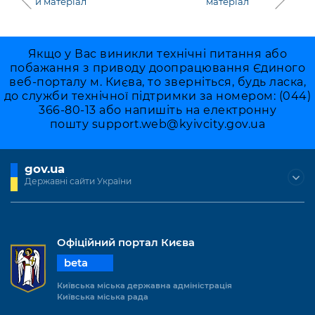
й матеріал
матеріал
Якщо у Вас виникли технічні питання або
побажання з приводу доопрацювання Єдиного
веб-порталу м. Києва, то зверніться, будь ласка,
до служби технічної підтримки за номером: (044)
366-80-13 або напишіть на електронну
пошту
support.web@kyivcity.gov.ua
gov.ua
Державні сайти України
Офіційний портал Києва
beta
Київська міська державна адміністрація
Київська міська рада