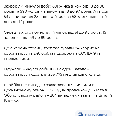
Підприємства, установи, організації
Уряд» – місцевий рівень»
Про відкриті дані
Захворіли минулої доби: 891 жінка віком від 18 до 98
Портал Захисників та Захисниць
років та 590 чоловіків віком від 18 до 97 років. А також
Kyiv International Relations
Важливе під час воєнного стану
Портал даних Києва
53 дівчинки від 23 днів до 17 років і 58 хлопчиків від 17
Безбар'єрність
днів до 17 років.
Річні звіти
Публічні дашборди
Портал послуг
Серед тих, хто померли: 14 жінок від 61 до 98 років, 15
Гендерна політика
чоловіків від 49 до 89 років.
Міський застосунок Київ Цифровий
Безбар'єрність
До лікарень столиці госпіталізували 84 хворих на
Важливе під час воєнного стану
коронавірус та 240 осіб із підозрою на COVID-19 та
Київська міська військова адміністрація
пневмоніями.
Одужали минулої доби 1669 людей. Загалом
коронавірус подолали 256 775 мешканців столиці.
«Найбільше випадків захворювання виявили в
Деснянському районі – 225, у Дніпровському – 212 та в
Оболонському районі – 204 випадки», – зазначив Віталій
Кличко.
Надрукувати