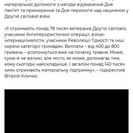
Підприємства, установи, організації
Уряд» – місцевий рівень»
матеріальної допомоги з нагоди відзначення Дня
Про відкриті дані
Портал Захисників та Захисниць
пам’яті та примирення та Дня перемоги над нацизмом у
Kyiv International Relations
Другій світовій війні
Важливе під час воєнного стану
Портал даних Києва
Безбар'єрність
Річні звіти
«Її отримають понад 78 тисяч ветеранів Другої світової,
Публічні дашборди
Портал послуг
учасники Антитерористичної операції, воїни-
Гендерна політика
інтернаціоналісти, учасники Революції Гідності та інші
Міський застосунок Київ Цифровий
окремі категорії громадян. Виплати – від 400 до 800
Безбар'єрність
гривень – розпочнуться вже на початку травня. Може,
суми й не великі, але місто, як може, допомагає тим,
Важливе під час воєнного стану
Київська міська військова адміністрація
кому сьогодні найскладніше. І загалом понад 140 тисяч
киян отримають матеріальну підтримку», – підкреслив
Віталій Кличко.