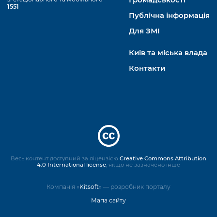
Громадськості
1551
Публічна інформація
Для ЗМІ
Київ та міська влада
Контакти
Весь контент доступний за ліцензією
Creative Commons Attribution
4.0 International license
, якщо не зазначено інше
Компанія «
Kitsoft
» — розробник порталу
Мапа сайту