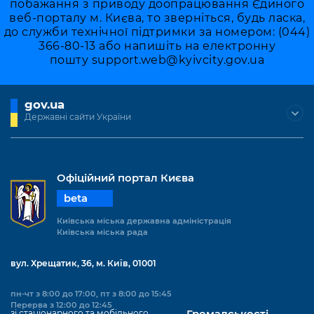
побажання з приводу доопрацювання Єдиного
веб-порталу м. Києва, то зверніться, будь ласка,
до служби технічної підтримки за номером: (044)
366-80-13 або напишіть на електронну
пошту
support.web@kyivcity.gov.ua
gov.ua
Державні сайти України
Офіційний портал Києва
beta
Київська міська державна адміністрація
Київська міська рада
вул. Хрещатик, 36, м. Київ, 01001
пн-чт з 8:00 до 17:00, пт з 8:00 до 15:45
Перерва з 12:00 до 12:45
зі стаціонарного та мобільного