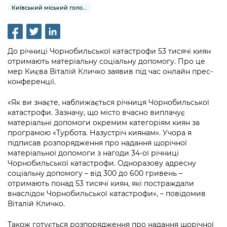
інформації
Рішення та розпорядження
Освіта та навчальні заклади
Київський міський голова
Громадська експертиза
Медіагалерея
Інформація з обмеженим доступом
Портал Послуг
Проєкти розпоряджень, що
Дороги, транспорт та парковки
Громадський бюджет
Підписатися на новини та анонси від
перебувають на погодженні КМВА
Подати запит онлайн
КМДА / Subscribe to announcements
Навколишнє середовище міста
До річниці Чорнобильської катастрофи 53 тисячі киян
Консультації з громадськістю
from the KCSA
Рішення Київради
отримають матеріальну соціальну допомогу. Про це
Проекти нормативно-правових та
Містобудування та земельні ділянки
мер Києва Віталій Кличко заявив під час онлайн прес-
Громадська рада
інших актів
Порядок акредитації медіа /
Контактна інформація
конференції.
Accreditation process
Культура, спорт, дозвілля
Петиції
Нормативна база
Графік роботи та прийому громадян
«Як ви знаєте, наближається річниця Чорнобильської
Подати журналістський запит /
катастрофи. Зазначу, що місто вчасно виплачує
Бізнес та ліцензування
Відкритий бюджет
Питання і відповіді про публічну
Submitting a media request
матеріальні допомоги окремим категоріям киян за
Вакансії
інформацію
програмою «Турбота. Назустріч киянам». Учора я
Фінанси та бюджет
Контактний центр
Зйомки в лікарнях в умовах воєнного
підписав розпорядження про надання щорічної
Статистика
Порядок оскарження рішень, дій чи
стану / Rules for media coverage of
матеріальної допомоги з нагоди 34-ої річниці
Безпека та правопорядок
Допомога учасникам АТО
бездіяльності розпорядників інформації
Чорнобильської катастрофи. Одноразову адресну
hospitals at work under martial law
Звернення громадян
соціальну допомогу – від 300 до 600 гривень –
Ритуальні послуги
Рада з питань внутрішньо переміщених
Звіти про опрацювання запитів на
отримають понад 53 тисячі киян, які постраждали
Контакти для медіа / Contacts for mass
Регуляторна діяльність
осіб при Київській міській військовій
внаслідок Чорнобильської катастрофи», – повідомив
публічну інформацію
media
Іноземцям / For foreigners
адміністрації
Віталій Кличко.
Промисловість і наука Києва
Інформація для споживачів
Пам'ятки культурної спадщини
«Ініціатива «Партнерство «Відкритий
Також готується розпорядження про надання щорічної