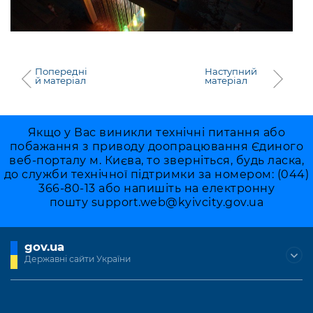
Попередні
Наступний
й матеріал
матеріал
Якщо у Вас виникли технічні питання або
побажання з приводу доопрацювання Єдиного
веб-порталу м. Києва, то зверніться, будь ласка,
до служби технічної підтримки за номером: (044)
366-80-13 або напишіть на електронну
пошту
support.web@kyivcity.gov.ua
gov.ua
Державні сайти України