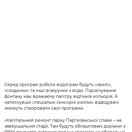
Підприємства, установи, організації
Уряд» – місцевий рівень»
Про відкриті дані
Портал Захисників та Захисниць
Kyiv International Relations
Важливе під час воєнного стану
Портал даних Києва
Безбар'єрність
Річні звіти
Публічні дашборди
Портал послуг
Гендерна політика
Міський застосунок Київ Цифровий
Безбар'єрність
Важливе під час воєнного стану
Київська міська військова адміністрація
Серед програм роботи водограю будуть «хвилі»,
«сходинки» та інші візерунки з води. Підсвічування
фонтану має вражаючу палітру відтінків кольорів. А
натиснувши спеціальні сенсорні кнопки, відвідувачі
зможуть створювати свої програми.
«Капітальний ремонт парку Партизанської слави – на
завершальній стадії. Там будуть облаштовані доріжки з