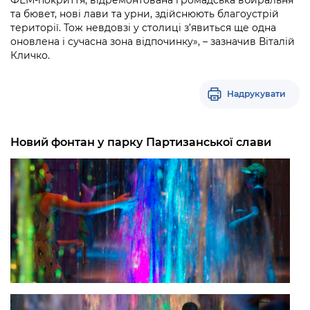
ФЕМ-покриття, відремонтована громадська вбиральня
та бювет, нові лави та урни, здійснюють благоустрій
території. Тож невдовзі у столиці з’явиться ще одна
оновлена і сучасна зона відпочинку», – зазначив Віталій
Кличко.
Надрукувати
Новий фонтан у парку Партизанської слави