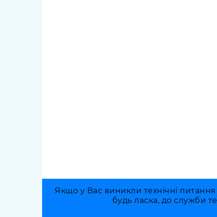
Якщо у Вас виникли технічні питання
будь ласка, до служби т