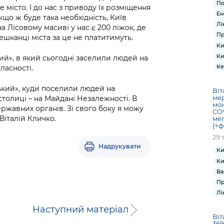
По
місто. І до нас з приводу їх розміщення
Ен
Якщо ж буде така необхідність, Київ
Лі
а Лісовому масиві у нас є 200 ліжок, де
Пр
шканці міста за це не платитимуть.
Ки
Ки
ий», в який сьогодні заселили людей на
Ке
ласності.
ький», куди поселили людей на
Віт
мер
столиці – на Майдані Незалежності. В
мож
ержавних органів. Зі свого боку я можу
COV
 Віталій Кличко.
мег
(+ф
29 
Надрукувати
Ки
Ки
Ва
Пр
Лі
Наступний матеріал
Віт
369