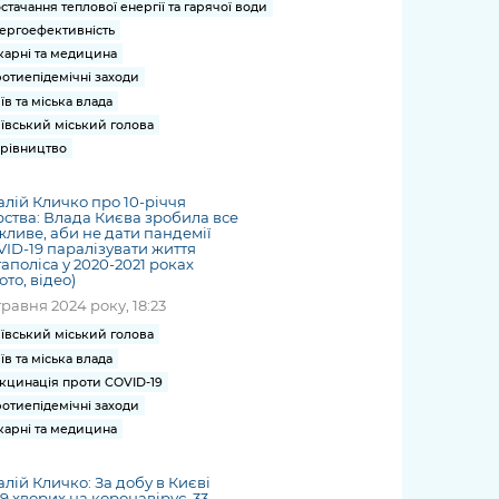
стачання теплової енергії та гарячої води
ергоефективність
карні та медицина
отиепідемічні заходи
їв та міська влада
ївський міський голова
рівництво
алій Кличко про 10-річчя
ства: Влада Києва зробила все
ливе, аби не дати пандемії
ID-19 паралізувати життя
аполіса у 2020-2021 роках
ото, відео)
травня 2024 року, 18:23
ївський міський голова
їв та міська влада
кцинація проти COVID-19
отиепідемічні заходи
карні та медицина
алій Кличко: За добу в Києві
9 хворих на коронавірус. 33