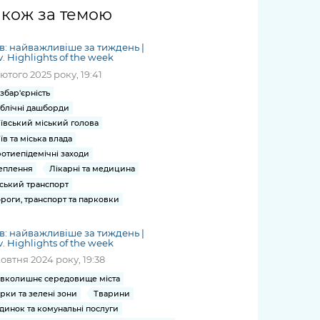
жет
Річні звіти
Києва
журналіст
міській військовій
coverage
акож за темою
Портал послуг
док
и та
ський
адміністрації
of
нтр
Гендерна політика
Публічні
рження
и від
запит /
hospitals
в: найважливіше за тиждень |
Міський застосунок Київ
дашборди
ь, дій чи
 /
«Ініціатива
Submitting
v. Highlights of the week
at work
Безбар'єрність
Цифровий
яльності
ribe
«Партнерство
a media
лютого 2025 року, 19:41
under
рядників
«Відкритий Уряд» –
request
martial law
збар'єрність
Київська міська військова
Важливе під час
мації
unce
місцевий рівень»
блічні дашборди
адміністрація
воєнного стану
s
Контакти
ївський міський голова
 про
Важливе під час
the
для медіа
їв та міська влада
цювання
воєнного стану
отиепідемічні заходи
/ Contacts
ів на
еплення
Лікарні та медицина
for mass
чну
ський транспорт
media
рмацію
роги, транспорт та парковки
в: найважливіше за тиждень |
v. Highlights of the week
жовтня 2024 року, 19:38
вколишнє середовище міста
рки та зелені зони
Тварини
динок та комунальні послуги