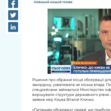
довідки
Київський міський голова
Структура
Лікарні 
Рішення та розпорядження
Освіта та
Проєкти розпоряджень, що
заклади
перебувають на погодженні
КМВА
Дороги, 
парковки
Навколи
середови
Рішення про обрання місця обсервації для
закордону, ухвалювала не міська влада. 
спецрейсами займається Міністерство інф
вирішували структури державного рівня. П
заявив мер Києва Віталій Кличко.
«Питанням обсервації людей, що прибули 