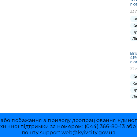
лю
23 
Ки
Ки
Пр
Лі
Віт
419
лю
22 
Ки
Ки
Пр
Лі
 або побажання з приводу доопрацювання Єдиного 
ехнічної підтримки за номером: (044) 366-80-13 аб
пошту
support.web@kyivcity.gov.ua