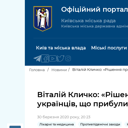
Офіційний портал
Київська міська рада
Київська міська державна адмін
Київ та міська влада
Міські послуги
Віталій Кличко: «Рішення пр
Головна
Новини
Київський міський голова
Будинок 
послуги
Віталій Кличко: «Ріше
Київська міська рада
українців, що прибули
Пільги, су
Про Київ
соціальн
30 березня 2020 року, 20:23
Керівництво КМДА
Паспорт, 
Лікарні та медицина
Протиепідемічні заходи