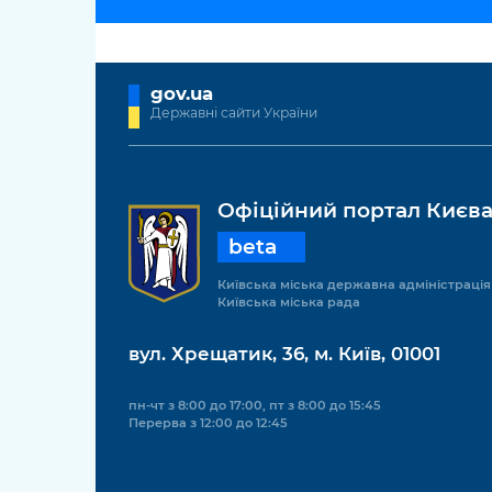
gov.ua
Державні сайти України
Офіційний портал Києв
beta
Київська міська державна адміністрація
Київська міська рада
вул. Хрещатик, 36, м. Київ, 01001
пн-чт з 8:00 до 17:00, пт з 8:00 до 15:45
Перерва з 12:00 до 12:45