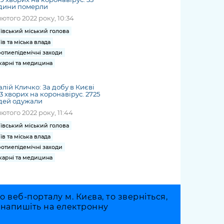
дини померли
лютого 2022 року, 10:34
ївський міський голова
їв та міська влада
отиепідемічні заходи
карні та медицина
алій Кличко: За добу в Києві
3 хворих на коронавірус. 2725
дей одужали
лютого 2022 року, 11:44
ївський міський голова
їв та міська влада
отиепідемічні заходи
карні та медицина
веб-порталу м. Києва, то зверніться,
о напишіть на електронну