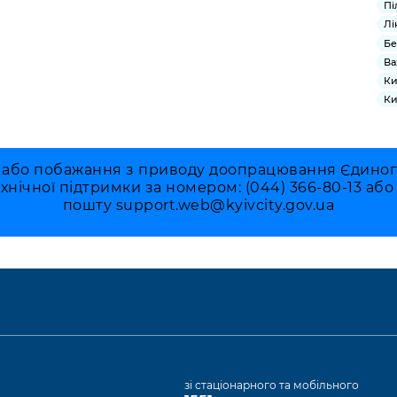
Пі
Лі
Бе
Ва
Ки
Ки
 або побажання з приводу доопрацювання Єдиного 
ехнічної підтримки за номером: (044) 366-80-13 аб
пошту
support.web@kyivcity.gov.ua
а
зі стаціонарного та мобільного