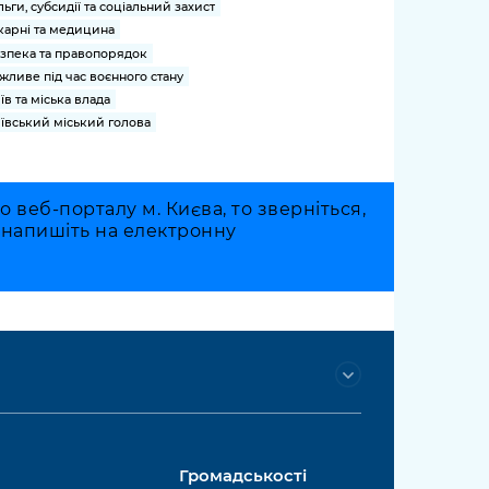
льги, субсидії та соціальний захист
карні та медицина
зпека та правопорядок
жливе під час воєнного стану
їв та міська влада
ївський міський голова
веб-порталу м. Києва, то зверніться,
о напишіть на електронну
Громадськості