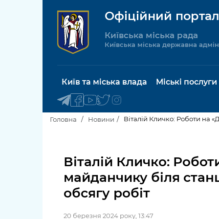
Офіційний портал
Київська міська рада
Київська міська державна адмін
Київ та міська влада
Міські послуги
Віталій Кличко: Роботи на «Д
Головна
Новини
Київський міський голова
Будинок 
послуги
Віталій Кличко: Роботи 
Київська міська рада
майданчику біля станц
Пільги, су
Про Київ
обсягу робіт
соціальн
Керівництво КМДА
Паспорт, 
20 березня 2024 року, 13:47