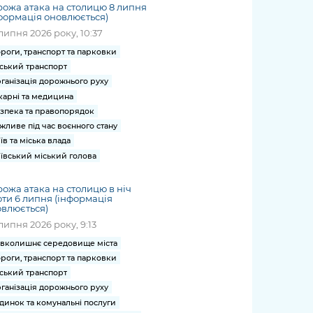
ожа атака на столицю 8 липня
формація оновлюється)
липня 2026 року, 10:37
роги, транспорт та парковки
ський транспорт
ганізація дорожнього руху
карні та медицина
зпека та правопорядок
жливе під час воєнного стану
їв та міська влада
ївський міський голова
ожа атака на столицю в ніч
ти 6 липня (інформація
влюється)
липня 2026 року, 9:13
вколишнє середовище міста
роги, транспорт та парковки
ський транспорт
ганізація дорожнього руху
динок та комунальні послуги