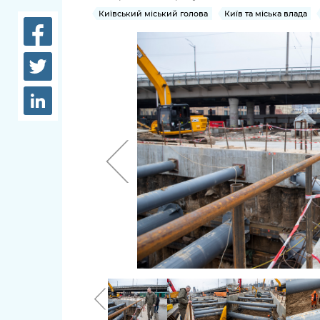
довідки
Київський міський голова
Київ та міська влада
Структура
Лікарні 
Рішення та розпорядження
Освіта та
Проєкти розпоряджень, що
заклади
перебувають на погодженні
КМВА
Дороги, 
парковки
Навколи
середови