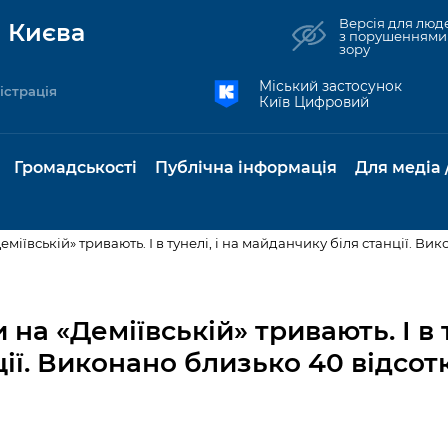
Версія для люд
 Києва
з порушеннями
зору
Міський застосунок
істрація
Київ Цифровий
Громадськості
Публічна інформація
Для медіа 
еміївській» тривають. І в тунелі, і на майданчику біля станції. Ви
та комунальні
Реєстр громадських
Рішення Київради
Доступ до
Містобудування та
Консультації з
Норм
Нови
об'єднань
публічної
земельні ділянки
громадськістю
база
Анон
на «Деміївській» тривають. І в т
Контактна інформація
інформації
ії. Виконано близько 40 відсот
бсидії та
Громадські слухання
Культура, спорт,
Громадська рад
Питан
Медіа
Графік роботи та прийому
ий захист
Про систему
дозвілля
відпов
рея
Місцеві ініціативи
громадян
Петиції
обліку публічної
публі
свідоцтва та
Бізнес та ліцензування
Підп
інформації
інфо