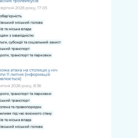
асних тролейбусів
серпня 2026 року, 17:05
збар'єрність
ївський міський голова
їв та міська влада
дям з інвалідністю
льги, субсидії та соціальний захист
ський транспорт
роги, транспорт та парковки
ожа атака на столицю у ніч
ти 11 липня (інформація
влюється)
липня 2026 року, 8:36
роги, транспорт та парковки
ський транспорт
зпека та правопорядок
жливе під час воєнного стану
їв та міська влада
ївський міський голова