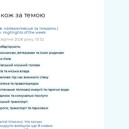
жет
Річні звіти
Києва
журналіст
міській військовій
coverage
Портал послуг
док
и та
ський
адміністрації
of
нтр
Гендерна політика
акож за темою
Публічні
рження
и від
запит /
hospitals
Міський застосунок Київ
дашборди
ь, дій чи
 /
«Ініціатива
Submitting
at work
Безбар'єрність
Цифровий
яльності
ribe
«Партнерство
в: найважливіше за тиждень |
a media
under
v. Highlights of the week
рядників
«Відкритий Уряд» –
request
martial law
Київська міська військова
Важливе під час
серпня 2026 року, 19:32
мації
unce
місцевий рівень»
адміністрація
воєнного стану
збар'єрність
s
Контакти
хисникам, ветеранам та їхнім родинам
 про
Важливе під час
the
для медіа
о Київ
цювання
воєнного стану
/ Contacts
ївський міський голова
ів на
for mass
їв та міська влада
чну
media
жливе під час воєнного стану
рмацію
зпека та правопорядок
стачання теплової енергії та гарячої води
динок та комунальні послуги
ський транспорт
роги, транспорт та парковки
алій Кличко: На міські
ршрути вийшли ще 8 нових