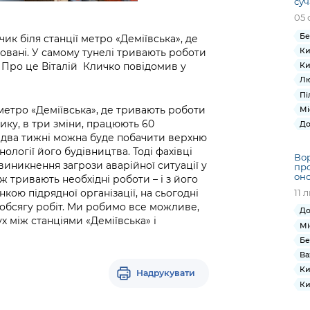
суч
05 
Бе
к біля станції метро «Деміївська», де
Ки
овані. У самому тунелі тривають роботи
. Про це Віталій Кличко повідомив у
Ки
Лю
Пі
 метро «Деміївська», де тривають роботи
Мі
ику, в три зміни, працюють 60
До
За два тижні можна буде побачити верхню
нології його будівництва. Тоді фахівці
Вор
никнення загрози аварійної ситуації у
про
оно
еж тривають необхідні роботи – і з його
11 
нкою підрядної організації, на сьогодні
 обсягу робіт. Ми робимо все можливе,
До
х між станціями «Деміївська» і
Мі
Бе
Ва
Ки
Надрукувати
Ки