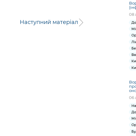
Вор
(ін
08 
Наступний матеріал
До
Мі
Ор
Лі
Бе
Ва
Ки
Ки
Вор
про
оно
06 
На
До
Мі
Ор
Бу