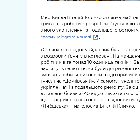
Мер Києва Віталій Кличко оглянув майданчи
тривають роботи з розробки ґрунту в котл
з його укріплення і з подальшого ремонту
.
своєму Telegram-каналі
«Оглянув сьогодні майданчик біля станції
з розробки ґрунту в котловані. На майданч
робітників та понад 10 одиниць техніки. 
частину тунелю і те, чи були дотримані тех
зможуть робити висновки щодо причини ви
тунелі на «Деміївській». У самому тунелі т
укріплення, і з подальшого ремонту. За оці
виконано близько 40 відсотків загального
щоб наприкінці літа повністю відновити ру
«Либідська», – наголосив Віталій Кличко.