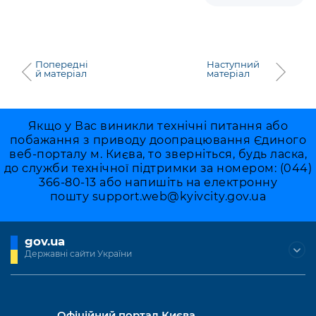
Попередні
Наступний
й матеріал
матеріал
Якщо у Вас виникли технічні питання або
побажання з приводу доопрацювання Єдиного
веб-порталу м. Києва, то зверніться, будь ласка,
до служби технічної підтримки за номером: (044)
366-80-13 або напишіть на електронну
пошту
support.web@kyivcity.gov.ua
gov.ua
Державні сайти України
Офіційний портал Києва