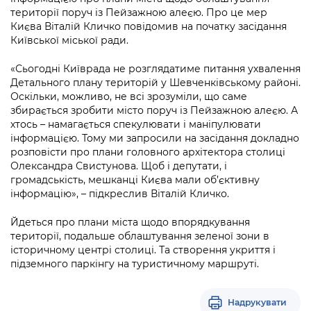
Підприємства, установи, організації
Уряд» – місцевий рівень»
території поруч із Пейзажною алеєю. Про це мер
Про відкриті дані
Портал Захисників та Захисниць
Києва Віталій Кличко повідомив на початку засідання
Kyiv International Relations
Важливе під час воєнного стану
Київської міської ради.
Портал даних Києва
Безбар'єрність
Річні звіти
«Сьогодні Київрада не розглядатиме питання ухвалення
Публічні дашборди
Портал послуг
Детального плану територій у Шевченківському районі.
Гендерна політика
Оскільки, можливо, не всі зрозуміли, що саме
Міський застосунок Київ Цифровий
збирається зробити місто поруч із Пейзажною алеєю. А
Безбар'єрність
хтось – намагається спекулювати і маніпулювати
Важливе під час воєнного стану
інформацією. Тому ми запросили на засідання докладно
Київська міська військова адміністрація
розповісти про плани головного архітектора столиці
Олександра Свистунова. Щоб і депутати, і
громадськість, мешканці Києва мали об’єктивну
інформацію», – підкреслив Віталій Кличко.
Йдеться про плани міста щодо впорядкування
території, подальше облаштування зеленої зони в
історичному центрі столиці. Та створення укриття і
підземного паркінгу на туристичному маршруті.
Надрукувати