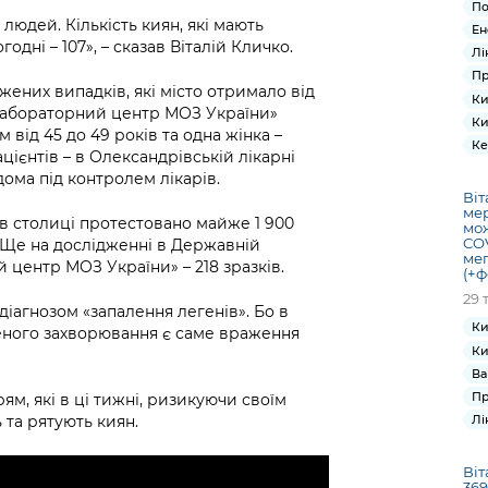
По
людей. Кількість киян, які мають
Ен
одні – 107», – сказав Віталій Кличко.
Лі
Пр
жених випадків, які місто отримало від
Ки
лабораторний центр МОЗ України»
Ки
 від 45 до 49 років та одна жінка –
Ке
цієнтів – в Олександрівській лікарні
вдома під контролем лікарів.
Віт
мер
и в столиці протестовано майже 1 900
мож
COV
. Ще на дослідженні в Державній
мег
 центр МОЗ України» – 218 зразків.
(+ф
29 
діагнозом «запалення легенів». Бо в
Ки
еного захворювання є саме враження
Ки
Ва
Пр
м, які в ці тижні, ризикуючи своїм
 та рятують киян.
Лі
Віт
369