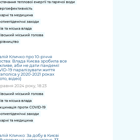
стачання теплової енергії та гарячої води
ергоефективність
карні та медицина
отиепідемічні заходи
їв та міська влада
ївський міський голова
рівництво
алій Кличко про 10-річчя
ства: Влада Києва зробила все
ливе, аби не дати пандемії
ID-19 паралізувати життя
аполіса у 2020-2021 роках
ото, відео)
травня 2024 року, 18:23
ївський міський голова
їв та міська влада
кцинація проти COVID-19
отиепідемічні заходи
карні та медицина
алій Кличко: За добу в Києві
9 хворих на коронавірус. 33