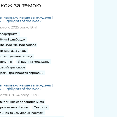
жет
Річні звіти
Києва
журналіст
міській військовій
coverage
акож за темою
Портал послуг
док
и та
ський
адміністрації
of
нтр
Гендерна політика
Публічні
рження
и від
запит /
hospitals
в: найважливіше за тиждень |
Міський застосунок Київ
дашборди
ь, дій чи
 /
«Ініціатива
Submitting
v. Highlights of the week
at work
Безбар'єрність
Цифровий
яльності
ribe
«Партнерство
a media
лютого 2025 року, 19:41
under
рядників
«Відкритий Уряд» –
request
martial law
збар'єрність
Київська міська військова
Важливе під час
мації
unce
місцевий рівень»
блічні дашборди
адміністрація
воєнного стану
s
Контакти
ївський міський голова
 про
Важливе під час
the
для медіа
їв та міська влада
цювання
воєнного стану
отиепідемічні заходи
/ Contacts
ів на
еплення
Лікарні та медицина
for mass
чну
ський транспорт
media
рмацію
роги, транспорт та парковки
в: найважливіше за тиждень |
v. Highlights of the week
жовтня 2024 року, 19:38
вколишнє середовище міста
рки та зелені зони
Тварини
динок та комунальні послуги