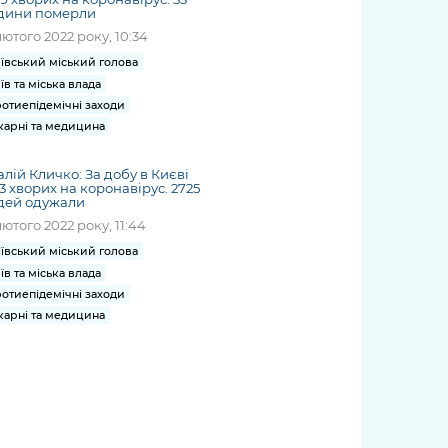
дини померли
лютого 2022 року, 10:34
ївський міський голова
їв та міська влада
отиепідемічні заходи
карні та медицина
алій Кличко: За добу в Києві
3 хворих на коронавірус. 2725
дей одужали
лютого 2022 року, 11:44
ївський міський голова
їв та міська влада
отиепідемічні заходи
карні та медицина