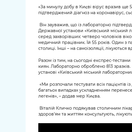
«За минулу добу в Києві вірус вразив ще 5 
підтверджений діагноз на коронавірус, сьог
Він зауважив, що із лабораторно підтверд
Державної установи «Київський міський 
серед захворівших: четверо чоловіків віком
медичний працівник. Їй 55 років. Один з па
столиці. Інші – на самоізоляції, лікуються 
Разом із тим, на сьогодні експрес-тестам
киян. Лабораторно оброблено 813 зразків
установі «Київський міський лабораторний
«Ми розпочали тестувати всіх пацієнтів із 
багатьох випадках ускладненням перенес
легенів», – додав мер Києва.
Віталій Кличко подякував столичним лікаря
здоров’ям та життям консультують, лікують