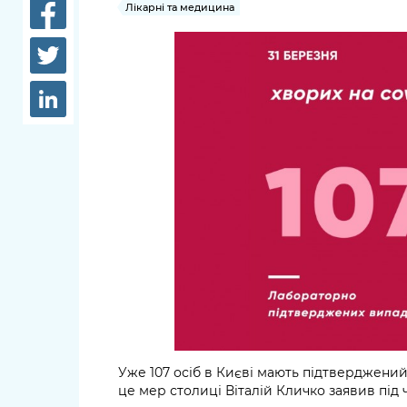
довідки
Лікарні та медицина
Структура
Лікарні 
Рішення та розпорядження
Освіта та
Проєкти розпоряджень, що
заклади
перебувають на погодженні
КМВА
Дороги, 
парковки
Навколи
середови
Уже 107 осіб в Києві мають підтверджений
це мер столиці Віталій Кличко заявив під 