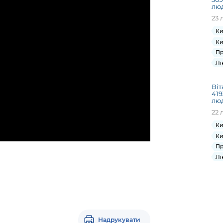
лю
23 
Ки
Ки
Пр
Лі
Віт
419
лю
22 
Ки
Ки
Пр
Лі
Надрукувати