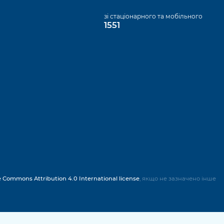
а
зі стаціонарного та мобільного
1551
e Commons Attribution 4.0 International license
, якщо не зазначено інше