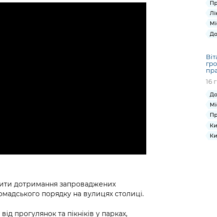
Пр
Лі
Мі
До
Віт
гро
пр
16 
До
Мі
Пр
Ки
Ки
ечити дотримання запроваджених
омадського порядку на вулицях столиці.
ід прогулянок та пікніків у парках,