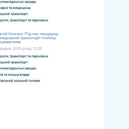
отиепідемічні заходи
карні та медицина
ський транспорт
роги, транспорт та парковки
алій Кличко: Під час локдауну
мадський транспорт столиці
ацюватиме
грудня 2020 року, 12:25
роги, транспорт та парковки
ський транспорт
отиепідемічні заходи
їв та міська влада
ївський міський голова