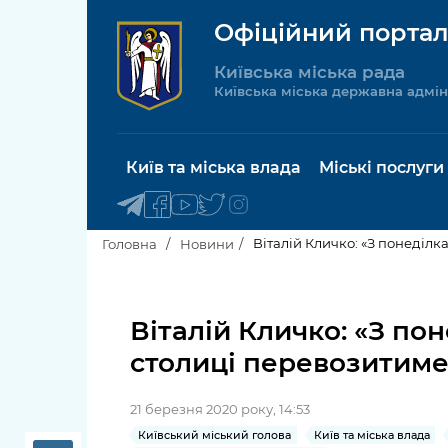
Офіційний портал
Київська міська рада
Київська міська державна адмін
Київ та міська влада
Міські послуги
Віталій Кличко: «З понеділк
Головна
Новини
Київський міський голова
Будинок 
послуги
Віталій Кличко: «З по
Київська міська рада
столиці перевозитиме 
Пільги, су
Про Київ
соціальн
21 березня 2020 року, 14:53
Керівництво КМДА
Паспорт, 
Київський міський голова
Київ та міська влада