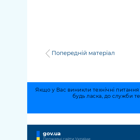
Попередній матеріал
Якщо у Вас виникли технічні питання
будь ласка, до служби т
gov.ua
Державні сайти України