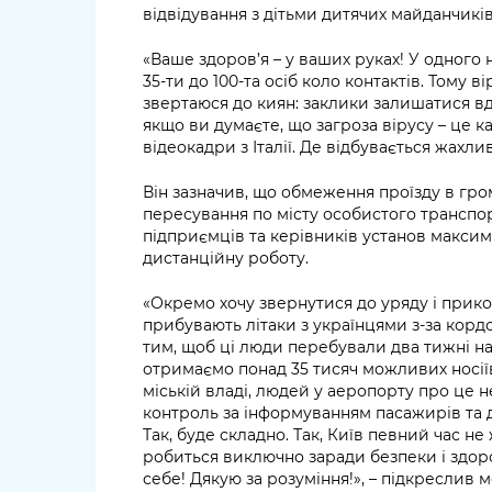
відвідування з дітьми дитячих майданчиків
«Ваше здоров’я – у ваших руках! У одного но
35-ти до 100-та осіб коло контактів. Тому 
звертаюся до киян: заклики залишатися вд
якщо ви думаєте, що загроза вірусу – це ка
відеокадри з Італії. Де відбувається жахли
Він зазначив, що обмеження проїзду в гро
пересування по місту особистого транспор
підприємців та керівників установ максим
дистанційну роботу.
«Окремо хочу звернутися до уряду і прикор
прибувають літаки з українцями з-за корд
тим, щоб ці люди перебували два тижні н
отримаємо понад 35 тисяч можливих носіїв
міській владі, людей у аеропорту про це
контроль за інформуванням пасажирів та 
Так, буде складно. Так, Київ певний час 
робиться виключно заради безпеки і здор
себе! Дякую за розуміння!», – підкреслив 