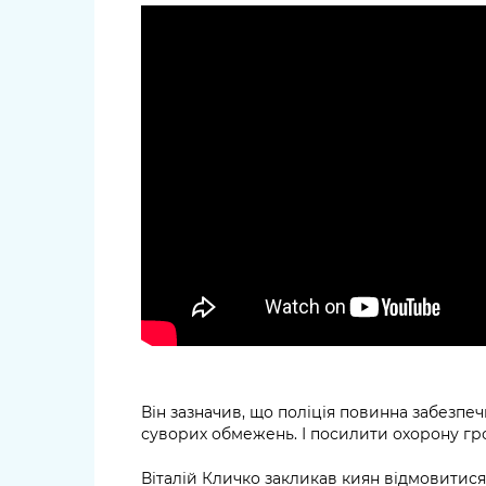
Він зазначив, що поліція повинна забезп
суворих обмежень. І посилити охорону гр
Віталій Кличко закликав киян відмовитися в