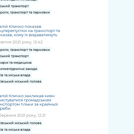
ський транспорт
роги, транспорт та парковки
алій Кличко показав
цперепустки на транспорт та
казав, кому їх видаватимуть
квітня 2021 року, 12:42
роги, транспорт та парковки
ський транспорт
карні та медицина
отиепідемічні заходи
їв та міська влада
ївський міський голова
алій Кличко закликав киян
истуватися громадським
нспортом тільки за крайньої
треби
березня 2021 року, 12:21
ївський міський голова
їв та міська влада