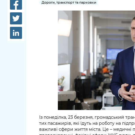
довідки
Дороги, транспорт та парковки
Структура
Лікарні 
Рішення та розпорядження
Освіта та
Проєкти розпоряджень, що
заклади
перебувають на погодженні
КМВА
Дороги, 
парковки
Навколи
середови
Із понеділка, 23 березня, громадський т
тих пасажирів, які їдуть на роботу на під
важливі сфери життя міста. Це – медичні 