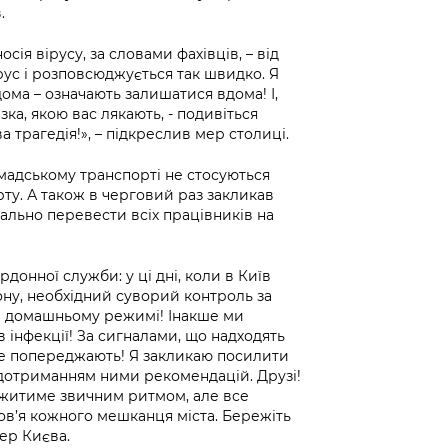
.
сія вірусу, за словами фахівців, – від
вірус і розповсюджується так швидко. Я
ома – означають залишатися вдома! І,
зка, якою вас лякають, - подивіться
ва трагедія!», – підкреслив мер столиці.
мадському транспорті не стосуються
ту. А також в черговий раз закликав
ально перевести всіх працівників на
донної служби: у ці дні, коли в Київ
ону, необхідний суворий контроль за
а домашньому режимі! Інакше ми
 інфекції! За сигналами, що надходять
 не попереджають! Я закликаю посилити
дотриманням ними рекомендацій. Друзі!
не житиме звичним ритмом, але все
ов’я кожного мешканця міста. Бережіть
мер Києва.