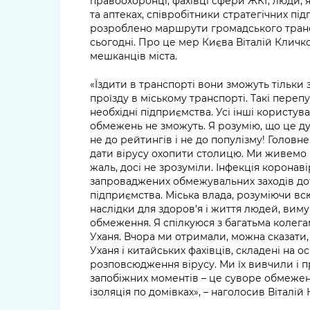
правоохоронці, фахівці сфери ЖКГ, люди, 
та аптеках, співробітники стратегічних пі
розроблено маршрути громадського транс
сьогодні. Про це мер Києва Віталій Кличк
мешканців міста.
«Їздити в транспорті вони зможуть тільки 
проїзду в міському транспорті. Такі переп
необхідні підприємства. Усі інші користу
обмежень не зможуть. Я розумію, що це д
не до рейтингів і не до популізму! Головне
дати вірусу охопити столицю. Ми живемо в
жаль, досі не зрозуміли. Інфекція коронав
запроваджених обмежувальних заходів дот
підприємства. Міська влада, розуміючи всю
наслідки для здоров’я і життя людей, ви
обмеження. Я спілкуюся з багатьма колегам
Уханя. Вчора ми отримали, можна сказати,
Уханя і китайських фахівців, складені на ос
розповсюдження вірусу. Ми їх вивчили і п
запобіжних моментів – це суворе обмежен
ізоляція по домівках», – наголосив Віталій