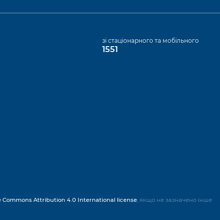
а
зі стаціонарного та мобільного
1551
e Commons Attribution 4.0 International license
, якщо не зазначено інше