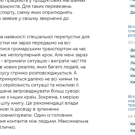
які працюють у продуктових магазинах
дприємств. Для таких перевезень
Мі
порту, схему яких оприлюднять
До
о заявив у своєму зверненні до
Віт
спе
роз
за наявності спеціальної перепустки для
02 
устки ми зараз передаємо на всі
ватися громадським транспортом на час
До
уже непопулярний крок. Але мені зараз
Мі
 – втримати ситуацію і виграти час! Не
Лі
 нових реаліях, яких багато людей, на
Пр
ірусу стрімко розповсюджується. А
Ки
римуються далеко не всі кияни та
Ки
 серйозність ситуації та можливі її
мушена запроваджувати більш суворі
Віт
и з інших країн. Зокрема, з мерією
кор
 цілу книгу. Це рекомендації влади
тра
нові їх досвіду в зупиненні
по
роаналізували. Один із головних
24 
ня контактів між людьми. Максимальна
Ки
 Кличко.
Ки