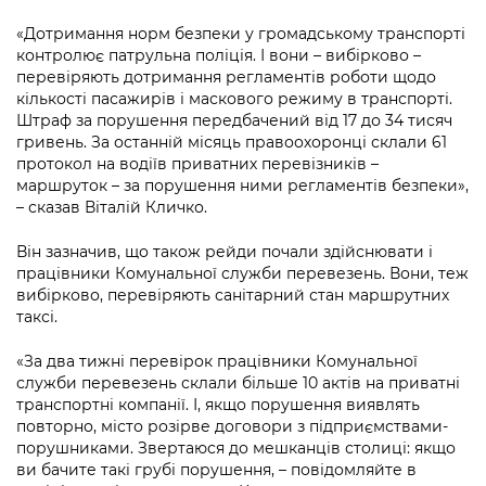
Підприємства, установи, організації
Уряд» – місцевий рівень»
Про відкриті дані
Портал Захисників та Захисниць
«Дотримання норм безпеки у громадському транспорті
Kyiv International Relations
контролює патрульна поліція. І вони – вибірково –
Важливе під час воєнного стану
Портал даних Києва
Безбар'єрність
перевіряють дотримання регламентів роботи щодо
Річні звіти
кількості пасажирів і маскового режиму в транспорті.
Публічні дашборди
Штраф за порушення передбачений від 17 до 34 тисяч
Портал послуг
гривень. За останній місяць правоохоронці склали 61
Гендерна політика
протокол на водіїв приватних перевізників –
Міський застосунок Київ Цифровий
маршруток – за порушення ними регламентів безпеки»,
Безбар'єрність
– сказав Віталій Кличко.
Важливе під час воєнного стану
Київська міська військова адміністрація
Він зазначив, що також рейди почали здійснювати і
працівники Комунальної служби перевезень. Вони, теж
вибірково, перевіряють санітарний стан маршрутних
таксі.
«За два тижні перевірок працівники Комунальної
служби перевезень склали більше 10 актів на приватні
транспортні компанії. І, якщо порушення виявлять
повторно, місто розірве договори з підприємствами-
порушниками. Звертаюся до мешканців столиці: якщо
ви бачите такі грубі порушення, – повідомляйте в