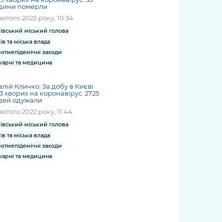
дини померли
лютого 2022 року, 10:34
ївський міський голова
їв та міська влада
отиепідемічні заходи
карні та медицина
алій Кличко: За добу в Києві
3 хворих на коронавірус. 2725
дей одужали
лютого 2022 року, 11:44
ївський міський голова
їв та міська влада
отиепідемічні заходи
карні та медицина