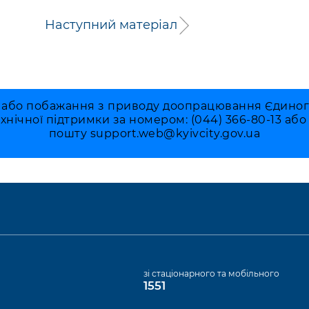
Наступний матеріал
 або побажання з приводу доопрацювання Єдиного 
ехнічної підтримки за номером: (044) 366-80-13 аб
пошту
support.web@kyivcity.gov.ua
а
зі стаціонарного та мобільного
1551