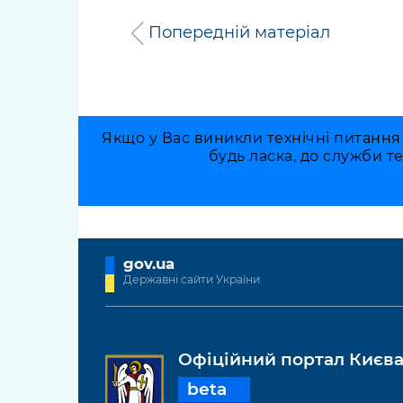
Попередній матеріал
Якщо у Вас виникли технічні питання
будь ласка, до служби т
gov.ua
Державні сайти України
Офіційний портал Києв
beta