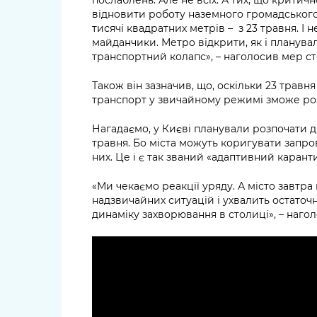
відновити роботу наземного громадського 
тисячі квадратних метрів – з 23 травня. І 
майданчики. Метро відкрити, як і планували
транспортний колапс», – наголосив мер ст
Також він зазначив, що, оскільки 23 трав
транспорт у звичайному режимі зможе роз
Нагадаємо, у Києві планували розпочати др
травня. Бо міста можуть коригувати запров
них. Це і є так званий «адаптивний карант
«Ми чекаємо реакції уряду. А місто завтра 
надзвичайних ситуацій і ухвалить остато
динаміку захворювання в столиці», – нагол