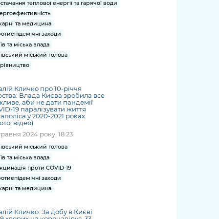
стачання теплової енергії та гарячої води
ергоефективність
карні та медицина
отиепідемічні заходи
їв та міська влада
ївський міський голова
рівництво
алій Кличко про 10-річчя
ства: Влада Києва зробила все
ливе, аби не дати пандемії
ID-19 паралізувати життя
аполіса у 2020-2021 роках
ото, відео)
травня 2024 року, 18:23
ївський міський голова
їв та міська влада
кцинація проти COVID-19
отиепідемічні заходи
карні та медицина
алій Кличко: За добу в Києві
9 хворих на коронавірус. 33