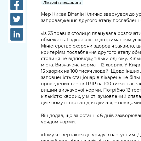
довідки
Лікарні та медицина
Структура
Мер Києва Віталій Кличко звернувся до у
Лікарні 
запровадження другого етапу послаблення
Рішення та розпорядження
Освіта та
«Із 23 травня столиця планувала розпочат
Проєкти розпоряджень, що
заклади
обмежень. Підкреслю: із дотриманням усіх
перебувають на погодженні
Міністерство охорони здоров’я заявило, що 
КМВА
Дороги, 
критеріям послаблення другого етапу обм
парковки
столиця не відповідає тільки одному. Кіль
міста. Визначена норма – 12 хворих. У Києв
Навколи
15 хворих на 100 тисяч людей. Щодо інших 
заповненість стаціонарів лікарень не більше
середови
проведених тестів ПЛР на 100 тисяч насел
вищий визначеної норми. Потрібно 12 тесті
кількістю хворих, у місті зумовлений спа
дитячому інтернаті для дівчат», – повідоми
Він додав, що за останніх 6 днів захворюва
урядом норми.
«Тому я звертаюся до уряду з наступним. 
послаблень. Але не всіх. А тих, що критично