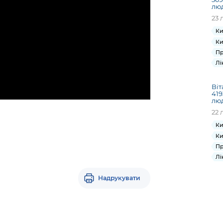
лю
23 
Ки
Ки
Пр
Лі
Віт
419
лю
22 
Ки
Ки
Пр
Лі
Надрукувати