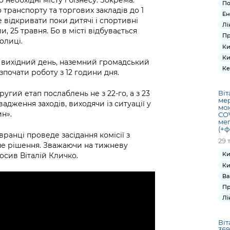
По
транспорту та торгових закладів до 1
Ен
не відкривати поки дитячі і спортивні
Лі
, 25 травня. Бо в місті відбувається
Пр
олиці.
Ки
Ки
ня вихідний день, наземний громадський
Ке
почати роботу з 12 години дня.
угий етап послаблень не з 22-го, а з 23
Віт
мер
адження заходів, виходячи із ситуації у
мож
ин».
COV
мег
(+ф
вранці проведе засідання комісії з
29 
чне рішення. Зважаючи на тижневу
Ки
осив Віталій Кличко.
Ки
Ва
Пр
Лі
Віт
369