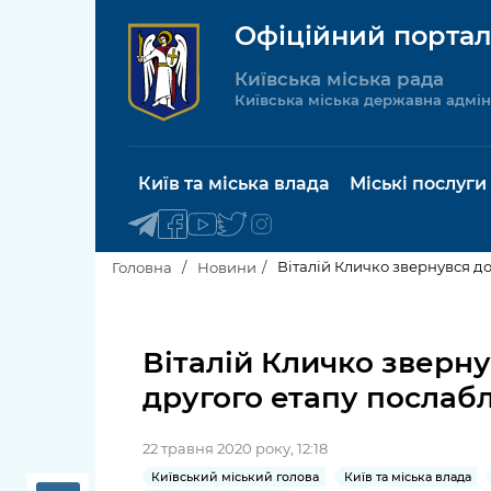
Офіційний портал
Київська міська рада
Київська міська державна адмін
Київ та міська влада
Міські послуги
Віталій Кличко звернувся д
Головна
Новини
Київський міський голова
Будинок 
послуги
Віталій Кличко зверн
Київська міська рада
другого етапу послабл
Пільги, су
Про Київ
соціальн
22 травня 2020 року, 12:18
Керівництво КМДА
Паспорт, 
Київський міський голова
Київ та міська влада