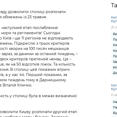
Громадська
Вакансії
Відкритий бюд
ся на
Т
експертиза
Фінанси та бюджет
Інформація з
Поря
новин
ряду дозволити столиці розпочати
Статистика
Контактний це
та медицина
обмеженим
оска
анонс
 обмежень із 23 травня.
Киї
Громадський
Безпека та
доступом
рішен
КМДА
Kyi
Звернення громадян
 навчальні
бюджет
правопорядок
безді
Subsc
21 
и наступний етап послаблення
Подати запит
розпо
to
 норм та регламентів! Сьогодні
Бе
Регуляторна діяльність
Ритуальні послуги
онлайн
інфор
anno
Київ і ще 11 регіонів не відповідають
Пу
транспорт та
ежень. Підкреслю з трьох критеріїв
ment
Ки
Іноземцям / For
Проекти
кості хворих на 100 тисяч мешканців
Звіти
from 
Ки
foreigners
і зараз, за даними за останній тиждень, –
нормативно-
опра
KCSA
Пр
шнє
двох критеріїв претензій немає. Це –
правових та
запит
Щ
, як на 50 відсотків ліжок. Та кількість
ще міста
інших актів
публі
Мі
ення. В столиці цей показник втричі
інфо
До
в, а у нас 44. Перший показник, за
лахом тиждень тому в Дарницькому
в Віталій Кличко.
Киї
Kyi
11 
ність у столиці була в межах визначеної
На
Па
Дозволити Києву розпочати другий етап
Бу
 необхідні місту і бізнесу. Зокрема: