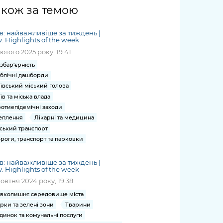
жет
Річні звіти
Києва
журналіст
міській військовій
coverage
акож за темою
Портал послуг
док
и та
ський
адміністрації
of
нтр
Гендерна політика
Публічні
рження
и від
запит /
hospitals
в: найважливіше за тиждень |
Міський застосунок Київ
дашборди
ь, дій чи
 /
«Ініціатива
Submitting
v. Highlights of the week
at work
Безбар'єрність
Цифровий
яльності
ribe
«Партнерство
a media
лютого 2025 року, 19:41
under
рядників
«Відкритий Уряд» –
request
martial law
збар'єрність
Київська міська військова
Важливе під час
мації
unce
місцевий рівень»
блічні дашборди
адміністрація
воєнного стану
s
Контакти
ївський міський голова
 про
Важливе під час
the
для медіа
їв та міська влада
цювання
воєнного стану
отиепідемічні заходи
/ Contacts
ів на
еплення
Лікарні та медицина
for mass
чну
ський транспорт
media
рмацію
роги, транспорт та парковки
в: найважливіше за тиждень |
v. Highlights of the week
жовтня 2024 року, 19:38
вколишнє середовище міста
рки та зелені зони
Тварини
динок та комунальні послуги