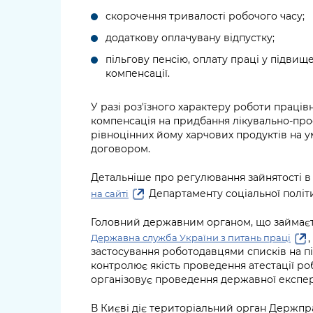
скорочення тривалості робочого часу;
додаткову оплачувану відпустку;
пільгову пенсію, оплату праці у підвище
компенсації.
У разі роз'їзного характеру роботи праці
компенсація на придбання лікувально-про
рівноцінних йому харчових продуктів на 
договором.
Детальніше про регулювання зайнятості в
Департаменту соціальної політ
на сайті
Головний державним органом, що займаєть
Державна служба України з питань праці
застосування роботодавцями списків на пі
контролює якість проведення атестації ро
організовує проведення державної експер
В Києві діє територіальний орган Держпр