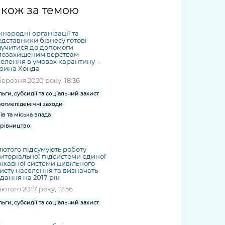
жет
Річні звіти
Києва
журналіст
міській військовій
coverage
акож за темою
Портал послуг
док
и та
ський
адміністрації
of
нтр
Гендерна політика
Публічні
рження
и від
запит /
hospitals
народні організації та
Міський застосунок Київ
дашборди
ь, дій чи
 /
«Ініціатива
Submitting
дставники бізнесу готові
at work
Безбар'єрність
Цифровий
учитися до допомоги
яльності
ribe
«Партнерство
a media
under
лозахищеним верствам
рядників
«Відкритий Уряд» –
елення в умовах карантину –
request
martial law
Київська міська військова
Важливе під час
рина Хонда
мації
unce
місцевий рівень»
адміністрація
воєнного стану
березня 2020 року, 18:36
s
Контакти
льги, субсидії та соціальний захист
 про
Важливе під час
the
для медіа
отиепідемічні заходи
цювання
воєнного стану
/ Contacts
їв та міська влада
ів на
for mass
рівництво
чну
media
рмацію
лютого підсумують роботу
иторіальної підсистеми єдиної
жавної системи цивільного
исту населення та визначать
дання на 2017 рік
лютого 2017 року, 12:56
льги, субсидії та соціальний захист