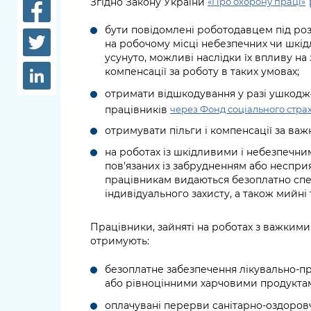
Згідно Закону України
«Про охорону праці»
довідки
Структура
бути повідомлені роботодавцем під роз
Лікарні 
на робочому місці небезпечних чи шкід
Рішення та розпорядження
усунуто, можливі наслідки їх впливу на 
Освіта та
компенсації за роботу в таких умовах;
Проєкти розпоряджень, що
заклади
перебувають на погодженні
отримати відшкодування у разі ушкодже
КМВА
працівників
через Фонд соціального стра
Дороги, 
парковки
отримувати пільги і компенсації за важк
на роботах із шкідливими і небезпечни
Навколи
пов'язаних із забрудненням або неспр
середови
працівникам видаються безоплатно спец
індивідуального захисту, а також мийні
Працівники, зайняті на роботах з важким
отримують:
безоплатне забезпечення лікувально-п
або рівноцінними харчовими продукта
оплачувані перерви санітарно-оздоров