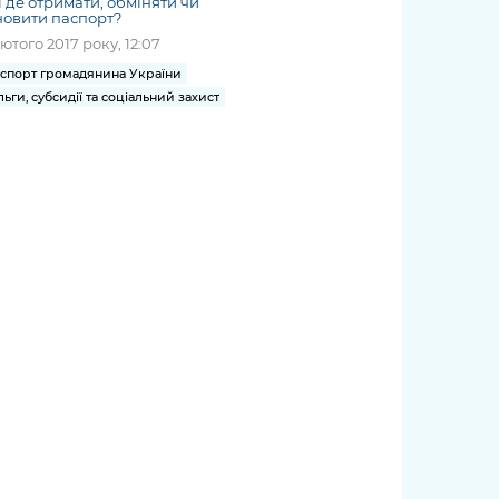
і де отримати, обміняти чи
овити паспорт?
лютого 2017 року, 12:07
спорт громадянина України
льги, субсидії та соціальний захист