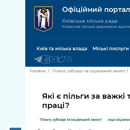
Офіційний портал
Київська міська рада
Київська міська державна адмін
Київ та міська влада
Міські послуги
Головна
Пільги, субсидії та соціальний захист
Київський міський голова
Будинок 
послуги
Які є пільги за важкі
Київська міська рада
праці?
Пільги, су
Про Київ
соціальн
Пільги, субсидії та соціальний захист
Інші соціаль
Керівництво КМДА
Паспорт, 