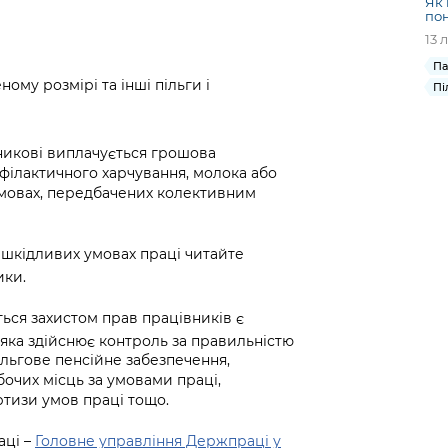
Як 
пон
13 
Па
ному розмірі та інші пільги і
Пі
вникові виплачується грошова
філактичного харчування, молока або
умовах, передбачених колективним
 шкідливих умовах праці читайте
ики.
ся захистом прав працівників є
, яка здійснює контроль за правильністю
льгове пенсійне забезпечення,
бочих місць за умовами праці,
тизи умов праці тощо.
аці –
Головне управління Держпраці у