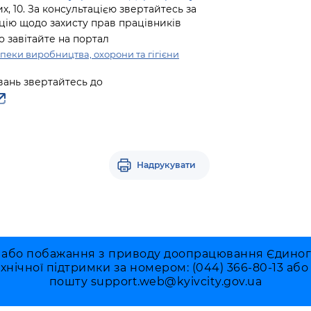
их, 10. За консультацією звертайтесь за
цію щодо захисту прав працівників
о завітайте на портал
пеки виробництва, охорони та гігієни
вань звертайтесь до
Надрукувати
 або побажання з приводу доопрацювання Єдиного 
ехнічної підтримки за номером: (044) 366-80-13 аб
пошту
support.web@kyivcity.gov.ua