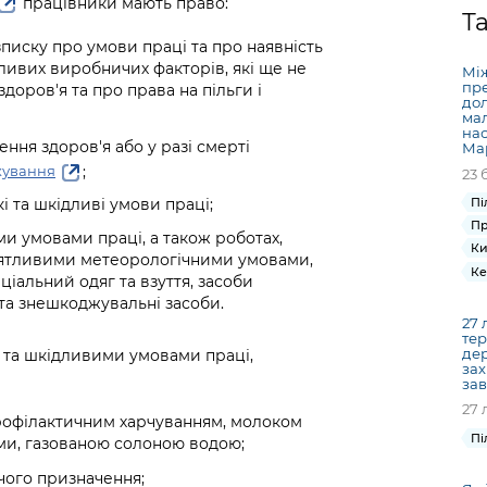
працівники мають право:
Громадська
Вакансії
Відкритий бюд
ся на
Т
експертиза
Фінанси та бюджет
Інформація з
Поря
новин
писку про умови праці та про наявність
Статистика
Контактний це
та медицина
обмеженим
оска
анонс
ливих виробничих факторів, які ще не
Між
Громадський
Безпека та
доступом
рішен
КМДА
пре
здоров'я та про права на пільги і
Звернення громадян
 навчальні
бюджет
правопорядок
дол
безді
Subsc
ма
Подати запит
розпо
to
нас
Регуляторна діяльність
ння здоров'я або у разі смерті
Ритуальні послуги
Ма
онлайн
інфор
anno
;
хування
транспорт та
23 
ment
Іноземцям / For
Проекти
Пі
Звіти
і та шкідливі умови праці;
from 
foreigners
нормативно-
Пр
опра
KCSA
ми умовами праці, а також роботах,
шнє
Ки
правових та
запит
иятливими метеорологічними умовами,
ще міста
Ке
інших актів
публі
іальний одяг та взуття, засоби
 та знешкоджувальні засоби.
інфо
27 
тер
дер
и та шкідливими умовами праці,
зах
зав
27 
рофілактичним харчуванням, молоком
Пі
ми, газованою солоною водою;
чого призначення;