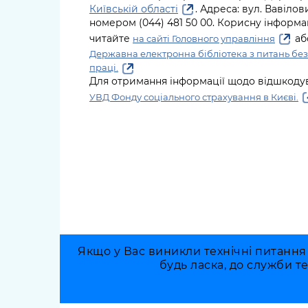
Київській області
. Адреса: вул. Вавілов
номером (044) 481 50 00. Корисну інформа
читайте
аб
на сайті Головного управління
Державна електронна бібліотека з питань без
праці.
Для отримання інформації щодо відшкоду
УВД Фонду соціального страхування в Києві.
Якщо у Вас виникли технічні питання
будь ласка, до служби т