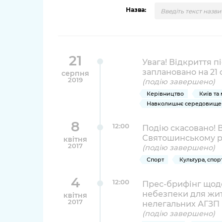
довідки
Назва:
Структура
Лікарні 
Рішення та розпорядження
Освіта та
Проєкти розпоряджень, що
21
заклади
Увага! Відкриття п
перебувають на погодженні
заплановано на 21 с
серпня
КМВА
Дороги, 
2019
(подію завершено)
парковки
Керівництво
Київ та
Навколишнє середовище 
Навколи
середови
8
12:00
Подію скасовано! 
Святошинському р
квітня
2017
(подію завершено)
Спорт
Культура, спор
4
12:00
Прес-брифінг щод
небезпеки для житт
квітня
2017
нелегальних АГЗП
(подію завершено)