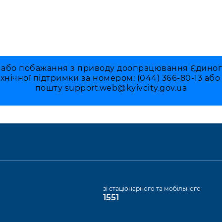
 або побажання з приводу доопрацювання Єдиного 
ехнічної підтримки за номером: (044) 366-80-13 аб
пошту
support.web@kyivcity.gov.ua
а
зі стаціонарного та мобільного
1551