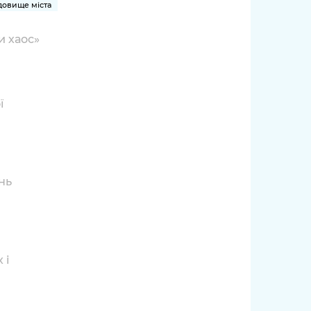
овище міста
и хаос»
ї
нь
 і