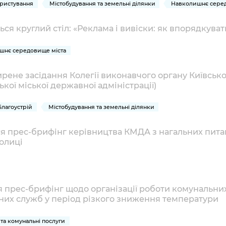
ристування
Містобудування та земельні ділянки
Навколишнє серед
ься круглий стіл: «Реклама і вивіски: як впорядкуват
шнє середовище міста
рене засідання Колегії виконавчого органу Київсько
ької міської державної адміністрації)
Благоустрій
Містобудування та земельні ділянки
ься прес-брифінг керівництва КМДА з нагальних пита
толиці
я прес-брифінг щодо організації роботи комунальних
них служб у період різкого зниження температури
та комунальні послуги