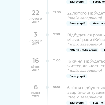
Благоустрій
Землеко
22
12:30
22 лютого відбудет
(подію завершено)
лютого
2017
Благоустрій
Навколи
3
9:00
Відбудеться розши
міської ради (Київс
лютого
2017
(подію завершено)
Київ та міська влада
16
11:00
16 січня відбудет
життєдіяльності с
січня
2017
(подію завершено)
Благоустрій
6
9:00
6 січня відбудетьс
аварійно-рятуваль
січня
2017
(подію завершено)
Благоустрій
Будинок 