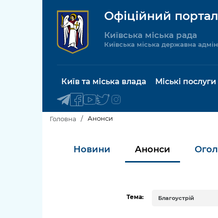
Офіційний портал
Київська міська рада
Київська міська державна адмін
Київ та міська влада
Міські послуги
Анонси
Головна
Київський міський голова
Будинок 
Новини
Анонси
Ого
послуги
Київська міська рада
Пільги, су
Про Київ
соціальн
Тема:
Благоустрій
Керівництво КМДА
Паспорт, 