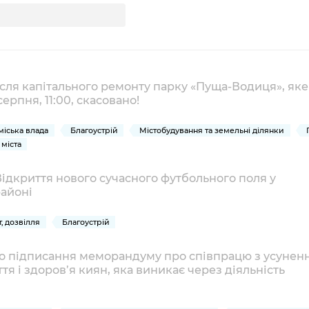
Громадська
Вакансії
Відкритий бюд
ся на
експертиза
Фінанси та бюджет
Інформація з
Поря
новин
Статистика
Контактний це
та медицина
обмеженим
оска
анонс
Громадський
Безпека та
доступом
рішен
КМДА
Звернення громадян
 навчальні
бюджет
правопорядок
безді
Subsc
Подати запит
розпо
to
ісля капітального ремонту парку «Пуща-Водиця», яке
Регуляторна діяльність
Ритуальні послуги
онлайн
ерпня, 11:00, скасовано!
інфор
anno
транспорт та
ment
Іноземцям / For
Проекти
Звіти
from 
 міська влада
Благоустрій
Містобудування та земельні ділянки
foreigners
нормативно-
опра
міста
KCSA
шнє
правових та
запит
ще міста
інших актів
публі
Відкриття нового сучасного футбольного поля у
айоні
інфо
т, дозвілля
Благоустрій
о підписання меморандуму про співпрацю з усунен
я і здоров’я киян, яка виникає через діяльність