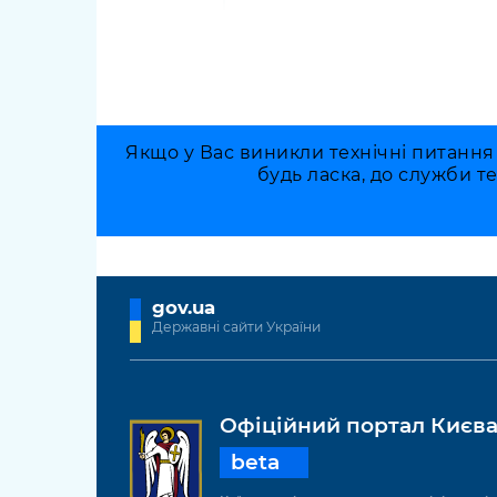
Якщо у Вас виникли технічні питання
будь ласка, до служби т
gov.ua
Державні сайти України
Офіційний портал Києв
beta