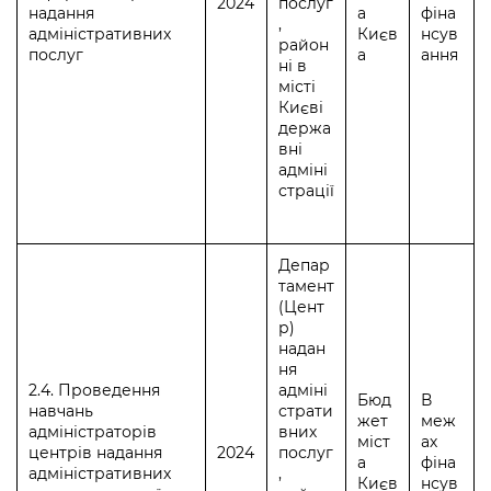
2024
послуг
надання
а
фіна
,
адміністративних
Києв
нсув
район
послуг
а
ання
ні в
місті
Києві
держа
вні
адміні
страції
Депар
тамент
(Цент
р)
надан
ня
2.4. Проведення
адміні
Бюд
В
навчань
страти
жет
меж
адміністраторів
вних
міст
ах
центрів надання
2024
послуг
а
фіна
адміністративних
,
Києв
нсув