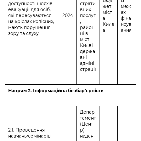
Бюд
В
доступності шляхів
страти
жет
меж
евакуації для осіб,
вних
міст
ах
які пересуваються
2024
послуг
а
фіна
на кріслах колісних,
,
Києв
нсув
мають порушення
район
а
ання
зору та слуху
ні в
місті
Києві
держа
вні
адміні
страції
Напрям 2. Інформаційна безбар’єрність
Депар
тамент
(Цент
2.1. Проведення
р)
навчань/семінарів
надан