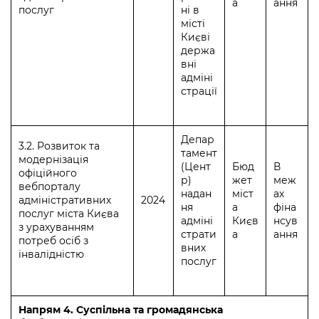
а
ання
послуг
ні в
місті
Києві
держа
вні
адміні
страції
Депар
3.2. Розвиток та
тамент
модернізація
(Цент
Бюд
В
офіційного
р)
жет
меж
вебпорталу
надан
міст
ах
адміністративних
2024
ня
а
фіна
послуг міста Києва
адміні
Києв
нсув
з урахуванням
страти
а
ання
потреб осіб з
вних
інвалідністю
послуг
Напрям 4. Суспільна та громадянська