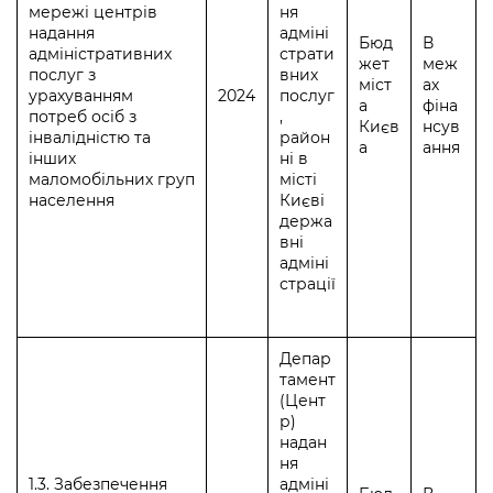
мережі центрів
ня
надання
адміні
Бюд
В
адміністративних
страти
жет
меж
послуг з
вних
міст
ах
урахуванням
2024
послуг
а
фіна
потреб осіб з
,
Києв
нсув
інвалідністю та
район
а
ання
інших
ні в
маломобільних груп
місті
населення
Києві
держа
вні
адміні
страції
Депар
тамент
(Цент
р)
надан
ня
1.3. Забезпечення
адміні