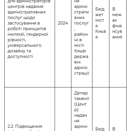
для адміністраторів
ня
центрів надання
адміні
Бюд
В
адміністративних
страти
жет
меж
послуг щодо
вних
міст
ах
застосування в
2024
послуг
а
фіна
роботі принципів
,
Києв
нсув
інклюзії, гендерної
район
а
ання
рівності,
ні в
універсального
місті
дизайну та
Києві
доступності
держа
вні
адміні
страції
Депар
тамент
(Цент
р)
надан
ня
2.2. Підвищення
адміні
Бюд
В