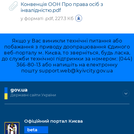
Конвенція ООН Про права осіб з
інвалідністю.pdf
у форматі .pdf, 227.3 Кб
Якщо у Вас виникли технічні питання або
побажання з приводу доопрацювання Єдиного
веб-порталу м. Києва, то зверніться, будь ласка,
до служби технічної підтримки за номером: (044)
366-80-13 або напишіть на електронну
пошту
support.web@kyivcity.gov.ua
gov.ua
Державні сайти України
Офіційний портал Києва
beta