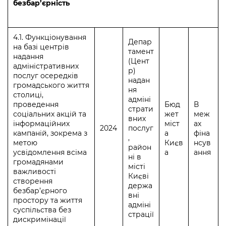
безбар’єрність
4.1. Функціонування
Депар
на базі центрів
тамент
надання
(Цент
адміністративних
р)
послуг осередків
надан
громадського життя
ня
столиці,
адміні
проведення
Бюд
В
страти
соціальних акцій та
жет
меж
вних
інформаційних
міст
ах
2024
послуг
кампаній, зокрема з
а
фіна
,
метою
Києв
нсув
район
усвідомлення всіма
а
ання
ні в
громадянами
місті
важливості
Києві
створення
держа
безбар’єрного
вні
простору та життя
адміні
суспільства без
страції
дискримінації