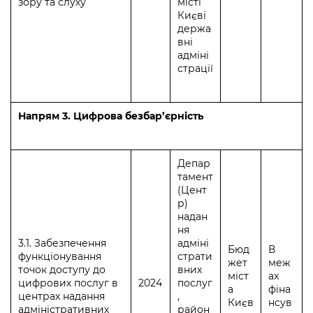
зору та слуху
місті
Києві
держа
вні
адміні
страції
Напрям 3. Цифрова безбар’єрність
Депар
тамент
(Цент
р)
надан
ня
3.1. Забезпечення
адміні
Бюд
В
функціонування
страти
жет
меж
точок доступу до
вних
міст
ах
цифрових послуг в
2024
послуг
а
фіна
центрах надання
,
Києв
нсув
адміністративних
район