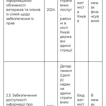
інформаційної
страти
жет
меж
обізнаності
вних
міст
ах
ветеранів та членів
2024
послуг
а
фіна
їх сімей щодо
,
Києв
нсув
забезпечення їх
район
а
ання
прав
ні в
місті
Києві
держа
вні
адміні
страції
Депар
тамент
(Цент
р)
надан
ня
адміні
2.3. Забезпечення
Бюд
В
страти
доступності
жет
меж
вних
інформації про
міст
ах