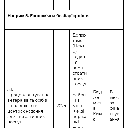
Напрям 5. Економічна безбар’єрність
Депар
тамент
(Цент
р)
надан
ня
адміні
страти
вних
послуг
5.1.
,
Бюд
В
Працевлаштування
район
жет
меж
ветеранів та осіб з
ні в
міст
ах
інвалідністю в
2024
місті
а
фіна
центрах надання
Києві
Києв
нсув
адміністративних
держа
а
ання
послуг
вні
адміні