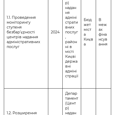
р)
надан
ня
1.1. Проведення
адміні
Бюд
В
моніторингу
страти
жет
меж
ступеня
вних
міст
ах
безбар’єрності
2024
послуг
а
фіна
центрів надання
,
Києв
нсув
адміністративних
район
а
ання
послуг
ні в
місті
Києві
держа
вні
адміні
страції
Депар
тамент
(Цент
р)
1.2. Розширення
надан