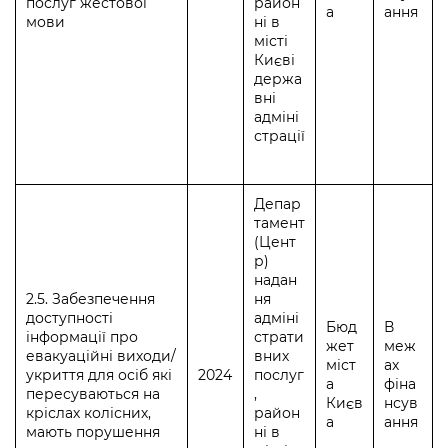
послуг жестової
район
а
ання
мови
ні в
місті
Києві
держа
вні
адміні
страції
Депар
тамент
(Цент
р)
надан
2.5. Забезпечення
ня
доступності
адміні
Бюд
В
інформації про
страти
жет
меж
евакуаційні виходи/
вних
міст
ах
укриття для осіб які
2024
послуг
а
фіна
пересуваються на
,
Києв
нсув
кріслах колісних,
район
а
ання
мають порушення
ні в