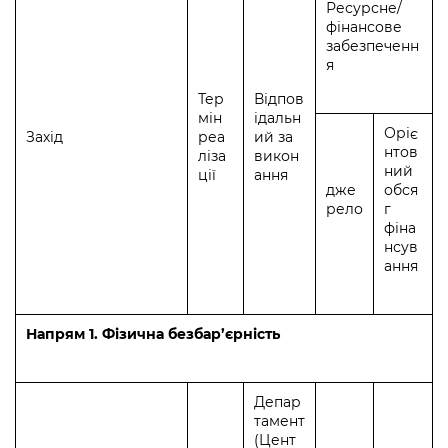
Підприємства, установи, організації
Ресурсне/
Уряд» – місцевий рівень»
Про відкриті дані
фінансове
Портал Захисників та Захисниць
забезпеченн
Kyiv International Relations
Важливе під час воєнного стану
Портал даних Києва
я
Безбар'єрність
Річні звіти
Тер
Відпов
Публічні дашборди
Портал послуг
мін
ідальн
Гендерна політика
Оріє
Захід
реа
ий за
нтов
Міський застосунок Київ Цифровий
ліза
викон
ний
Безбар'єрність
ції
ання
дже
обся
Важливе під час воєнного стану
рело
г
Київська міська військова адміністрація
фіна
нсув
ання
Напрям 1. Фізична безбар’єрність
Депар
тамент
(Цент