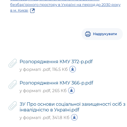
безбар’єрного простору в Україні на період до 2030 року
в м. Києві
Надрукувати
Розпорядження КМУ 372-р.pdf
у форматі .pdf, 116.5 Кб
Розпорядження КМУ 366-р.pdf
у форматі .pdf, 265 Кб
ЗУ Про основи соціальної захищеності осіб з
інвалідністю в Україні.pdf
у форматі .pdf, 341.8 Кб