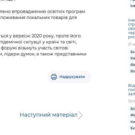
Ін
ілено впровадженню освітніх програм
споживання локальних товарів для
Інв
стр
сво
че
ься у вересні 2020 року, проте його
рос
емічної ситуації у країні та світі,
21 
форумі візьмуть участь світові
Ек
и, лідери думок, а також представники
Ки
Фі
Бі
Надрукувати
Від
пос
зал
15 
Бі
Наступний матеріал
Фі
Ки
Ек