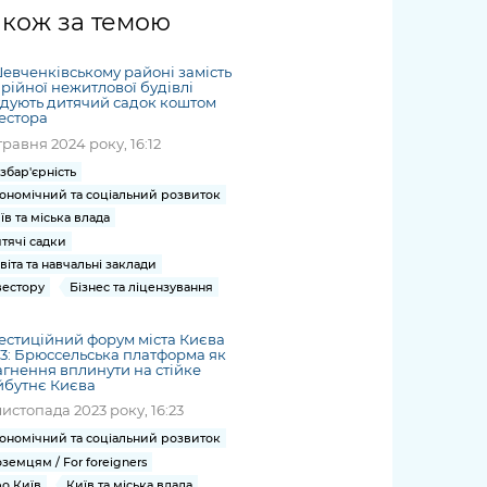
жет
Річні звіти
Києва
журналіст
міській військовій
coverage
акож за темою
Портал послуг
док
и та
ський
адміністрації
of
нтр
Гендерна політика
Публічні
рження
и від
запит /
hospitals
евченківському районі замість
Міський застосунок Київ
дашборди
ь, дій чи
 /
«Ініціатива
Submitting
рійної нежитлової будівлі
at work
Безбар'єрність
Цифровий
дують дитячий садок коштом
яльності
ribe
«Партнерство
a media
under
естора
рядників
«Відкритий Уряд» –
request
martial law
травня 2024 року, 16:12
Київська міська військова
Важливе під час
мації
unce
місцевий рівень»
адміністрація
воєнного стану
збар'єрність
s
Контакти
ономічний та соціальний розвиток
 про
Важливе під час
the
для медіа
їв та міська влада
цювання
воєнного стану
/ Contacts
тячі садки
ів на
for mass
віта та навчальні заклади
чну
media
вестору
Бізнес та ліцензування
рмацію
естиційний форум міста Києва
3: Брюссельська платформа як
гнення вплинути на стійке
йбутнє Києва
листопада 2023 року, 16:23
ономічний та соціальний розвиток
оземцям / For foreigners
о Київ
Київ та міська влада