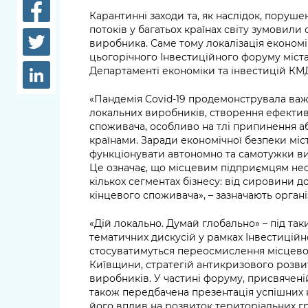
довідки
Карантинні заходи та, як наслідок, поруш
Структура
потоків у багатьох країнах світу зумовили
Лікарні 
виробника. Саме тому локалізація економ
Рішення та розпорядження
цьогорічного Інвестиційного форуму міст
Освіта та
Департаменті економіки та інвестицій КМ
Проєкти розпоряджень, що
заклади
перебувають на погодженні
«Пандемія Covid-19 продемонструвала важ
КМВА
Дороги, 
локальних виробників, створення ефектив
парковки
споживача, особливо на тлі припинення а
країнами. Заради економічної безпеки міс
функціонувати автономно та самотужки ви
Навколи
Це означає, що місцевим підприємцям нео
середови
кількох сегментах бізнесу: від сировини 
кінцевого споживача», – зазначають органі
«Дій локально. Думай глобально» – під так
тематичних дискусій у рамках Інвестиційн
стосуватимуться переосмислення місцевої
Київщини, стратегій антикризового розвит
виробників. У частині форуму, присвячен
також передбачена презентація успішних к
його вплив на розвиток територіальних г