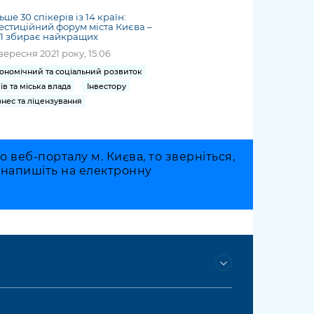
ьше 30 спікерів із 14 країн:
естиційний форум міста Києва –
1 збирає найкращих
вересня 2021 року, 15:06
ономічний та соціальний розвиток
їв та міська влада
Інвестору
знес та ліцензування
веб-порталу м. Києва, то зверніться,
о напишіть на електронну