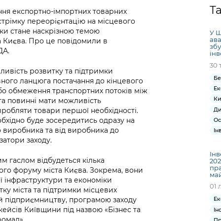
Громадська
Вакансії
Відкритий бюд
ся на
Т
ення експортно-імпортних товарних
експертиза
Фінанси та бюджет
Інформація з
Поря
новин
 стрімку переорієнтацію на місцевого
Статистика
Контактний це
та медицина
обмеженим
оска
анонс
іки стане наскрізною темою
У Ш
Громадський
Безпека та
доступом
рішен
КМДА
ава
а Києва. Про це повідомили в
Звернення громадян
 навчальні
бюджет
правопорядок
збу
безді
Subsc
ДА.
інв
Подати запит
розпо
to
30 
Регуляторна діяльність
Ритуальні послуги
онлайн
ливість розвитку та підтримки
інфор
anno
транспорт та
Бе
ного ланцюга постачання до кінцевого
ment
Іноземцям / For
Ек
бо обмеження транспортних потоків між
Проекти
Звіти
from 
foreigners
Ки
та повинні мати можливість
нормативно-
опра
KCSA
Ди
робляти товари першої необхідності.
шнє
правових та
запит
бхідно буде зосередитись одразу на
Ос
ще міста
інших актів
публі
до виробника та від виробника до
Ін
інфо
затори заходу.
Інв
им гаслом відбудеться кілька
202
пра
ого форуму міста Києва. Зокрема, вони
ма
 інфраструктури та економіки
01 
ку міста та підтримки місцевих
ій підприємництву, програмою заходу
Ек
ейсів Київщини під назвою «Бізнес та
Ін
ромад».
Пр