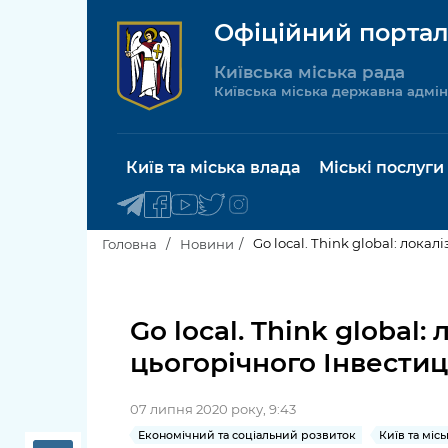
Офіційний портал
Київська міська рада
Київська міська державна адмін
Київ та міська влада
Міські послуги
Go local. Think global: лока
Головна
Новини
Київський міський голова
Будинок 
послуги
Go local. Think global
Київська міська рада
цьогорічного Інвести
Пільги, су
Про Київ
соціальн
07 липня 2020 року, 9:43
Керівництво КМДА
Паспорт, 
Економічний та соціальний розвиток
Київ та міс