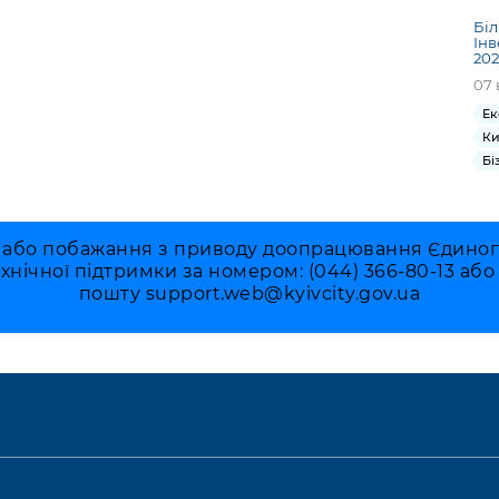
Біл
Інв
202
07 
Ек
Ки
Бі
 або побажання з приводу доопрацювання Єдиного 
ехнічної підтримки за номером: (044) 366-80-13 аб
пошту
support.web@kyivcity.gov.ua