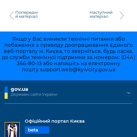
Попередні
Наступний
й матеріал
матеріал
Якщо у Вас виникли технічні питання або
побажання з приводу доопрацювання Єдиного
веб-порталу м. Києва, то зверніться, будь ласка,
до служби технічної підтримки за номером: (044)
366-80-13 або напишіть на електронну
пошту
support.web@kyivcity.gov.ua
gov.ua
Державні сайти України
Офіційний портал Києва
beta