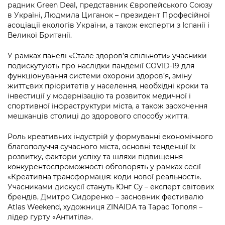
радник Green Deal, представник Європейського Союзу
в Україні, Людмила Циганок – президент Професійної
асоціації екологів України, а також експерти з Іспанії і
Великої Британії.
У рамках панелі «Стале здоров’я спільноти» учасники
подискутують про наслідки пандемії COVID-19 для
функціонування системи охорони здоров’я, зміну
життєвих пріоритетів у населення, необхідні кроки та
інвестиції у модернізацію та розвиток медичної і
спортивної інфраструктури міста, а також заохочення
мешканців столиці до здорового способу життя.
Роль креативних індустрій у формуванні економічного
благополуччя сучасного міста, основні тенденції їх
розвитку, фактори успіху та шляхи підвищення
конкурентоспроможності обговорять у рамках сесії
«Креативна трансформація: коди нової реальності».
Учасниками дискусії стануть Юнг Су – експерт світових
брендів, Дмитро Сидоренко – засновник фестивалю
Atlas Weekend, художниця ZINAIDA та Тарас Тополя –
лідер гурту «Антитіла».