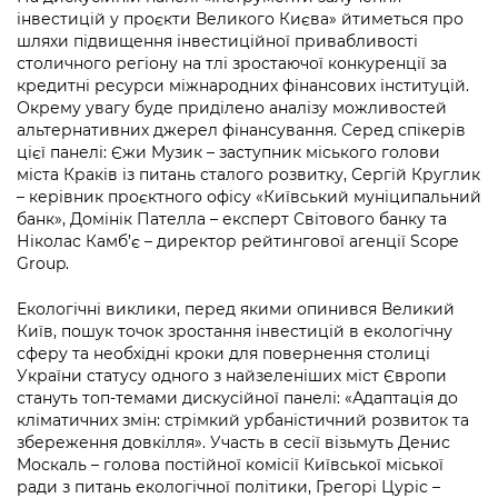
інвестицій у проєкти Великого Києва» йтиметься про
шляхи підвищення інвестиційної привабливості
столичного регіону на тлі зростаючої конкуренції за
кредитні ресурси міжнародних фінансових інституцій.
Окрему увагу буде приділено аналізу можливостей
альтернативних джерел фінансування. Серед спікерів
цієї панелі: Єжи Музик – заступник міського голови
міста Краків із питань сталого розвитку, Сергій Круглик
– керівник проєктного офісу «Київський муніципальний
банк», Домінік Пателла – експерт Світового банку та
Ніколас Камб’є – директор рейтингової агенції Scope
Group.
Екологічні виклики, перед якими опинився Великий
Київ, пошук точок зростання інвестицій в екологічну
сферу та необхідні кроки для повернення столиці
України статусу одного з найзеленіших міст Європи
стануть топ-темами дискусійної панелі: «Адаптація до
кліматичних змін: стрімкий урбаністичний розвиток та
збереження довкілля». Участь в сесії візьмуть Денис
Москаль – голова постійної комісії Київської міської
ради з питань екологічної політики, Грегорі Цуріс –