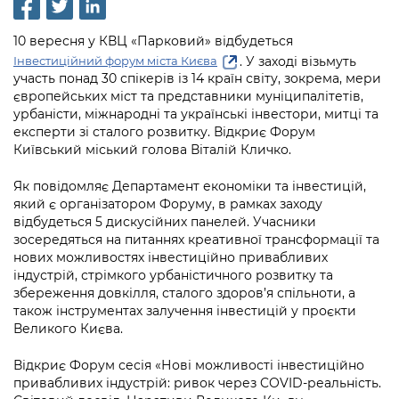
інформації
Рішення та розпорядження
Освіта та навчальні заклади
Громадська експертиза
Медіагалерея
Інформація з обмеженим доступом
Портал Послуг
10 вересня у КВЦ «Парковий» відбудеться
Проєкти розпоряджень, що
Дороги, транспорт та парковки
Громадський бюджет
Підписатися на новини та анонси від
. У заході візьмуть
Інвестиційний форум міста Києва
перебувають на погодженні КМВА
Подати запит онлайн
КМДА / Subscribe to announcements
участь понад 30 спікерів із 14 країн світу, зокрема, мери
Навколишнє середовище міста
Консультації з громадськістю
європейських міст та представники муніципалітетів,
from the KCSA
Рішення Київради
Проекти нормативно-правових та
урбаністи, міжнародні та українські інвестори, митці та
Містобудування та земельні ділянки
Громадська рада
експерти зі сталого розвитку. Відкриє Форум
інших актів
Порядок акредитації медіа /
Контактна інформація
Київський міський голова Віталій Кличко.
Accreditation process
Культура, спорт, дозвілля
Петиції
Нормативна база
Графік роботи та прийому громадян
Як повідомляє Департамент економіки та інвестицій,
Подати журналістський запит /
Бізнес та ліцензування
Відкритий бюджет
який є організатором Форуму, в рамках заходу
Питання і відповіді про публічну
Submitting a media request
Вакансії
відбудеться 5 дискусійних панелей. Учасники
інформацію
Фінанси та бюджет
зосередяться на питаннях креативної трансформації та
Контактний центр
Зйомки в лікарнях в умовах воєнного
Статистика
нових можливостях інвестиційно привабливих
Порядок оскарження рішень, дій чи
стану / Rules for media coverage of
Безпека та правопорядок
індустрій, стрімкого урбаністичного розвитку та
Допомога учасникам АТО
бездіяльності розпорядників інформації
hospitals at work under martial law
Звернення громадян
збереження довкілля, сталого здоров’я спільноти, а
також інструментах залучення інвестицій у проєкти
Ритуальні послуги
Рада з питань внутрішньо переміщених
Звіти про опрацювання запитів на
Контакти для медіа / Contacts for mass
Великого Києва.
Регуляторна діяльність
осіб при Київській міській військовій
публічну інформацію
media
Іноземцям / For foreigners
адміністрації
Відкриє Форум сесія «Нові можливості інвестиційно
Промисловість і наука Києва
Інформація для споживачів
привабливих індустрій: ривок через COVID-реальність.
Пам'ятки культурної спадщини
«Ініціатива «Партнерство «Відкритий