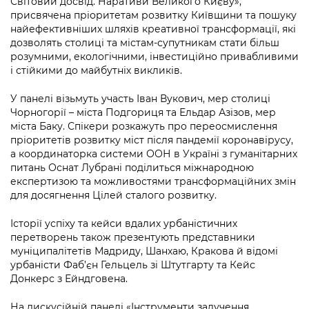
Світовий досвід. Наративи Великого Києву»,
Підприємства, установи, організації
Уряд» – місцевий рівень»
Про відкриті дані
присвячена пріоритетам розвитку Київщини та пошуку
Портал Захисників та Захисниць
найефективніших шляхів креативної трансформації, які
Kyiv International Relations
Важливе під час воєнного стану
Портал даних Києва
дозволять столиці та містам-супутникам стати більш
Безбар'єрність
розумними, екологічними, інвестиційно привабливими
Річні звіти
і стійкими до майбутніх викликів.
Публічні дашборди
Портал послуг
Гендерна політика
У панелі візьмуть участь Іван Вукович, мер столиці
Міський застосунок Київ Цифровий
Чорногорії – міста Подгориця та Ельдар Азізов, мер
Безбар'єрність
міста Баку. Спікери розкажуть про переосмислення
Важливе під час воєнного стану
пріоритетів розвитку міст після пандемії коронавірусу,
Київська міська військова адміністрація
а координаторка системи ООН в Україні з гуманітарних
питань Оснат Лубрані поділиться міжнародною
експертизою та можливостями трансформаційних змін
для досягнення Цілей сталого розвитку.
Історії успіху та кейси вдалих урбаністичних
перетворень також презентують представники
муніципалітетів Мадриду, Шанхаю, Кракова й відомі
урбаністи Фаб’єн Гельцель зі Штутгарту та Кейс
Донкерс з Ейндговена.
На дискусійній панелі «Інструменти залучення