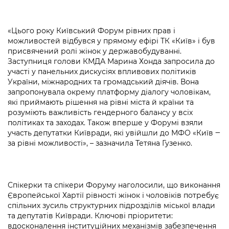
Підприємства, установи, організації
Уряд» – місцевий рівень»
Про відкриті дані
Портал Захисників та Захисниць
Kyiv International Relations
Важливе під час воєнного стану
«Цього року Київський Форум рівних прав і
Портал даних Києва
Безбар'єрність
можливостей відбувся у прямому ефірі ТК «Київ» і був
Річні звіти
присвячений ролі жінок у державобудуванні.
Публічні дашборди
Портал послуг
Заступниця голови КМДА Марина Хонда запросила до
Гендерна політика
участі у панельних дискусіях впливових політиків
Міський застосунок Київ Цифровий
України, міжнародних та громадський діячів. Вона
Безбар'єрність
запропонувала окрему платформу діалогу чоловікам,
Важливе під час воєнного стану
які приймають рішення на рівні міста й країни та
Київська міська військова адміністрація
розуміють важливість гендерного балансу у всіх
політиках та заходах. Також вперше у Форумі взяли
участь депутатки Київради, які увійшли до МФО «Київ ‒
за рівні можливості», – зазначила Тетяна Гузенко.
Спікерки та спікери Форуму наголосили, що виконання
Європейської Хартії рівності жінок і чоловіків потребує
спільних зусиль структурних підрозділів міської влади
та депутатів Київради. Ключові пріоритети:
вдосконалення інституційних механізмів забезпечення