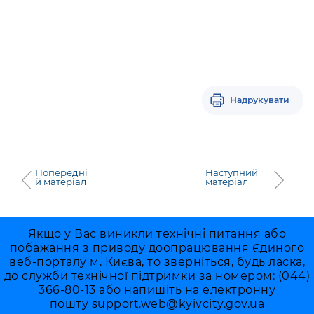
Надрукувати
Попередні
Наступний
й матеріал
матеріал
Якщо у Вас виникли технічні питання або
побажання з приводу доопрацювання Єдиного
веб-порталу м. Києва, то зверніться, будь ласка,
до служби технічної підтримки за номером: (044)
366-80-13 або напишіть на електронну
пошту
support.web@kyivcity.gov.ua