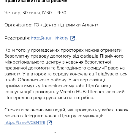
практика життя зі стресом»
Четвер, 30 січня, 17:30 – 19:30
Організатор: ГО «Центр підтримки Атлант»
Реєстрація:
.
http://e.surl.li/hktlty
Крім того, у громадських просторах можна отримати
безоплатну правову допомогу від фахівців Північного
міжрегіонального центру з надання безоплатної
правничої допомоги та благодійного фонду «Право на
захист». У вівторок та середу консультації відбуваються
в хабі Оболонського району. У четвер фахівці
прийматимуть у Голосіївському хабі. Щоп’ятниці
консультації проходять у Vcentri HUB: Шевченківський.
Попередньо реєструватися не потрібно.
Стежити за анонсами подій, які проходять у хабах, також
можна в Telegram-каналі Центру комунікації:
.
https://t.me/VCENTRI