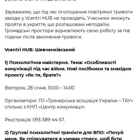
Підприємства, установи, організації
Уряд» – місцевий рівень»
Про відкриті дані
Портал Захисників та Захисниць
Зауважимо, що під час оголошення повітряної тривоги
Kyiv International Relations
Важливе під час воєнного стану
заходи у Vcentri HUB не проводять. Учасники зможуть
Портал даних Києва
Безбар'єрність
пройти в укриття, що розташовані неподалік.
Річні звіти
Громадські простори відновлюють свою роботу за пів
Публічні дашборди
Портал послуг
години після закінчення тривоги.
Гендерна політика
Міський застосунок Київ Цифровий
Vcentri HUB: Шевченківський
Безбар'єрність
Важливе під час воєнного стану
1) Психологічна майстерня. Тема: «Особливості
Київська міська військова адміністрація
комунікації під час війни. Нові посібники та знахідки
проєкту «Як ти, брате?»
Вівторок, 28 січня, 10:00 – 14:00
Організатори: ГО «Тренерська асоціація України – ТАУ»
спільно з КНП «Центр комунікації»
Реєстрація: 093-389-44-57.
2)
Групові психологічні тренінги для ВПО: «Почуй
мене. Як спілкуватися в умовах стресу, щоб бути