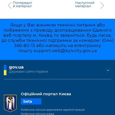
Попередні
Наступний
й матеріал
матеріал
Якщо у Вас виникли технічні питання або
побажання з приводу доопрацювання Єдиного
веб-порталу м. Києва, то зверніться, будь ласка,
до служби технічної підтримки за номером: (044)
366-80-13 або напишіть на електронну
пошту
support.web@kyivcity.gov.ua
gov.ua
Державні сайти України
Офіційний портал Києва
beta
Київська міська державна адміністрація
Київська міська рада