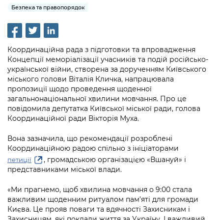
інформації
Рішення та розпорядження
Освіта та навчальні заклади
Безпека та правопорядок
Громадська експертиза
Медіагалерея
Інформація з обмеженим доступом
Портал Послуг
Проєкти розпоряджень, що
Дороги, транспорт та парковки
Громадський бюджет
Підписатися на новини та анонси від
перебувають на погодженні КМВА
Подати запит онлайн
КМДА / Subscribe to announcements
Навколишнє середовище міста
Координаційна рада з підготовки та впровадження
Консультації з громадськістю
from the KCSA
Рішення Київради
Концепції меморіалізації учасників та подій російсько-
Проекти нормативно-правових та
Містобудування та земельні ділянки
української війни, створена за дорученням Київського
Громадська рада
інших актів
Порядок акредитації медіа /
Контактна інформація
міського голови Віталія Кличка, напрацювала
Accreditation process
пропозиції щодо проведення щоденної
Культура, спорт, дозвілля
Петиції
Нормативна база
загальнонаціональної хвилини мовчання. Про це
Графік роботи та прийому громадян
Подати журналістський запит /
повідомила депутатка Київської міської ради, голова
Бізнес та ліцензування
Відкритий бюджет
Питання і відповіді про публічну
Submitting a media request
Координаційної ради Вікторія Муха.
Вакансії
інформацію
Фінанси та бюджет
Контактний центр
Зйомки в лікарнях в умовах воєнного
Вона зазначила, що рекомендації розроблені
Статистика
Порядок оскарження рішень, дій чи
стану / Rules for media coverage of
Координаційною радою спільно з ініціаторами
Безпека та правопорядок
Допомога учасникам АТО
бездіяльності розпорядників інформації
hospitals at work under martial law
, громадською організацією «Вшануй» і
петиції
Звернення громадян
представниками міської влади.
Ритуальні послуги
Рада з питань внутрішньо переміщених
Звіти про опрацювання запитів на
Контакти для медіа / Contacts for mass
Регуляторна діяльність
осіб при Київській міській військовій
публічну інформацію
«Ми прагнемо, щоб хвилина мовчання о 9:00 стала
media
Іноземцям / For foreigners
адміністрації
важливим щоденним ритуалом пам’яті для громади
Промисловість і наука Києва
Інформація для споживачів
Києва. Це прояв поваги та вдячності Захисникам і
Пам'ятки культурної спадщини
«Ініціатива «Партнерство «Відкритий
Захисницям, які поклали життя за Україну. І важливий