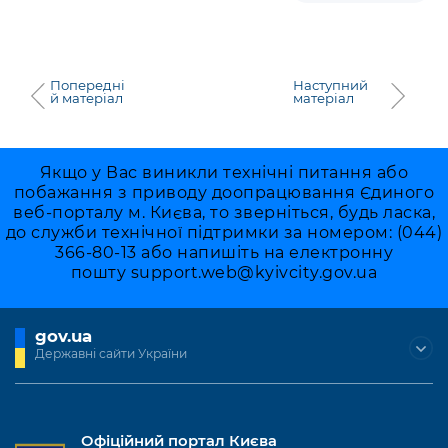
Попередні
Наступний
й матеріал
матеріал
Якщо у Вас виникли технічні питання або
побажання з приводу доопрацювання Єдиного
веб-порталу м. Києва, то зверніться, будь ласка,
до служби технічної підтримки за номером: (044)
366-80-13 або напишіть на електронну
пошту
support.web@kyivcity.gov.ua
gov.ua
Державні сайти України
Офіційний портал Києва