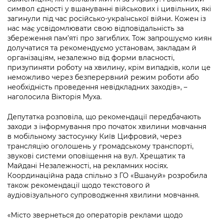
Підприємства, установи, організації
Уряд» – місцевий рівень»
символ єдності у вшануванні військових і цивільних, які
Про відкриті дані
Портал Захисників та Захисниць
загинули під час російсько-української війни. Кожен із
Kyiv International Relations
Важливе під час воєнного стану
нас має усвідомлювати свою відповідальність за
Портал даних Києва
Безбар'єрність
збереження пам’яті про загиблих. Тож запрошуємо киян
Річні звіти
долучатися та рекомендуємо установам, закладам й
Публічні дашборди
Портал послуг
організаціям, незалежно від форми власності,
Гендерна політика
призупиняти роботу на хвилину, крім випадків, коли це
Міський застосунок Київ Цифровий
неможливо через безперервний режим роботи або
Безбар'єрність
необхідність проведення невідкладних заходів», –
Важливе під час воєнного стану
наголосила Вікторія Муха.
Київська міська військова адміністрація
Депутатка розповіла, що рекомендації передбачають
заходи з інформування про початок хвилини мовчання
в мобільному застосунку Київ Цифровий, через
трансляцію оголошень у громадському транспорті,
звукові системи оповіщення на вул. Хрещатик та
Майдані Незалежності, на рекламних носіях.
Координаційна рада спільно з ГО «Вшануй» розробила
також рекомендації щодо текстового й
аудіовізуального супроводження хвилини мовчання.
«Місто звернеться до операторів реклами щодо