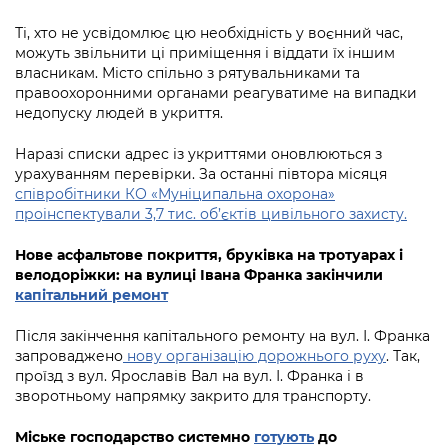
Підприємства, установи, організації
Уряд» – місцевий рівень»
Про відкриті дані
Портал Захисників та Захисниць
Ті, хто не усвідомлює цю необхідність у воєнний час,
Kyiv International Relations
можуть звільнити ці приміщення і віддати їх іншим
Важливе під час воєнного стану
Портал даних Києва
Безбар'єрність
власникам. Місто спільно з рятувальниками та
Річні звіти
правоохоронними органами реагуватиме на випадки
Публічні дашборди
недопуску людей в укриття.
Портал послуг
Гендерна політика
Наразі списки адрес із укриттями оновлюються з
Міський застосунок Київ Цифровий
урахуванням перевірки. За останні півтора місяця
Безбар'єрність
співробітники КО «Муніципальна охорона»
Важливе під час воєнного стану
проінспектували 3,7 тис. об’єктів цивільного захисту.
Київська міська військова адміністрація
Нове асфальтове покриття, бруківка на тротуарах і
велодоріжки: на вулиці Івана Франка закінчили
капітальний ремонт
Після закінчення капітального ремонту на вул. І. Франка
запроваджено
нову організацію дорожнього руху
. Так,
проїзд з вул. Ярославів Вал на вул. І. Франка і в
зворотньому напрямку закрито для транспорту.
Міське господарство системно
готують
до