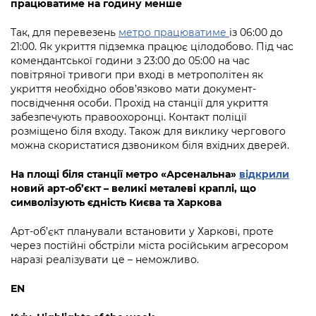
працюватиме на годину менше
Так, для перевезень
метро працюватиме
із 06:00 до
21:00. Як укриття підземка працює цілодобово. Під час
комендантської години з 23:00 до 05:00 на час
повітряної тривоги при вході в метрополітен як
укриття необхідно обов’язково мати документ-
посвідчення особи. Прохід на станції для укриття
забезпечують правоохоронці. Контакт поліції
розміщено біля входу. Також для виклику чергового
можна скористатися дзвоником біля вхідних дверей.
На площі біля станції метро «Арсенальна»
відкрили
новий арт-об’єкт – великі металеві краплі, що
символізують єдність Києва та Харкова
Арт-об’єкт планували встановити у Харкові, проте
через постійні обстріли міста російським агресором
наразі реалізувати це – неможливо.
EN