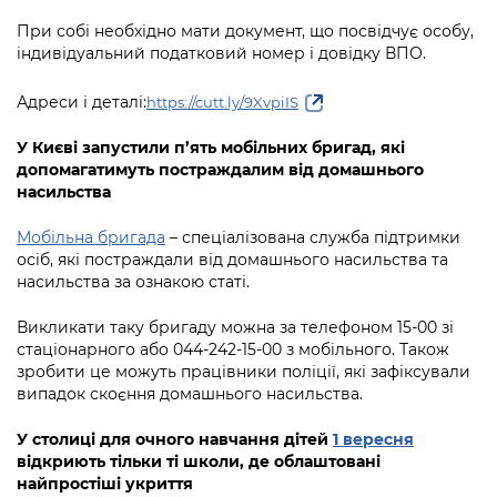
При собі необхідно мати документ, що посвідчує особу,
індивідуальний податковий номер і довідку ВПО.
Адреси і деталі:
https://cutt.ly/9XvpiIS
У Києві запустили п’ять мобільних бригад, які
допомагатимуть постраждалим від домашнього
насильства
Мобільна бригада
– спеціалізована служба підтримки
осіб, які постраждали від домашнього насильства та
насильства за ознакою статі.
Викликати таку бригаду можна за телефоном 15-00 зі
стаціонарного або 044-242-15-00 з мобільного. Також
зробити це можуть працівники поліції, які зафіксували
випадок скоєння домашнього насильства.
У столиці для очного навчання дітей
1 вересня
відкриють тільки ті школи, де облаштовані
найпростіші укриття