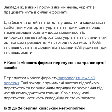
Заклади ж, в яких і поруч з якими немає укриттів,
працюватимуть в онлайн форматі.
Для безпеки дітей та вчителів у школах та садках міста
здійснили моніторинг укриттів та приміщень понад 1
тисячі закладів освіти – щодо можливості їх
використання як найпростіших укриттів та склали акти
оцінки цих приміщень. На сьогодні обстежили 100%
закладів освіти та склали акти оцінки 67% укриттів при
закладах освіти.
У Києві змінюють формат перепусток на транспортні
засоби
Перепустки нового формату
запровадять вже з 1
вересня
.
Такі заходи спричинені частою підробкою
перепусток та порушенням порядку пересування під
час дії комендантської години. Саме тому нові
перепустки матимуть складнішу систему захисту.
Із 21 до 24 серпня київський метрополітен