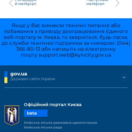
й матеріал
матеріал
Якщо у Вас виникли технічні питання або
побажання з приводу доопрацювання Єдиного
веб-порталу м. Києва, то зверніться, будь ласка,
до служби технічної підтримки за номером: (044)
366-80-13 або напишіть на електронну
пошту
support.web@kyivcity.gov.ua
gov.ua
Державні сайти України
Офіційний портал Києва
beta
Київська міська державна адміністрація
Київська міська рада