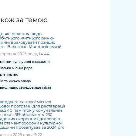
жет
Річні звіти
Києва
журналіст
міській військовій
coverage
Портал послуг
док
и та
ський
адміністрації
of
нтр
Гендерна політика
Публічні
рження
и від
запит /
hospitals
акож за темою
Міський застосунок Київ
дашборди
ь, дій чи
 /
«Ініціатива
Submitting
at work
Безбар'єрність
Цифровий
яльності
ribe
«Партнерство
a media
under
ь-які рішення щодо
рядників
«Відкритий Уряд» –
request
бутнього Житнього ринку
martial law
Київська міська військова
Важливе під час
инні враховувати позицію
мації
unce
місцевий рівень»
ян – Валентин Мондриївський
адміністрація
воєнного стану
s
Контакти
вересня 2025 року, 14:44
 про
Важливе під час
the
для медіа
м'ятки культурної спадщини
цювання
воєнного стану
/ Contacts
ївська міська рада
ів на
for mass
рівництво
чну
media
їв та міська влада
рмацію
вколишнє середовище міста
вердження нової міської
ьової програми для реставрації
ад 40 пам'яток у комунальній
сності, 519 обстежень, 230
адених охоронних договорів –
артамент охорони культурної
дщини прозвітував за 2024 рік
квітня 2025 року, 9:22