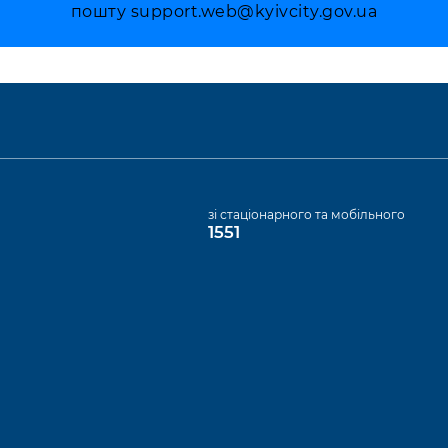
пошту
support.web@kyivcity.gov.ua
а
зі стаціонарного та мобільного
1551