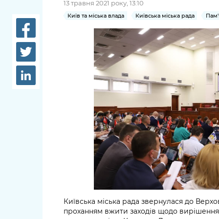
13 травня 2021 року, 13:10
довідки
Структура
Київ та міська влада
Київська міська рада
Пам'
Лікарні 
Рішення та розпорядження
Освіта та
Проєкти розпоряджень, що
заклади
перебувають на погодженні
КМВА
Дороги, 
парковки
Навколи
середови
Київська міська рада звернулася до Верхов
проханням вжити заходів щодо вирішення 