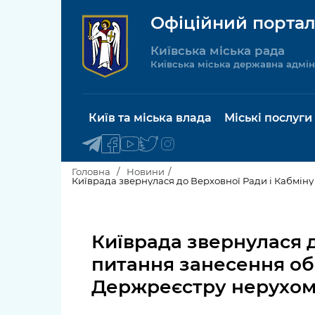
Офіційний портал
Київська міська рада
Київська міська державна адмін
Київ та міська влада
Міські послуги
Головна
Новини
Київський міський голова
Будинок 
послуги
Київрада звернулася 
Київська міська рада
Пільги, су
питання занесення об
Про Київ
соціальн
Держреєстру нерухоми
Керівництво КМДА
Паспорт, 