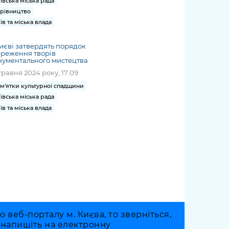
ївська міська рада
рівництво
їв та міська влада
иєві затвердять порядок
реження творів
нументального мистецтва
травня 2024 року, 17:09
м'ятки культурної спадщини
ївська міська рада
їв та міська влада
веб-порталу м. Києва, то зверніться,
о напишіть на електронну