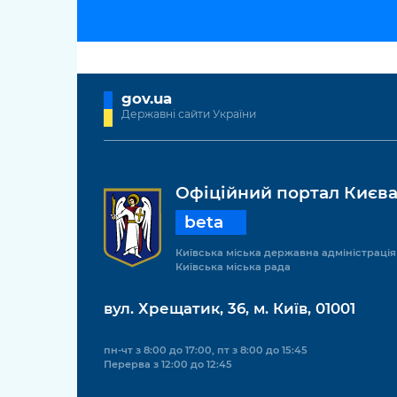
gov.ua
Державні сайти України
Офіційний портал Києв
beta
Київська міська державна адміністрація
Київська міська рада
вул. Хрещатик, 36, м. Київ, 01001
пн-чт з 8:00 до 17:00, пт з 8:00 до 15:45
Перерва з 12:00 до 12:45