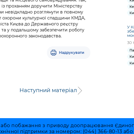
Ки
в із проханням доручити Міністерству
Ке
ни невідкладно розглянути в повному
Ки
нт охорони культурної спадщини КМДА,
міста Києва до Державного реєстру
У К
в та у подальшому забезпечити роботу
збе
мо
коохоронного законодавства.
30 
Па
Надрукувати
Ки
Ки
Наступний матеріал
 або побажання з приводу доопрацювання Єдиного 
ехнічної підтримки за номером: (044) 366-80-13 аб