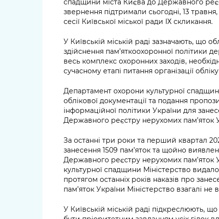
спадщини міста Києва до Державного реєс
звернення підтримали сьогодні, 13 травня,
сесії Київської міської ради ІХ скликання.
У Київській міській раді зазначають, що о
здійснення пам’яткоохоронної політики дер
весь комплекс охоронних заходів, необхідни
сучасному етапі питання організації облік
Департамент охорони культурної спадщин
облікової документації та подання пропози
інформаційної політики України для занес
Державного реєстру нерухомих пам’яток У
За останні три роки та перший квартал 20
занесення 1509 пам’яток та щойно виявлен
Державного реєстру нерухомих пам’яток Ук
культурної спадщини Міністерство видало 
протягом останніх років наказів про зане
пам’яток України Міністерство взагалі не 
У Київській міській раді підкреслюють, щ
бути пріоритетним завданням усіх гілок в