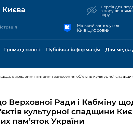
Версія для люд
 Києва
з порушеннями
зору
Міський застосунок
істрація
Київ Цифровий
Громадськості
Публічна інформація
Для медіа 
та комунальні
Реєстр громадських
Рішення Київради
Доступ до
Містобудування та
Консультації з
Норм
Нови
об'єднань
публічної
земельні ділянки
громадськістю
база
Анон
до Верховної Ради і Кабміну щ
Контактна інформація
інформації
бсидії та
Громадські слухання
Культура, спорт,
Громадська рад
Питан
Медіа
’єктів культурної спадщини Киє
Графік роботи та прийому
ий захист
Про систему
дозвілля
відпов
рея
х пам’яток України
Місцеві ініціативи
громадян
Петиції
обліку публічної
публі
свідоцтва та
Бізнес та ліцензування
Підп
інформації
інфо