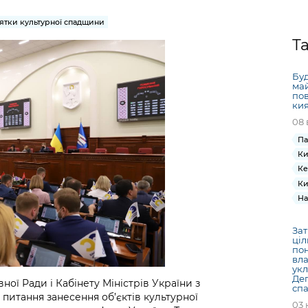
Громадська
Вакансії
Відкритий бюд
ся на
експертиза
Фінанси та бюджет
Інформація з
Поря
новин
ятки культурної спадщини
Статистика
Контактний це
та медицина
обмеженим
оска
анонс
Т
Громадський
Безпека та
доступом
рішен
КМДА
Звернення громадян
 навчальні
бюджет
правопорядок
безді
Subsc
Буд
Подати запит
розпо
to
май
Регуляторна діяльність
Ритуальні послуги
пов
онлайн
інфор
anno
ки
транспорт та
ment
08 
Іноземцям / For
Проекти
Звіти
from 
foreigners
Па
нормативно-
опра
KCSA
шнє
Ки
правових та
запит
Ке
ще міста
інших актів
публі
Ки
інфо
На
Зат
ціл
пон
вла
укл
Деп
ної Ради і Кабінету Міністрів України з
спа
питання занесення об’єктів культурної
03 