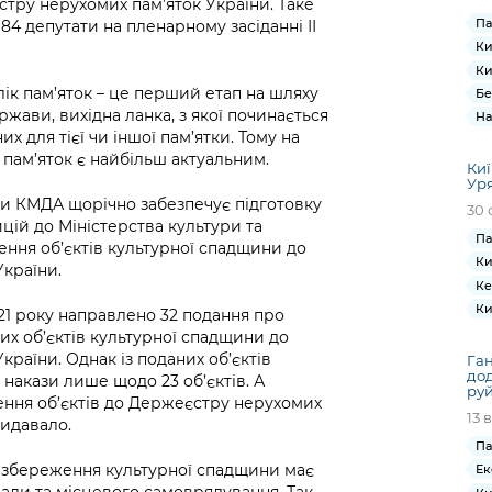
тру нерухомих пам’яток України. Таке
Па
 84 депутати на пленарному засіданні ІІ
Ки
Ки
блік пам’яток – це перший етап на шляху
Бе
жави, вихідна ланка, з якої починається
На
х для тієї чи іншої пам’ятки. Тому на
у пам’яток є найбільш актуальним.
Киї
Уря
и КМДА щорічно забезпечує підготовку
30 
цій до Міністерства культури та
Па
ення об’єктів культурної спадщини до
Ки
країни.
Ке
Ки
21 року направлено 32 подання про
их об’єктів культурної спадщини до
раїни. Однак із поданих об’єктів
Ган
дод
накази лише щодо 23 об’єктів. А
руй
сення об’єктів до Держеєстру нерухомих
13 
видавало.
Па
о збереження культурної спадщини має
Ек
лади та місцевого самоврядування. Так,