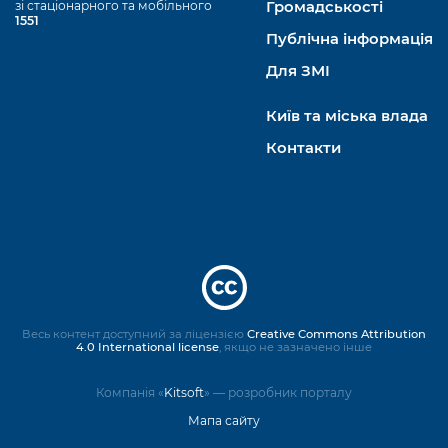
зі стаціонарного та мобільного
Громадськості
1551
Публічна інформація
Для ЗМІ
Київ та міська влада
Контакти
Весь контент доступний за ліцензією
Creative Commons Attribution
4.0 International license
, якщо не зазначено інше
Компанія «
Kitsoft
» — розробник порталу
Мапа сайту