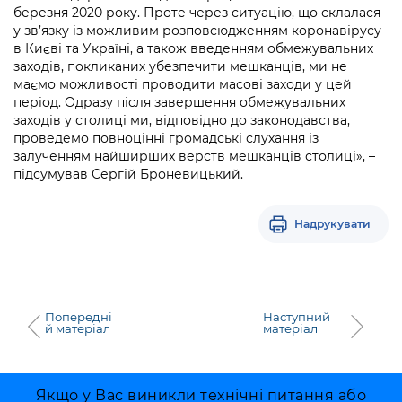
Підприємства, установи, організації
березня 2020 року. Проте через ситуацію, що склалася
Уряд» – місцевий рівень»
Про відкриті дані
Портал Захисників та Захисниць
у зв’язку із можливим розповсюдженням коронавірусу
Kyiv International Relations
в Києві та Україні, а також введенням обмежувальних
Важливе під час воєнного стану
Портал даних Києва
Безбар'єрність
заходів, покликаних убезпечити мешканців, ми не
Річні звіти
маємо можливості проводити масові заходи у цей
Публічні дашборди
Портал послуг
період. Одразу після завершення обмежувальних
Гендерна політика
заходів у столиці ми, відповідно до законодавства,
проведемо повноцінні громадські слухання із
Міський застосунок Київ Цифровий
залученням найширших верств мешканців столиці», –
Безбар'єрність
підсумував Сергій Броневицький.
Важливе під час воєнного стану
Київська міська військова адміністрація
Надрукувати
Попередні
Наступний
й матеріал
матеріал
Якщо у Вас виникли технічні питання або