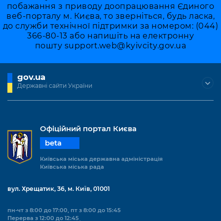
побажання з приводу доопрацювання Єдиного
веб-порталу м. Києва, то зверніться, будь ласка,
до служби технічної підтримки за номером: (044)
366-80-13 або напишіть на електронну
пошту
support.web@kyivcity.gov.ua
gov.ua
Державні сайти України
Офіційний портал Києва
beta
Київська міська державна адміністрація
Київська міська рада
вул. Хрещатик, 36, м. Київ, 01001
пн-чт з 8:00 до 17:00, пт з 8:00 до 15:45
Перерва з 12:00 до 12:45