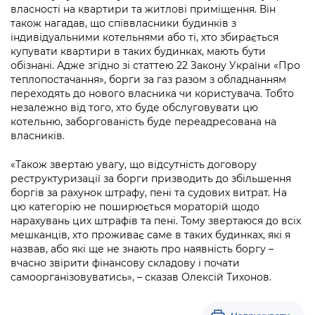
власності на квартири та житлові приміщення. Він
також нагадав, що співвласники будинків з
індивідуальними котельнями або ті, хто збирається
купувати квартири в таких будинках, мають бути
обізнані. Адже згідно зі статтею 22 Закону України «Про
теплопостачання», борги за газ разом з обладнанням
переходять до нового власника чи користувача. Тобто
незалежно від того, хто буде обслуговувати цю
котельню, заборгованість буде переадресована на
власників.
«Також звертаю увагу, що відсутність договору
реструктуризації за борги призводить до збільшення
боргів за рахунок штрафу, пені та судових витрат. На
цю категорію не поширюється мораторій щодо
нарахувань цих штрафів та пені. Тому звертаюся до всіх
мешканців, хто проживає саме в таких будинках, які я
назвав, або які ще не знають про наявність боргу –
вчасно звірити фінансову складову і почати
самоорганізовуватись», – сказав Олексій Тихонов.