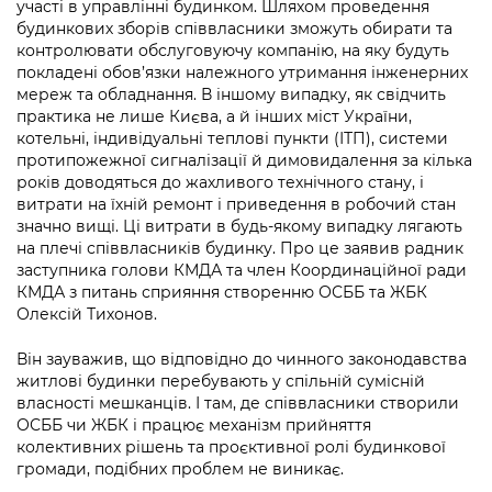
Підприємства, установи, організації
участі в управлінні будинком. Шляхом проведення
Уряд» – місцевий рівень»
Про відкриті дані
будинкових зборів співвласники зможуть обирати та
Портал Захисників та Захисниць
контролювати обслуговуючу компанію, на яку будуть
Kyiv International Relations
Важливе під час воєнного стану
Портал даних Києва
покладені обов’язки належного утримання інженерних
Безбар'єрність
мереж та обладнання. В іншому випадку, як свідчить
Річні звіти
Публічні дашборди
практика не лише Києва, а й інших міст України,
Портал послуг
котельні, індивідуальні теплові пункти (ІТП), системи
Гендерна політика
протипожежної сигналізації й димовидалення за кілька
Міський застосунок Київ Цифровий
років доводяться до жахливого технічного стану, і
Безбар'єрність
витрати на їхній ремонт і приведення в робочий стан
Важливе під час воєнного стану
значно вищі. Ці витрати в будь-якому випадку лягають
Київська міська військова адміністрація
на плечі співвласників будинку. Про це заявив радник
заступника голови КМДА та член Координаційної ради
КМДА з питань сприяння створенню ОСББ та ЖБК
Олексій Тихонов.
Він зауважив, що відповідно до чинного законодавства
житлові будинки перебувають у спільній сумісній
власності мешканців. І там, де співвласники створили
ОСББ чи ЖБК і працює механізм прийняття
колективних рішень та проєктивної ролі будинкової
громади, подібних проблем не виникає.