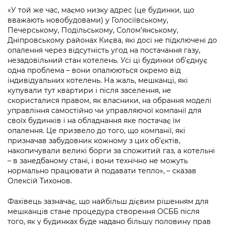
«У той же час, маємо низку адрес (це будинки, що
вважають новобудовами) у Голосіївському,
Печерському, Подільському, Солом’янському,
Дніпровському районах Києва, які досі не підключені до
опалення через відсутність угод на постачання газу,
незадовільний стан котелень. Усі ці будинки об’єднує
одна проблема – вони опалюються окремо від
індивідуальних котелень. На жаль, мешканці, які
купували тут квартири і після заселення, не
скористалися правом, як власники, на обрання моделі
управління самостійно чи управляючої компанії для
своїх будинків і на обладнання яке постачає їм
опалення. Це призвело до того, що компанії, які
призначав забудовник кожному з цих об’єктів,
накопичували великі борги за спожитий газ, а котельні
– в занедбаному стані, і вони технічно не можуть
нормально працювати й подавати тепло», – сказав
Олексій Тихонов.
Фахівець зазначає, що найбільш дієвим рішенням для
мешканців стане процедура створення ОСББ після
того, як у будинках буде надано більшу половину прав