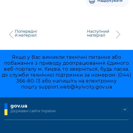
Надрукувати
Попередні
Наступний
й матеріал
матеріал
Якщо у Вас виникли технічні питання або
побажання з приводу доопрацювання Єдиного
веб-порталу м. Києва, то зверніться, будь ласка,
до служби технічної підтримки за номером: (044)
366-80-13 або напишіть на електронну
пошту
support.web@kyivcity.gov.ua
gov.ua
Державні сайти України