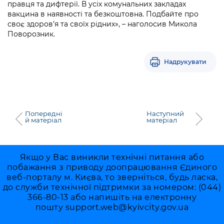
Підприємства, установи, організації
правця та дифтерії. В усіх комунальних закладах
Уряд» – місцевий рівень»
Про відкриті дані
вакцина в наявності та безкоштовна. Подбайте про
Портал Захисників та Захисниць
своє здоров’я та своїх рідних», – наголосив Микола
Kyiv International Relations
Важливе під час воєнного стану
Портал даних Києва
Поворозник.
Безбар'єрність
Річні звіти
Публічні дашборди
Портал послуг
Надрукувати
Гендерна політика
Міський застосунок Київ Цифровий
Безбар'єрність
Важливе під час воєнного стану
Київська міська військова адміністрація
Попередні
Наступний
й матеріал
матеріал
Якщо у Вас виникли технічні питання або
побажання з приводу доопрацювання Єдиного
веб-порталу м. Києва, то зверніться, будь ласка,
до служби технічної підтримки за номером: (044)
366-80-13 або напишіть на електронну
пошту
support.web@kyivcity.gov.ua