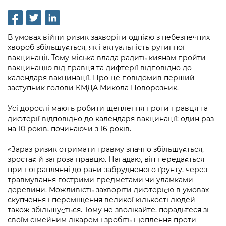
інформації
Рішення та розпорядження
Освіта та навчальні заклади
Громадська експертиза
Медіагалерея
Інформація з обмеженим доступом
Портал Послуг
Проєкти розпоряджень, що
Дороги, транспорт та парковки
Громадський бюджет
Підписатися на новини та анонси від
В умовах війни ризик захворіти однією з небезпечних
перебувають на погодженні КМВА
Подати запит онлайн
КМДА / Subscribe to announcements
хвороб збільшується, як і актуальність рутинної
Навколишнє середовище міста
Консультації з громадськістю
from the KCSA
вакцинації. Тому міська влада радить киянам пройти
Рішення Київради
Проекти нормативно-правових та
вакцинацію від правця та дифтерії відповідно до
Містобудування та земельні ділянки
Громадська рада
інших актів
Порядок акредитації медіа /
календаря вакцинації. Про це повідомив перший
Контактна інформація
заступник голови КМДА Микола Поворозник.
Accreditation process
Культура, спорт, дозвілля
Петиції
Нормативна база
Графік роботи та прийому громадян
Усі дорослі мають робити щеплення проти правця та
Подати журналістський запит /
Бізнес та ліцензування
Відкритий бюджет
Питання і відповіді про публічну
дифтерії відповідно до календаря вакцинації: один раз
Submitting a media request
Вакансії
на 10 років, починаючи з 16 років.
інформацію
Фінанси та бюджет
Контактний центр
Зйомки в лікарнях в умовах воєнного
Статистика
«Зараз ризик отримати травму значно збільшується,
Порядок оскарження рішень, дій чи
стану / Rules for media coverage of
Безпека та правопорядок
Допомога учасникам АТО
зростає й загроза правцю. Нагадаю, він передається
бездіяльності розпорядників інформації
hospitals at work under martial law
Звернення громадян
при потраплянні до рани забрудненого ґрунту, через
Ритуальні послуги
Рада з питань внутрішньо переміщених
травмування гострими предметами чи уламками
Звіти про опрацювання запитів на
Контакти для медіа / Contacts for mass
Регуляторна діяльність
деревини. Можливість захворіти дифтерією в умовах
осіб при Київській міській військовій
публічну інформацію
media
Іноземцям / For foreigners
скупчення і переміщення великої кількості людей
адміністрації
Промисловість і наука Києва
також збільшується. Тому не зволікайте, порадьтеся зі
Інформація для споживачів
Пам'ятки культурної спадщини
своїм сімейним лікарем і зробіть щеплення проти
«Ініціатива «Партнерство «Відкритий