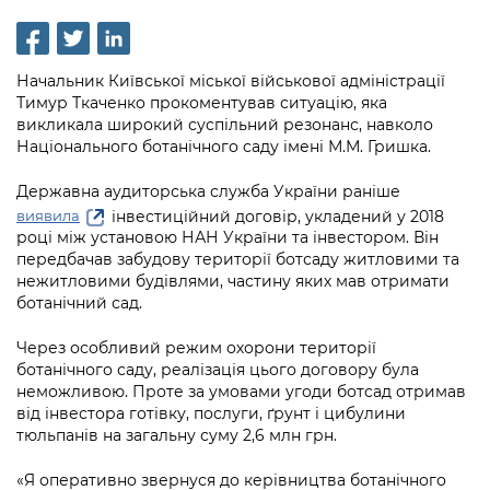
інформації
Рішення та розпорядження
Освіта та навчальні заклади
Громадська експертиза
Медіагалерея
Інформація з обмеженим доступом
Портал Послуг
Проєкти розпоряджень, що
Дороги, транспорт та парковки
Громадський бюджет
Підписатися на новини та анонси від
Начальник Київської міської військової адміністрації
перебувають на погодженні КМВА
Подати запит онлайн
КМДА / Subscribe to announcements
Тимур Ткаченко прокоментував ситуацію, яка
Навколишнє середовище міста
Консультації з громадськістю
from the KCSA
викликала широкий суспільний резонанс, навколо
Рішення Київради
Проекти нормативно-правових та
Національного ботанічного саду імені М.М. Гришка.
Містобудування та земельні ділянки
Громадська рада
інших актів
Порядок акредитації медіа /
Контактна інформація
Accreditation process
Державна аудиторська служба України раніше
Культура, спорт, дозвілля
Петиції
Нормативна база
інвестиційний договір, укладений у 2018
виявила
Графік роботи та прийому громадян
Подати журналістський запит /
році між установою НАН України та інвестором. Він
Бізнес та ліцензування
Відкритий бюджет
Питання і відповіді про публічну
передбачав забудову території ботсаду житловими та
Submitting a media request
Вакансії
інформацію
нежитловими будівлями, частину яких мав отримати
Фінанси та бюджет
Контактний центр
ботанічний сад.
Зйомки в лікарнях в умовах воєнного
Статистика
Порядок оскарження рішень, дій чи
стану / Rules for media coverage of
Безпека та правопорядок
Допомога учасникам АТО
Через особливий режим охорони території
бездіяльності розпорядників інформації
hospitals at work under martial law
Звернення громадян
ботанічного саду, реалізація цього договору була
Ритуальні послуги
Рада з питань внутрішньо переміщених
неможливою. Проте за умовами угоди ботсад отримав
Звіти про опрацювання запитів на
Контакти для медіа / Contacts for mass
Регуляторна діяльність
осіб при Київській міській військовій
від інвестора готівку, послуги, ґрунт і цибулини
публічну інформацію
media
Іноземцям / For foreigners
адміністрації
тюльпанів на загальну суму 2,6 млн грн.
Промисловість і наука Києва
Інформація для споживачів
Пам'ятки культурної спадщини
«Я оперативно звернуся до керівництва ботанічного
«Ініціатива «Партнерство «Відкритий