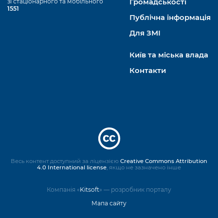
зі стаціонарного та мобільного
Громадськості
1551
Публічна інформація
Для ЗМІ
Київ та міська влада
Контакти
Весь контент доступний за ліцензією
Creative Commons Attribution
4.0 International license
, якщо не зазначено інше
Компанія «
Kitsoft
» — розробник порталу
Мапа сайту