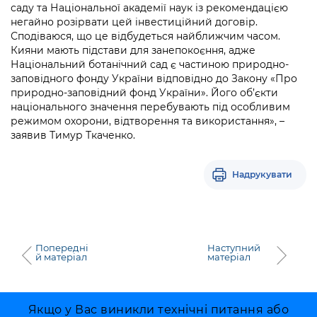
Підприємства, установи, організації
саду та Національної академії наук із рекомендацією
Уряд» – місцевий рівень»
Про відкриті дані
Портал Захисників та Захисниць
негайно розірвати цей інвестиційний договір.
Kyiv International Relations
Сподіваюся, що це відбудеться найближчим часом.
Важливе під час воєнного стану
Портал даних Києва
Безбар'єрність
Кияни мають підстави для занепокоєння, адже
Річні звіти
Національний ботанічний сад є частиною природно-
Публічні дашборди
заповідного фонду України відповідно до Закону «Про
Портал послуг
природно-заповідний фонд України». Його об’єкти
Гендерна політика
національного значення перебувають під особливим
Міський застосунок Київ Цифровий
режимом охорони, відтворення та використання», –
Безбар'єрність
заявив Тимур Ткаченко.
Важливе під час воєнного стану
Київська міська військова адміністрація
Надрукувати
Попередні
Наступний
й матеріал
матеріал
Якщо у Вас виникли технічні питання або