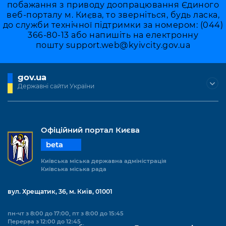
побажання з приводу доопрацювання Єдиного
веб-порталу м. Києва, то зверніться, будь ласка,
до служби технічної підтримки за номером: (044)
366-80-13 або напишіть на електронну
пошту
support.web@kyivcity.gov.ua
gov.ua
Державні сайти України
Офіційний портал Києва
beta
Київська міська державна адміністрація
Київська міська рада
вул. Хрещатик, 36, м. Київ, 01001
пн-чт з 8:00 до 17:00, пт з 8:00 до 15:45
Перерва з 12:00 до 12:45