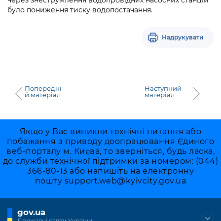
Підприємства, установи, організації
Уряд» – місцевий рівень»
Про відкриті дані
було пониження тиску водопостачання.
Портал Захисників та Захисниць
Kyiv International Relations
Важливе під час воєнного стану
Портал даних Києва
Безбар'єрність
Надрукувати
Річні звіти
Публічні дашборди
Портал послуг
Гендерна політика
Міський застосунок Київ Цифровий
Безбар'єрність
Попередні
Наступний
й матеріал
матеріал
Важливе під час воєнного стану
Київська міська військова адміністрація
Якщо у Вас виникли технічні питання або
побажання з приводу доопрацювання Єдиного
веб-порталу м. Києва, то зверніться, будь ласка,
до служби технічної підтримки за номером: (044)
366-80-13 або напишіть на електронну
пошту
support.web@kyivcity.gov.ua
gov.ua
Державні сайти України