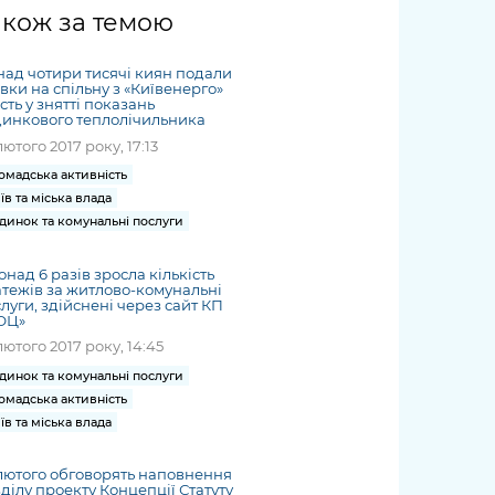
жет
Річні звіти
Києва
журналіст
міській військовій
coverage
акож за темою
Портал послуг
док
и та
ський
адміністрації
of
нтр
Гендерна політика
Публічні
рження
и від
запит /
hospitals
ад чотири тисячі киян подали
Міський застосунок Київ
дашборди
ь, дій чи
 /
«Ініціатива
Submitting
вки на спільну з «Київенерго»
at work
Безбар'єрність
Цифровий
сть у знятті показань
яльності
ribe
«Партнерство
a media
under
инкового теплолічильника
рядників
«Відкритий Уряд» –
request
martial law
лютого 2017 року, 17:13
Київська міська військова
Важливе під час
мації
unce
місцевий рівень»
адміністрація
воєнного стану
омадська активність
s
Контакти
їв та міська влада
 про
Важливе під час
the
для медіа
динок та комунальні послуги
цювання
воєнного стану
/ Contacts
ів на
for mass
онад 6 разів зросла кількість
чну
тежів за житлово-комунальні
media
луги, здійснені через сайт КП
рмацію
ОЦ»
лютого 2017 року, 14:45
динок та комунальні послуги
омадська активність
їв та міська влада
лютого обговорять наповнення
ділу проекту Концепції Статуту