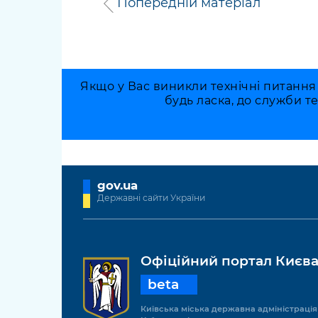
Попередній матеріал
Якщо у Вас виникли технічні питання
будь ласка, до служби т
gov.ua
Державні сайти України
Офіційний портал Києв
beta
Київська міська державна адміністрація