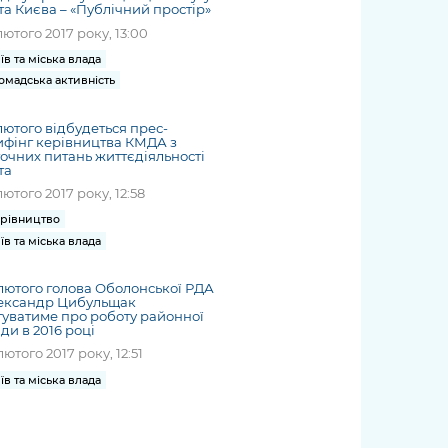
та Києва – «Публічний простір»
лютого 2017 року, 13:00
їв та міська влада
омадська активність
лютого відбудеться прес-
фінг керівництва КМДА з
очних питань життєдіяльності
та
лютого 2017 року, 12:58
рівництво
їв та міська влада
лютого голова Оболонської РДА
ександр Цибульщак
туватиме про роботу районної
ди в 2016 році
лютого 2017 року, 12:51
їв та міська влада