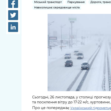
довідки
Міський транспорт
Паркування
Дороги, транс
Структура
Навколишнє середовище міста
Лікарні 
Рішення та розпорядження
Освіта та
Проєкти розпоряджень, що
заклади
перебувають на погодженні
КМВА
Дороги, 
парковки
Навколи
середови
Сьогодні, 26 листопада, у столиці прогно
та посилення вітру до 17-22 м/с, хуртовини
Про це попереджає
Український гідрометц