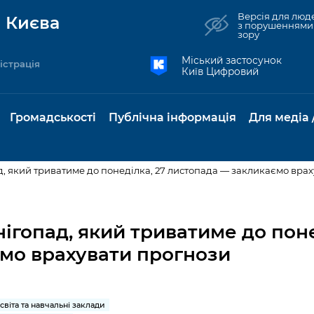
Версія для люд
 Києва
з порушеннями
зору
Міський застосунок
істрація
Київ Цифровий
Громадськості
Публічна інформація
Для медіа 
ад, який триватиме до понеділка, 27 листопада — закликаємо вра
та комунальні
Реєстр громадських
Рішення Київради
Доступ до
Містобудування та
Консультації з
Норм
Нови
об'єднань
публічної
земельні ділянки
громадськістю
база
Анон
нігопад, який триватиме до поне
Контактна інформація
інформації
мо врахувати прогнози
бсидії та
Громадські слухання
Культура, спорт,
Громадська рад
Питан
Медіа
Графік роботи та прийому
ий захист
Про систему
дозвілля
відпов
рея
Місцеві ініціативи
громадян
Петиції
обліку публічної
публі
свідоцтва та
Бізнес та ліцензування
Підп
інформації
інфо
світа та навчальні заклади