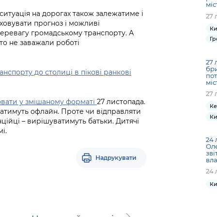
міс
 ситуація на дорогах також залежатиме і
27 
аховувати прогноз і можливі
Ки
перевагу громадському транспорту. А
Гр
то не заважали роботі
27 
бри
анспорту до столиці в пікові ранкові
пот
міс
27 
ати у змішаному форматі
27 листопада.
Ке
ватимуть офлайн. Проте чи відправляти
Ки
нційці – вирішуватимуть батьки. Дитячі
і.
24 
Ол
зві
Надрукувати
вла
24 
Ки