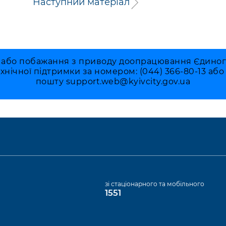
Наступний матеріал
 або побажання з приводу доопрацювання Єдиного 
ехнічної підтримки за номером: (044) 366-80-13 аб
пошту
support.web@kyivcity.gov.ua
а
зі стаціонарного та мобільного
1551