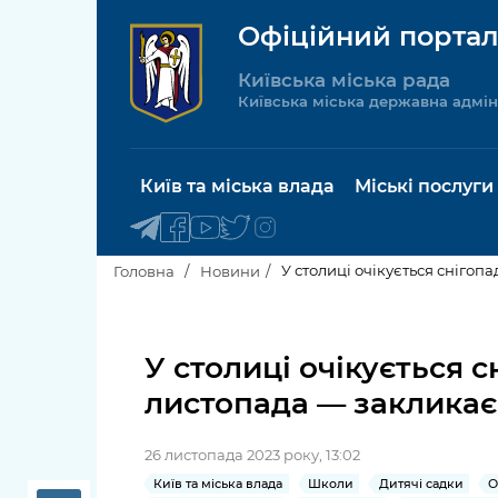
Офіційний портал
Київська міська рада
Київська міська державна адмін
Київ та міська влада
Міські послуги
У столиці очікується снігоп
Головна
Новини
Київський міський голова
Будинок 
послуги
У столиці очікується с
Київська міська рада
листопада — закликає
Пільги, су
Про Київ
соціальн
26 листопада 2023 року, 13:02
Керівництво КМДА
Паспорт, 
Київ та міська влада
Школи
Дитячі садки
О