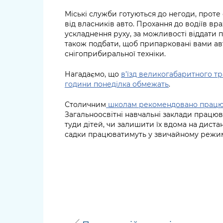
Міські служби готуються до негоди, проте
від власників авто. Прохання до водіїв вр
ускладнення руху, за можливості віддати 
також подбати, щоб припарковані вами ав
снігоприбиральної техніки.
Нагадаємо, що
в’їзд великогабаритного тр
години понеділка обмежать
.
Столичним
школам рекомендовано працюв
Загальноосвітні навчальні заклади працю
туди дітей, чи залишити їх вдома на диста
садки працюватимуть у звичайному режим