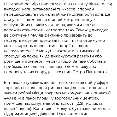
Підприємства, установи, організації
Уряд» – місцевий рівень»
пільговий розмір пайової участі на початку війни. Але є
Про відкриті дані
Портал Захисників та Захисниць
випадки, коли встановлені тимчасові споруди
Kyiv International Relations
перешкоджають нормальній життєдіяльності міста. Це
Важливе під час воєнного стану
Портал даних Києва
Безбар'єрність
стосується підходів до станцій метрополітену, як
Річні звіти
евакуаційних шляхів у сховища, якими є під час
Публічні дашборди
Портал послуг
ворожих атак станції метрополітену. Також є випадки,
Гендерна політика
де скупчення МАФів фактично призводить до
нестерпних умов проживання киян, і ми отримуємо
Міський застосунок Київ Цифровий
Безбар'єрність
сотні звернень щодо антисанітарії та інших
незручностей. Не можуть знаходитися тимчасові
Важливе під час воєнного стану
споруди на локаціях, де виконуються ремонти або
Київська міська військова адміністрація
розміщені інженерні мережі тощо. За таких обставин
приймаються рішення відносно демонтажу або
переносу таких споруд», – пояснив Петро Пантелеєв.
Він також зауважив, що для того, хто задіяний у сфері
торгівлі, сьогоднішній ринок праці дозволяє швидко
знайти робочі місця, зокрема на комунальних ринках (1
440 кв. м вільної площі), у торговельних центрах,
приміщеннях комунальної власності (229 тис. кв. м
вільної площі). Вони також можуть бути задіяними для
підприємницької діяльності як альтернатива