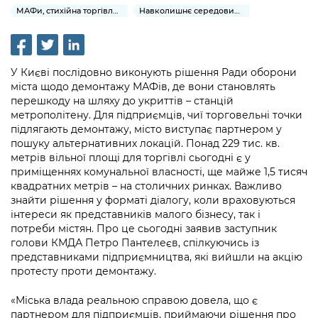
інформації
Рішення та розпорядження
Освіта та навчальні заклади
МАФи, стихійна торгівля та реклама
Навколишнє середовище міста
Громадська експертиза
Медіагалерея
Інформація з обмеженим доступом
Портал Послуг
Проєкти розпоряджень, що
Дороги, транспорт та парковки
Громадський бюджет
Підписатися на новини та анонси від
перебувають на погодженні КМВА
Подати запит онлайн
КМДА / Subscribe to announcements
Навколишнє середовище міста
У Києві послідовно виконують рішення Ради оборони
Консультації з громадськістю
from the KCSA
Рішення Київради
міста щодо демонтажу МАФів, де вони становлять
Проекти нормативно-правових та
Містобудування та земельні ділянки
перешкоду на шляху до укриттів – станцій
Громадська рада
інших актів
Порядок акредитації медіа /
Контактна інформація
метрополітену. Для підприємців, чиї торговельні точки
Accreditation process
підлягають демонтажу, місто виступає партнером у
Культура, спорт, дозвілля
Петиції
Нормативна база
пошуку альтернативних локацій. Понад 229 тис. кв.
Графік роботи та прийому громадян
Подати журналістський запит /
метрів вільної площі для торгівлі сьогодні є у
Бізнес та ліцензування
Відкритий бюджет
Питання і відповіді про публічну
Submitting a media request
приміщеннях комунальної власності, ще майже 1,5 тисяч
Вакансії
інформацію
квадратних метрів – на столичних ринках. Важливо
Фінанси та бюджет
Контактний центр
Зйомки в лікарнях в умовах воєнного
знайти рішення у форматі діалогу, коли враховуються
Статистика
Порядок оскарження рішень, дій чи
інтереси як представників малого бізнесу, так і
стану / Rules for media coverage of
Безпека та правопорядок
Допомога учасникам АТО
бездіяльності розпорядників інформації
потреби містян. Про це сьогодні заявив заступник
hospitals at work under martial law
Звернення громадян
голови КМДА Петро Пантелеєв, спілкуючись із
Ритуальні послуги
Рада з питань внутрішньо переміщених
Звіти про опрацювання запитів на
представниками підприємництва, які вийшли на акцію
Контакти для медіа / Contacts for mass
Регуляторна діяльність
осіб при Київській міській військовій
протесту проти демонтажу.
публічну інформацію
media
Іноземцям / For foreigners
адміністрації
Промисловість і наука Києва
«Міська влада реальною справою довела, що є
Інформація для споживачів
Пам'ятки культурної спадщини
«Ініціатива «Партнерство «Відкритий
партнером для підприємців, приймаючи рішення про