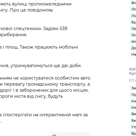
Вч
бляють вулиці протиожеледними
Ос
снігу. Про це повідомляє
Лі
Бу
ової спецтехніки. Задіяні 539
Ор
 прибирання.
Ос
Мі
ів і площ. Також працюють мобільні
До
На
ків, утримуватимуться ще дві доби.
Киї
Kyi
оханням не користуватися особистим авто
03 
ати перевагу громадському транспорту, а
За
доріг і в заборонених для цього місцях.
Пр
оги міста від снігу, будуть
Ки
Ки
Ва
 спостерігати на інтерактивній мапі за
.
Бе
Ут
Бу