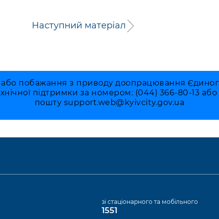
Наступний матеріал
 або побажання з приводу доопрацювання Єдиного 
ехнічної підтримки за номером: (044) 366-80-13 аб
пошту
support.web@kyivcity.gov.ua
а
зі стаціонарного та мобільного
1551