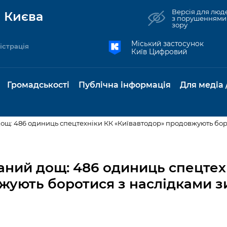
Версія для люд
 Києва
з порушеннями
зору
Міський застосунок
істрація
Київ Цифровий
Громадськості
Публічна інформація
Для медіа 
 дощ: 486 одиниць спецтехніки КК «Київавтодор» продовжують бор
та комунальні
Реєстр громадських
Рішення Київради
Доступ до
Містобудування та
Консультації з
Норм
Нови
об'єднань
публічної
земельні ділянки
громадськістю
база
Анон
жаний дощ: 486 одиниць спецтех
Контактна інформація
інформації
жують боротися з наслідками з
бсидії та
Громадські слухання
Культура, спорт,
Громадська рад
Питан
Медіа
Графік роботи та прийому
ий захист
Про систему
дозвілля
відпов
рея
Місцеві ініціативи
громадян
Петиції
обліку публічної
публі
свідоцтва та
Бізнес та ліцензування
Підп
інформації
інфо