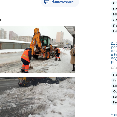
Надрукувати
Ор
Ос
Мі
о
До
Па
На
Дуб
роб
для
в К
дод
роб
08 
На
До
Мі
Ос
Бе
Ки
У с