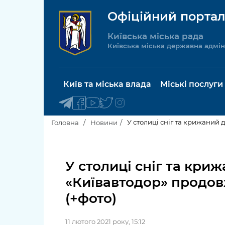
Офіційний портал
Київська міська рада
Київська міська державна адмін
Київ та міська влада
Міські послуги
У столиці сніг та крижаний
Головна
Новини
Київський міський голова
Будинок 
послуги
У столиці сніг та кри
Київська міська рада
«Київавтодор» продов
Пільги, су
Про Київ
(+фото)
соціальн
Керівництво КМДА
Паспорт, 
11 лютого 2021 року, 15:12