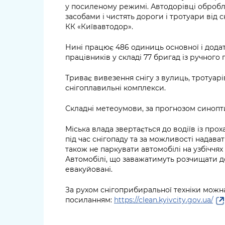
у посиленому режимі. Автодорівці обро
засобами і чистять дороги і тротуари від 
КК «Київавтодор».
Нині працює 486 одиниць основної і додатк
працівників у складі 77 бригад із ручного
Триває вивезення снігу з вулиць, тротуар
снігоплавильні комплекси.
Складні метеоумови, за прогнозом синопти
Міська влада звертається до водіїв із пр
під час снігопаду та за можливості надав
також не паркувати автомобілі на узбіччях 
Автомобілі, що заважатимуть розчищати дор
евакуйовані.
За рухом снігоприбиральної техніки можна
посиланням:
https://clean.kyivcity.gov.ua/