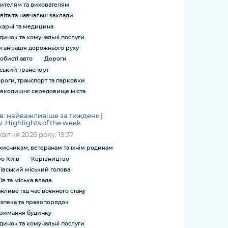
ителям та вихователям
віта та навчальні заклади
карні та медицина
динок та комунальні послуги
ганізація дорожнього руху
обисті авто
Дороги
ський транспорт
роги, транспорт та парковки
вколишнє середовище міста
в: найважливіше за тиждень |
v. Highlights of the week
квітня 2026 року, 19:37
хисникам, ветеранам та їхнім родинам
о Київ
Керівництво
ївський міський голова
їв та міська влада
жливе під час воєнного стану
зпека та правопорядок
римання будинку
динок та комунальні послуги