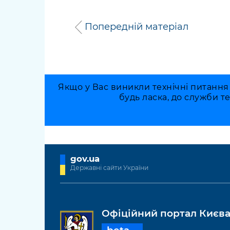
Попередній матеріал
Якщо у Вас виникли технічні питання
будь ласка, до служби т
gov.ua
Державні сайти України
Офіційний портал Києв