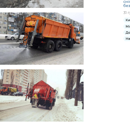
сні
без
31 
Ки
Мі
До
На