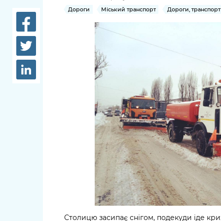
довідки
Дороги
Міський транспорт
Дороги, транспорт
Структура
Лікарні 
Рішення та розпорядження
Освіта та
Проєкти розпоряджень, що
заклади
перебувають на погодженні
КМВА
Дороги, 
парковки
Навколи
середови
Столицю засипає снігом, подекуди іде к