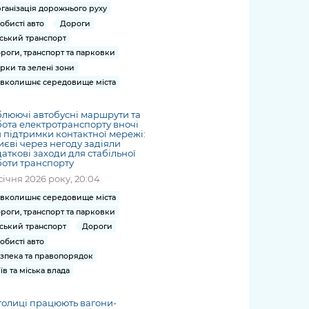
ганізація дорожнього руху
обисті авто
Дороги
ський транспорт
роги, транспорт та парковки
рки та зелені зони
вколишнє середовище міста
люючі автобусні маршрути та
ота електротранспорту вночі
 підтримки контактної мережі:
иєві через негоду задіяли
аткові заходи для стабільної
оти транспорту
січня 2026 року, 20:04
вколишнє середовище міста
роги, транспорт та парковки
ський транспорт
Дороги
обисті авто
зпека та правопорядок
їв та міська влада
толиці працюють вагони-