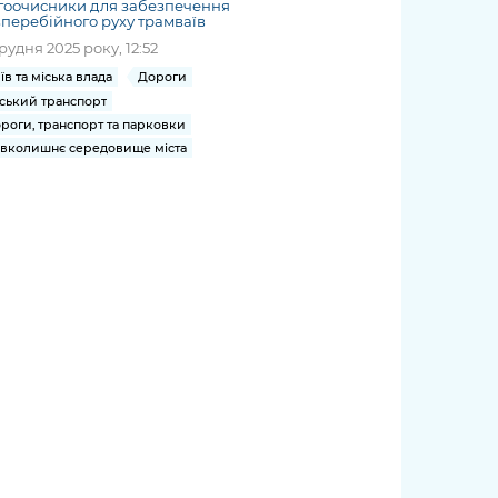
гоочисники для забезпечення
перебійного руху трамваїв
грудня 2025 року, 12:52
їв та міська влада
Дороги
ський транспорт
роги, транспорт та парковки
вколишнє середовище міста