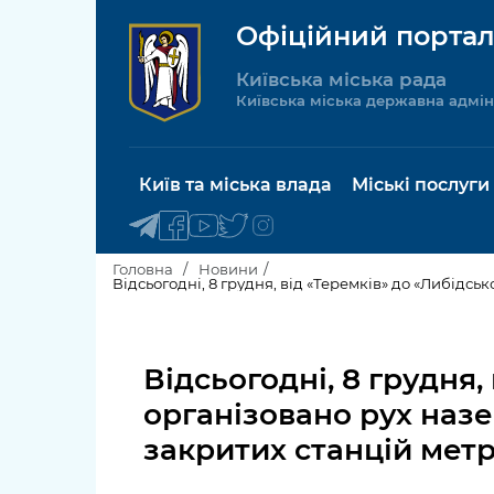
Офіційний портал
Київська міська рада
Київська міська державна адмін
Київ та міська влада
Міські послуги
Головна
Новини
Відсьогодні, 8 грудня, від «Теремків» до «Либідс
Київський міський голова
Будинок 
послуги
Відсьогодні, 8 грудня,
Київська міська рада
Пільги, су
організовано рух наз
Про Київ
соціальн
закритих станцій мет
Керівництво КМДА
Паспорт, 