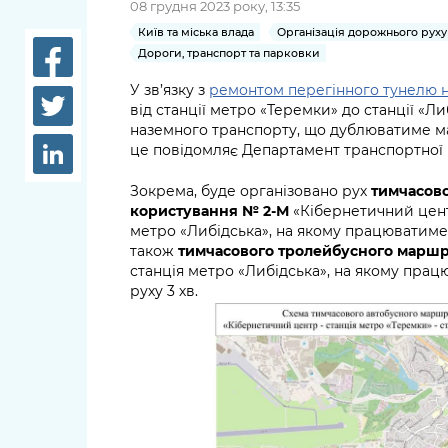
08 грудня 2023 року, 13:35
довідки
Структура
Київ та міська влада
Організація дорожнього руху
Лікарні 
Дороги, транспорт та парковки
Рішення та розпорядження
У зв’язку з
ремонтом перегінного тунелю на
Освіта та
від станції метро «Теремки» до станції «Л
Проєкти розпоряджень, що
заклади
наземного транспорту, що дублюватиме м
перебувають на погодженні
це повідомляє Департамент транспортної
КМВА
Дороги, 
парковки
Зокрема, буде організовано рух
тимчасово
користування № 2-М
«Кібернетичний центр
Навколи
метро «Либідська», на якому працюватиме 6
середови
також
тимчасового тролейбусного маршр
станція метро «Либідська», на якому прац
руху 3 хв.