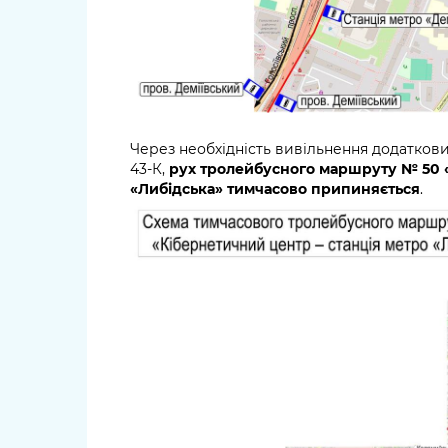
Через необхідність вивільнення додатков
43-К,
рух тролейбусного маршруту № 50 «
«Либідська» тимчасово припиняється
.