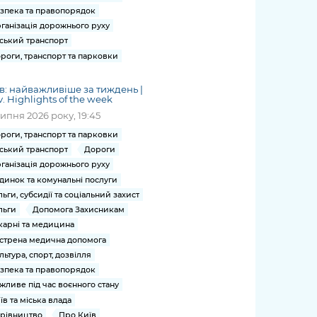
зпека та правопорядок
ганізація дорожнього руху
ський транспорт
роги, транспорт та парковки
в: найважливіше за тиждень |
v. Highlights of the week
липня 2026 року, 19:45
роги, транспорт та парковки
ський транспорт
Дороги
ганізація дорожнього руху
динок та комунальні послуги
льги, субсидії та соціальний захист
льги
Допомога Захисникам
карні та медицина
стрена медична допомога
льтура, спорт, дозвілля
зпека та правопорядок
жливе під час воєнного стану
їв та міська влада
рівництво
Про Київ