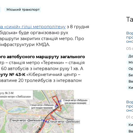
Громадська
Вакансії
Відкритий бюд
ся на
експертиза
Фінанси та бюджет
Інформація з
Поря
новин
Міський транспорт
Статистика
Контактний це
та медицина
обмеженим
оска
анонс
Т
Громадський
Безпека та
доступом
рішен
КМДА
 «синій» гілці метрополітену
з 8 грудня
Звернення громадян
 навчальні
бюджет
правопорядок
безді
Subsc
ибідська» буде організовано рух
Вор
Подати запит
розпо
to
про
аршрути закритих станцій метро. Про
Регуляторна діяльність
Ритуальні послуги
оно
онлайн
інфор
anno
 інфраструктури КМДА.
транспорт та
05 
ment
Іноземцям / For
Проекти
Звіти
го автобусного маршруту загального
До
from 
foreigners
нормативно-
 – станція метро «Теремки» – станція
опра
Мі
KCSA
шнє
0 автобусів з інтервалом руху 1 хв. А
правових та
Ор
запит
ще міста
уту № 43-К
«Кібернетичний центр –
інших актів
Бе
публі
юватиме 20 тролейбусів з інтервалом
Ва
інфо
Ки
Вор
про
оно
01 
Ки
Ва