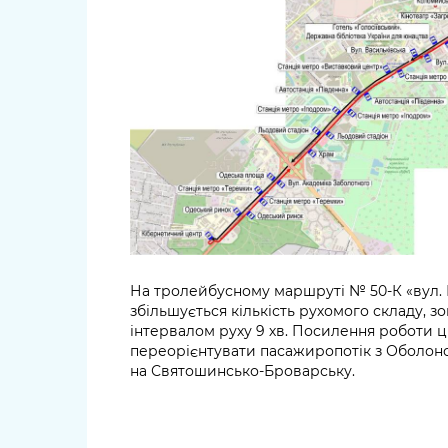
На тролейбусному маршруті № 50-К «вул.
збільшується кількість рухомого складу, 
інтервалом руху 9 хв. Посилення роботи 
переорієнтувати пасажиропотік з Оболонсь
на Святошинсько-Броварську.