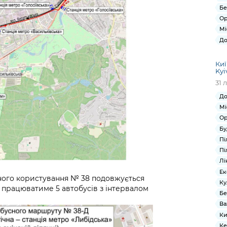
Бе
Ор
Мі
До
Киї
Kyi
31 
До
Мі
Ор
Бу
Пі
Пі
Лі
Ек
ного користування № 38 подовжується
Ку
і працюватиме 5 автобусів з інтервалом
Бе
Ва
Ки
Ке