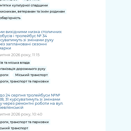
м'ятки культурної спадщини
хисникам, ветеранам та їхнім родинам
збар'єрність
ми вихідними низка столичних
обусів і тролейбус № 34
суватимуть зі змінами руху
ез заплановані сезонні
марки
липня 2026 року, 11:15
їв та міська влада
ганізація дорожнього руху
роги
Міський транспорт
роги, транспорт та парковки
1 до 24 серпня тролейбуси №№
 28, 31 курсуватимуть зі змінами
у через ремонтні роботи на вул.
ревлянській
липня 2026 року, 10:40
роги, транспорт та парковки
ський транспорт