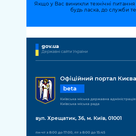
Якщо у Вас виникли технічні питання
будь ласка, до служби т
gov.ua
Державні сайти України
Офіційний портал Києв
beta
Київська міська державна адміністрація
Київська міська рада
вул. Хрещатик, 36, м. Київ, 01001
пн-чт з 8:00 до 17:00, пт з 8:00 до 15:45