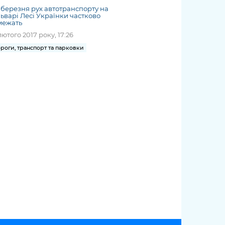
2 березня рух автотранспорту на
ьварі Лесі Українки частково
межать
лютого 2017 року, 17:26
роги, транспорт та парковки