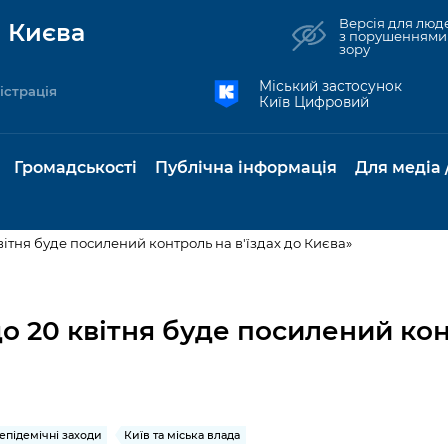
Версія для люд
 Києва
з порушеннями
зору
Міський застосунок
істрація
Київ Цифровий
Громадськості
Публічна інформація
Для медіа 
 квітня буде посилений контроль на в'їздах до Києва»
та комунальні
Реєстр громадських
Рішення Київради
Доступ до
Містобудування та
Консультації з
Норм
Нови
об'єднань
публічної
земельні ділянки
громадськістю
база
Анон
 до 20 квітня буде посилений ко
Контактна інформація
інформації
бсидії та
Громадські слухання
Культура, спорт,
Громадська рад
Питан
Медіа
Графік роботи та прийому
ий захист
Про систему
дозвілля
відпов
рея
Місцеві ініціативи
громадян
Петиції
обліку публічної
публі
свідоцтва та
Бізнес та ліцензування
Підп
інформації
інфо
підемічні заходи
Київ та міська влада