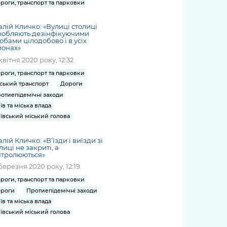
роги, транспорт та парковки
алій Кличко: «Вулиці столиці
робляють дезінфікуючими
обами цілодобово і в усіх
йонах»
квітня 2020 року, 12:32
роги, транспорт та парковки
ський транспорт
Дороги
отиепідемічні заходи
їв та міська влада
ївський міський голова
алій Кличко: «В’їзди і виїзди зі
лиці не закриті, а
нтролюються»
березня 2020 року, 12:19
роги, транспорт та парковки
роги
Протиепідемічні заходи
їв та міська влада
ївський міський голова