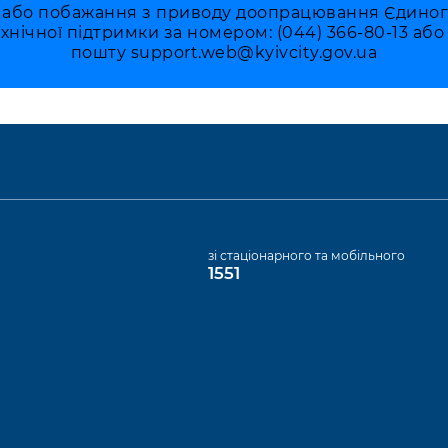
 або побажання з приводу доопрацювання Єдиного 
ехнічної підтримки за номером: (044) 366-80-13 аб
пошту
support.web@kyivcity.gov.ua
а
зі стаціонарного та мобільного
1551