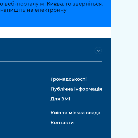
веб-порталу м. Києва, то зверніться,
о напишіть на електронну
Громадськості
Публічна інформація
Для ЗМІ
Київ та міська влада
Контакти