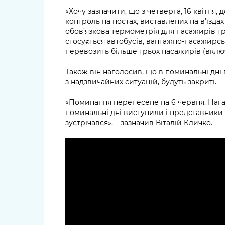
«Хочу зазначити, що з четверга, 16 квітня
контроль на постах, виставлених на в’їзда
обов’язкова термометрія для пасажирів т
стосується автобусів, вантажно-пасажирсь
перевозить більше трьох пасажирів (включн
Також він наголосив, що в поминальні дні 
з надзвичайних ситуацій, будуть закриті.
«Поминання перенесене на 6 червня. Наг
поминальні дні виступили і представники
зустрічався», – зазначив Віталій Кличко.