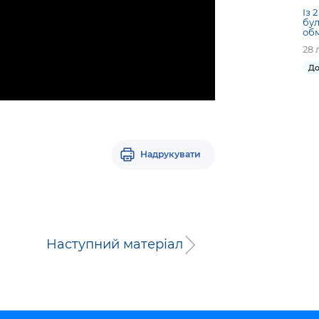
Із 
бул
об
28 
До
Надрукувати
Наступний матеріал