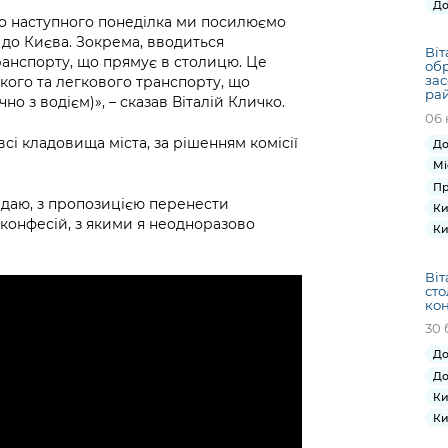
До
, до наступного понеділка ми посилюємо
х до Києва. Зокрема, вводиться
Віт
ранспорту, що прямує в столицю. Це
об
зас
кого та легкового транспорту, що
ра
о з водієм)», – сказав Віталій Кличко.
06 
всі кладовища міста, за рішенням комісії
До
Мі
Пр
адаю, з пропозицією перенести
Ки
 конфесій, з якими я неодноразово
Ки
Віт
сто
ко
30 
До
До
Ки
Ки