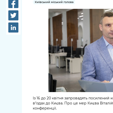
довідки
Київський міський голова
Структура
Лікарні 
Рішення та розпорядження
Освіта та
Проєкти розпоряджень, що
заклади
перебувають на погодженні
КМВА
Дороги, 
парковки
Навколи
середови
Із 16 до 20 квітня запровадять посилений 
в’їздах до Києва. Про це мер Києва Віталі
конференції.