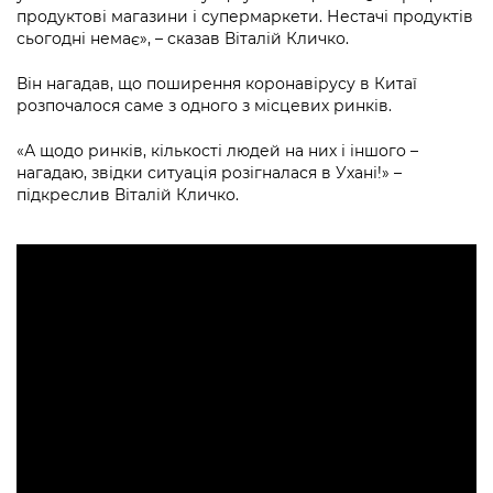
Підприємства, установи, організації
Уряд» – місцевий рівень»
продуктові магазини і супермаркети. Нестачі продуктів
Про відкриті дані
Портал Захисників та Захисниць
сьогодні немає», – сказав Віталій Кличко.
Kyiv International Relations
Важливе під час воєнного стану
Портал даних Києва
Безбар'єрність
Він нагадав, що поширення коронавірусу в Китаї
Річні звіти
розпочалося саме з одного з місцевих ринків.
Публічні дашборди
Портал послуг
Гендерна політика
«А щодо ринків, кількості людей на них і іншого –
Міський застосунок Київ Цифровий
нагадаю, звідки ситуація розігналася в Ухані!» –
Безбар'єрність
підкреслив Віталій Кличко.
Важливе під час воєнного стану
Київська міська військова адміністрація