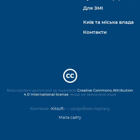
Для ЗМІ
Київ та міська влада
Контакти
Весь контент доступний за ліцензією
Creative Commons Attribution
4.0 International license
, якщо не зазначено інше
Компанія «
Kitsoft
» — розробник порталу
Мапа сайту