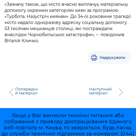
«Зазначу також, що місто вчасно виплачує матеріальну
допомогу окремим категоріям киян за програмою
«Турбота. Назустріч киянам». До 34-ої роковини трагедії
місто надало одноразову адресну соціальну допомогу
53 тисячам мешканців столиці, які постраждали
внаслідок Чорнобильської катастрофи», – повідомив
Віталій Кличко.
Надрукувати
Попередні
Наступний
й матеріал
матеріал
Якщо у Вас виникли технічні питання або
побажання з приводу доопрацювання Єдиного
веб-порталу м. Києва, то зверніться, будь ласка,
до служби технічної підтримки за номером: (044)