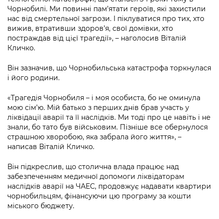
Підприємства, установи, організації
Уряд» – місцевий рівень»
Чорнобилі. Ми повинні пам’ятати героїв, які захистили
Про відкриті дані
Портал Захисників та Захисниць
нас від смертельної загрози. І піклуватися про тих, хто
Kyiv International Relations
Важливе під час воєнного стану
вижив, втративши здоров’я, свої домівки, хто
Портал даних Києва
Безбар'єрність
постраждав від цієї трагедії», – наголосив Віталій
Річні звіти
Кличко.
Публічні дашборди
Портал послуг
Гендерна політика
Він зазначив, що Чорнобильська катастрофа торкнулася
Міський застосунок Київ Цифровий
і його родини.
Безбар'єрність
Важливе під час воєнного стану
«Трагедія Чорнобиля – і моя особиста, бо не оминула
Київська міська військова адміністрація
мою сім’ю. Мій батько з перших днів брав участь у
ліквідації аварії та її наслідків. Ми тоді про це навіть і не
знали, бо тато був військовим. Пізніше все обернулося
страшною хворобою, яка забрала його життя», –
написав Віталій Кличко.
Він підкреслив, що столична влада працює над
забезпеченням медичної допомоги ліквідаторам
наслідків аварії на ЧАЕС, продовжує надавати квартири
чорнобильцям, фінансуючи цю програму за кошти
міського бюджету.