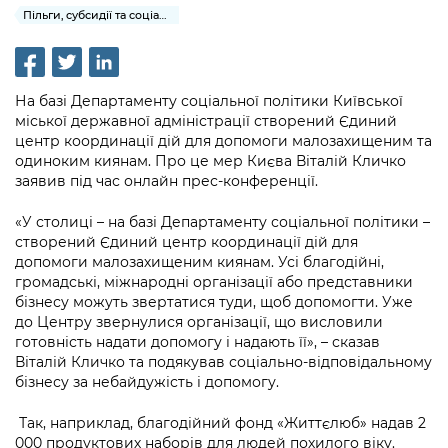
інформації
Рішення та розпорядження
Освіта та навчальні заклади
Пільги, субсидії та соціальний захист
Громадська експертиза
Медіагалерея
Інформація з обмеженим доступом
Портал Послуг
Проєкти розпоряджень, що
Дороги, транспорт та парковки
Громадський бюджет
Підписатися на новини та анонси від
перебувають на погодженні КМВА
Подати запит онлайн
КМДА / Subscribe to announcements
Навколишнє середовище міста
На базі Департаменту соціальної політики Київської
Консультації з громадськістю
from the KCSA
Рішення Київради
міської державної адміністрації створений Єдиний
Проекти нормативно-правових та
Містобудування та земельні ділянки
центр координації дій для допомоги малозахищеним та
Громадська рада
інших актів
Порядок акредитації медіа /
Контактна інформація
одиноким киянам. Про це мер Києва Віталій Кличко
Accreditation process
заявив під час онлайн прес-конференції.
Культура, спорт, дозвілля
Петиції
Нормативна база
Графік роботи та прийому громадян
Подати журналістський запит /
«У столиці – на базі Департаменту соціальної політики –
Бізнес та ліцензування
Відкритий бюджет
Питання і відповіді про публічну
Submitting a media request
створений Єдиний центр координації дій для
Вакансії
інформацію
допомоги малозахищеним киянам. Усі благодійні,
Фінанси та бюджет
Контактний центр
Зйомки в лікарнях в умовах воєнного
громадські, міжнародні організації або представники
Статистика
Порядок оскарження рішень, дій чи
стану / Rules for media coverage of
бізнесу можуть звертатися туди, щоб допомогти. Уже
Безпека та правопорядок
Допомога учасникам АТО
бездіяльності розпорядників інформації
до Центру звернулися організації, що висловили
hospitals at work under martial law
Звернення громадян
готовність надати допомогу і надають її», – сказав
Ритуальні послуги
Рада з питань внутрішньо переміщених
Звіти про опрацювання запитів на
Віталій Кличко та подякував соціально-відповідальному
Контакти для медіа / Contacts for mass
Регуляторна діяльність
осіб при Київській міській військовій
бізнесу за небайдужість і допомогу.
публічну інформацію
media
Іноземцям / For foreigners
адміністрації
Промисловість і наука Києва
Так, наприклад, благодійний фонд «Життєлюб» надав 2
Інформація для споживачів
Пам'ятки культурної спадщини
«Ініціатива «Партнерство «Відкритий
000 продуктових наборів для людей похилого віку.